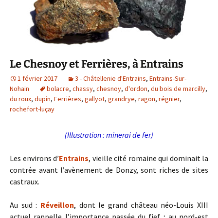
Le Chesnoy et Ferrières, à Entrains
1 février 2017
3 - Châtellenie d'Entrains
,
Entrains-Sur-
Nohain
bolacre
,
chassy
,
chesnoy
,
d'ordon
,
du bois de marcilly
,
du roux
,
dupin
,
Ferrières
,
gallyot
,
grandrye
,
ragon
,
régnier
,
rochefort-luçay
(Illustration : minerai de fer)
Les environs d’
Entrains
, vieille cité romaine qui dominait la
contrée avant l’avènement de Donzy, sont riches de sites
castraux.
Au sud :
Réveillon
, dont le grand château néo-Louis XIII
actuel rappelle l’importance passée du fief ; au nord-est