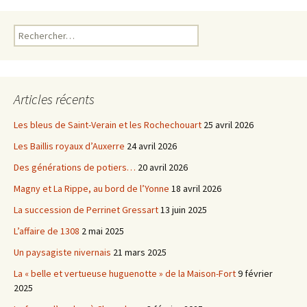
o
r
k
Rechercher :
Articles récents
Les bleus de Saint-Verain et les Rochechouart
25 avril 2026
Les Baillis royaux d’Auxerre
24 avril 2026
Des générations de potiers…
20 avril 2026
Magny et La Rippe, au bord de l’Yonne
18 avril 2026
La succession de Perrinet Gressart
13 juin 2025
L’affaire de 1308
2 mai 2025
Un paysagiste nivernais
21 mars 2025
La « belle et vertueuse huguenotte » de la Maison-Fort
9 février
2025