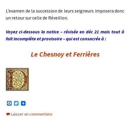
L’examen de la succession de leurs seigneurs imposera donc
un retour sur celle de Réveillon.
Voyez ci-dessous la notice – révisée en déc 21 mais tout à
fait incomplète et provisoire – qui est consacrée à :
Le Chesnoy et Ferrières
F
T
a
w
c
i
Laisser un commentaire
e
t
b
t
o
e