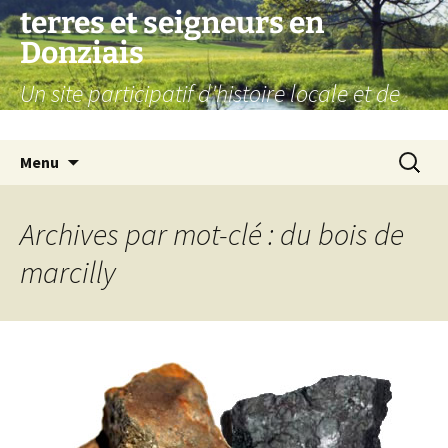
Aller
terres et seigneurs en
au
Donziais
contenu
Un site participatif d'histoire locale et de
généalogie
Recherc
Menu
Archives par mot-clé : du bois de
marcilly