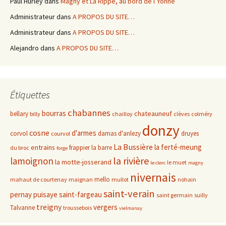
Paul Hurley
dans
Magny et La Rippe, au bord de l’Yonne
Administrateur
dans
A PROPOS DU SITE…
Administrateur
dans
A PROPOS DU SITE…
Alejandro
dans
A PROPOS DU SITE…
Étiquettes
chabannes
bourras
chateauneuf
bellary
billy
chailloy
clèves
colméry
donzy
cosne
d'armes
corvol
damas d'anlezy
druyes
courvol
La Bussière
la ferté-meung
entrains
frappier
la barre
du broc
forge
la rivière
lamoignon
la motte-josserand
le muet
le clerc
magny
nivernais
mello
mahaut de courtenay
maignan
mullot
nohain
saint-verain
pernay
puisaye
saint-fargeau
saint germain
suilly
treigny
vergers
Talvanne
troussebois
vielmanay