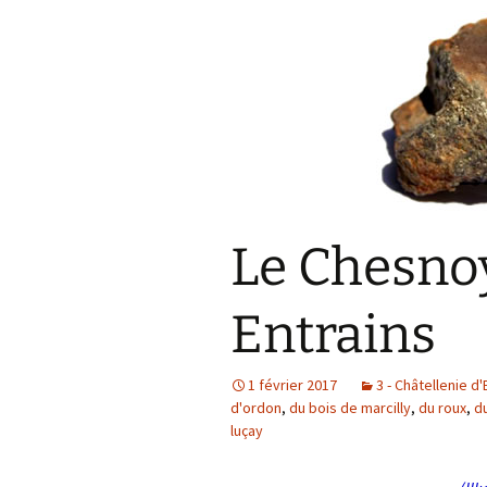
Le Chesnoy
Entrains
1 février 2017
3 - Châtellenie d'
d'ordon
,
du bois de marcilly
,
du roux
,
d
luçay