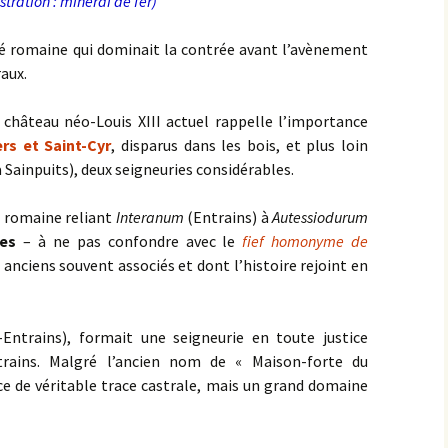
ustration : minerai de fer)
cité romaine qui dominait la contrée avant l’avènement
raux.
 château néo-Louis XIII actuel rappelle l’importance
ers et Saint-Cyr
, disparus dans les bois, et plus loin
 Sainpuits), deux seigneuries considérables.
e romaine reliant
Interanum
(Entrains) à
Autessiodurum
res
– à ne pas confondre avec le
fief homonyme de
 anciens souvent associés et dont l’histoire rejoint en
Entrains), formait une seigneurie en toute justice
ntrains. Malgré l’ancien nom de « Maison-forte du
ace de véritable trace castrale, mais un grand domaine