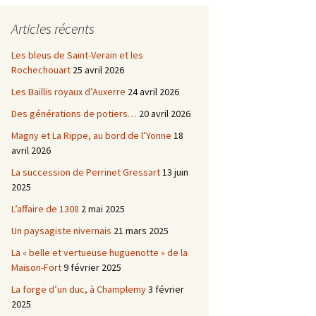
Châtellenie d’Etais
Articles récents
Châtellenie de Chatel-
-
Censoir
Châtellenies de Corvol et
Les bleus de Saint-Verain et les
Billy
Rochechouart
25 avril 2026
s du
Les Baillis royaux d’Auxerre
24 avril 2026
Des générations de potiers…
20 avril 2026
Magny et La Rippe, au bord de l’Yonne
18
avril 2026
La succession de Perrinet Gressart
13 juin
2025
L’affaire de 1308
2 mai 2025
Un paysagiste nivernais
21 mars 2025
La « belle et vertueuse huguenotte » de la
Maison-Fort
9 février 2025
La forge d’un duc, à Champlemy
3 février
2025