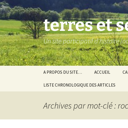
Aller
au
contenu
terres et 
Un site participatif d'histoire l
A PROPOS DU SITE…
ACCUEIL
CA
LISTE CHRONOLOGIQUE DES ARTICLES
Ba
Ev
Archives par mot-clé : ro
Co
Gra