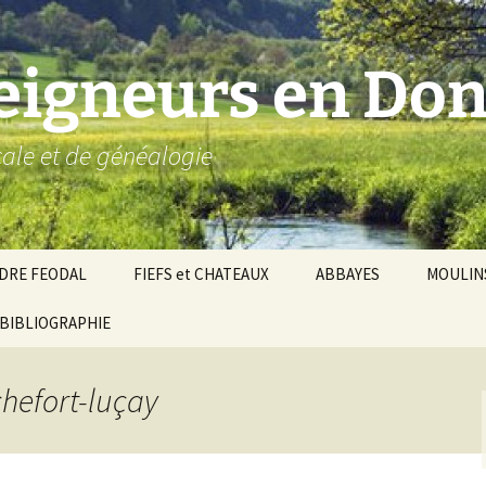
seigneurs en Don
ocale et de généalogie
DRE FEODAL
FIEFS et CHATEAUX
ABBAYES
MOULIN
ronnie de Donzy
BIBLIOGRAPHIE
Par ordre alphabétique…
Saint-Aignan-sur-Cher
êché d’Auxerre
Par châtellenies…
Le Perche-Gouët
Châtellenies d’origi
chefort-luçay
mté-duché de Nevers
Châtellenies adjoin
nds fiefs voisins
Baronnie de Toucy
Châtellenie de
(Saint-Fargeau, Puisaye)
Châteauneuf-Val-d