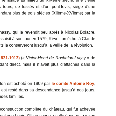
a remplacé au milieu du XIXème siècle, une vieille
s tours, de fossés et d’un pont-levis, siège d’une
ndant plus de trois siècles (XIIème-XVIème) par la
ssy, qui la revendit peu après à Nicolas Bolacre,
ssaisit à son tour en 1579, Réveillon échut à Claude
 la conserveront jusqu’à la veille de la révolution.
1831-1913)
(«
Victor-Henri de Rochefort-Luçay
» de
dant direct, mais il n’avait plus d’attaches dans la
llon est acheté en 1809 par
le comte Antoine Roy
,
t est resté dans sa descendance jusqu’à nos jours,
ndes familles.
construction complète du château, qui fut achevée
oût néo-Louis XIII en vogue à cette époque, par son