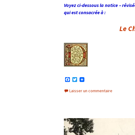
Voyez ci-dessous la notice – révisé
qui est consacrée à :
Le Ch
F
T
a
w
c
i
Laisser un commentaire
e
t
b
t
o
e
o
r
k