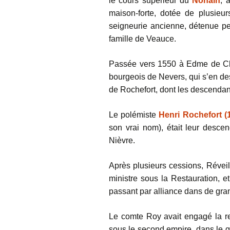
le cours supérieur du
Nohain
, 
maison-forte, dotée de plusieur
seigneurie ancienne,
détenue pe
famille de Veauce.
Passée vers 1550 à Edme de Cha
bourgeois de Nevers, qui s’en de
de Rochefort, dont les descendants
Le polémiste
Henri Rochefort (
son vrai nom), était leur descen
Nièvre.
Après plusieurs cessions, Révei
ministre sous la Restauration, e
passant par alliance dans de gra
Le comte Roy avait engagé la re
sous le second empire, dans le g