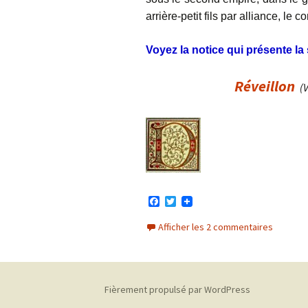
arrière-petit fils par alliance, le
Voyez la notice qui présente l
Réveillon
(
F
T
a
w
c
i
Afficher les 2 commentaires
e
t
b
t
o
e
o
r
k
Fièrement propulsé par WordPress