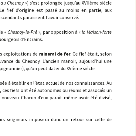
«
du Chesnay
») s’est prolongée jusqu’au XVIIème siècle
 Le fief d’origine est passé au moins en partie, aux
escendants paraissent l’avoir conservé.
de «
Chesnoy-le-Pré
», par opposition à «
la Maison-forte
bourgeois d’Entrains.
s exploitations de
minerai de fer
. Ce fief était, selon
vance du Chesnoy. L’ancien manoir, aujourd’hui une
, pigeonnier), qu’on peut dater du XVIème siècle.
sée à établir en l’état actuel de nos connaissances. Au
s, ces fiefs ont été autonomes ou réunis et associés un
 nouveau. Chacun d’eux paraît même avoir été divisé,
urs seigneurs imposera donc un retour sur celle de