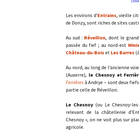
(Ill
Les environs d’
Entrains
, vieille 
de Donzy, sont riches de sites cast
Au sud :
Réveillon
, dont le grand
passée du fief ; au nord-est
Mini
Château-du-Bois
et
Les Barres
(à
Au nord, au long de l’ancienne voi
(Auxerre),
le Chesnoy et Ferriè
Ferrières
à Andrye – sont deux fiefs
partie celle de Réveillon.
Le Chesnoy
(ou Le Chesnoy-les-
relevant de la châtellenie d’E
Chesnoy », on ne voit plus sur pl
agricole.