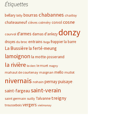
Étiquettes
chabannes
bourras
bellary
billy
chailloy
cosne
chateauneuf
corvol
clèves
colméry
donzy
d'armes
damas d'anlezy
courvol
entrains
druyes
frappier
la barre
du broc
forge
La Bussière
la ferté-meung
lamoignon
la motte-josserand
la rivière
le muet
le clerc
magny
mello
mahaut de courtenay
maignan
mullot
nivernais
pernay
puisaye
nohain
saint-verain
saint-fargeau
treigny
Talvanne
saint germain
suilly
vergers
troussebois
vielmanay