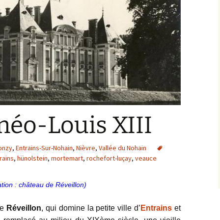
 néo-Louis XIII
Donzy
,
Entrains-Sur-Nohain
,
Nièvre
,
Vallée du Nohain
rains
,
hünolstein
,
mortemart
,
rochefort-luçay
,
veauce
ration : château de Réveillon)
de
Réveillon
, qui domine la petite ville d’
Entrains
et