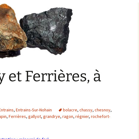
Bargis
Baronnie de Saint-Verain
Châtellenie de Saint
Verain
Comté d’Auxerre
Seigneuries voisine
Comté de Gien
Donziais
Seigneurie de Courtenay
Comté de Sancerre
 et Ferrières, à
Entrains
,
Entrains-Sur-Nohain
bolacre
,
chassy
,
chesnoy
,
upin
,
Ferrières
,
gallyot
,
grandrye
,
ragon
,
régnier
,
rochefort-