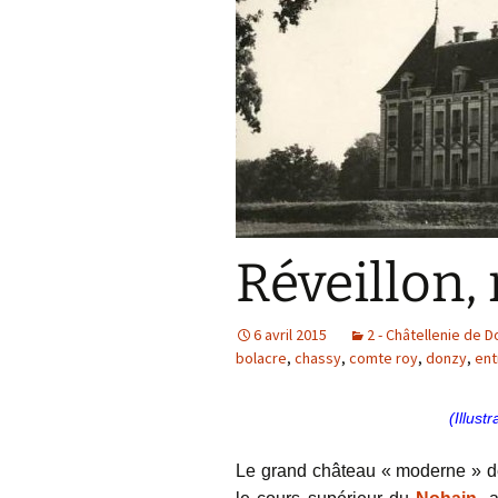
Réveillon,
6 avril 2015
2 - Châtellenie de 
bolacre
,
chassy
,
comte roy
,
donzy
,
ent
(Illust
Le grand château « moderne » 