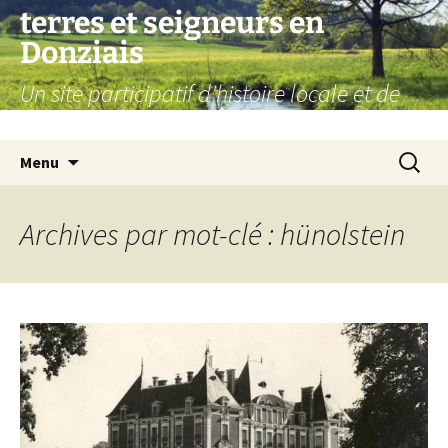
Aller
terres et seigneurs en
au
Donziais
contenu
Un site participatif d'histoire locale et de
généalogie
Recherc
Menu
Archives par mot-clé : hünolstein