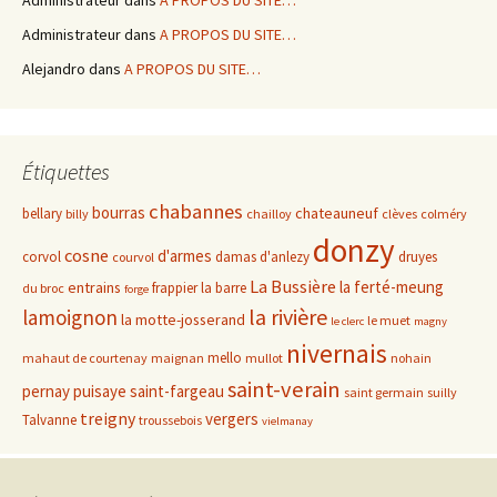
Administrateur
dans
A PROPOS DU SITE…
Administrateur
dans
A PROPOS DU SITE…
Alejandro
dans
A PROPOS DU SITE…
Étiquettes
chabannes
bourras
chateauneuf
bellary
billy
chailloy
clèves
colméry
donzy
cosne
d'armes
corvol
damas d'anlezy
druyes
courvol
La Bussière
la ferté-meung
entrains
frappier
la barre
du broc
forge
la rivière
lamoignon
la motte-josserand
le muet
le clerc
magny
nivernais
mello
mahaut de courtenay
maignan
mullot
nohain
saint-verain
pernay
puisaye
saint-fargeau
saint germain
suilly
treigny
vergers
Talvanne
troussebois
vielmanay