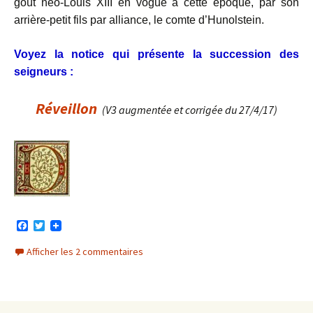
goût néo-Louis XIII en vogue à cette époque, par son
arrière-petit fils par alliance, le comte d’Hunolstein.
Voyez la notice qui présente la succession des
seigneurs :
Réveillon
(V3 augmentée et corrigée du 27/4/17)
F
T
a
w
c
i
Afficher les 2 commentaires
e
t
b
t
o
e
o
r
k