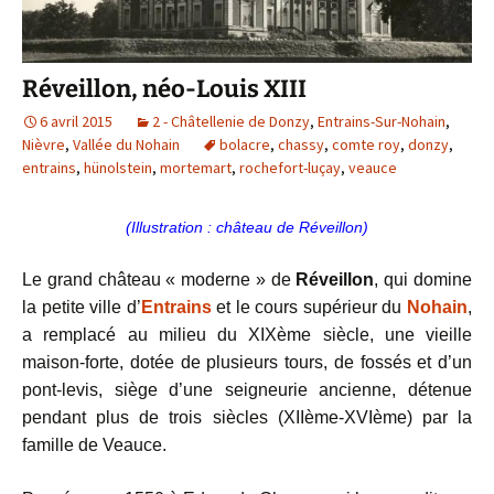
Réveillon, néo-Louis XIII
6 avril 2015
2 - Châtellenie de Donzy
,
Entrains-Sur-Nohain
,
Nièvre
,
Vallée du Nohain
bolacre
,
chassy
,
comte roy
,
donzy
,
entrains
,
hünolstein
,
mortemart
,
rochefort-luçay
,
veauce
(Illustration : château de Réveillon)
Le grand château « moderne » de
Réveillon
, qui domine
la petite ville d’
Entrains
et le cours supérieur du
Nohain
,
a remplacé au milieu du XIXème siècle, une vieille
maison-forte, dotée de plusieurs tours, de fossés et d’un
pont-levis, siège d’une seigneurie ancienne,
détenue
pendant plus de trois siècles (XIIème-XVIème) par la
famille de Veauce.