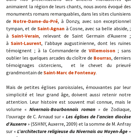
animaient la région de leurs chants, nous avons évoqué des
monuments romans remarquables, dans les sites clunisiens
de
Notre-Dame-du-Pré
, à Donzy, avec son exceptionnel
tympan, et de
Saint-Agnan
à Cosne, avec sa belle abside, ;
à
Saint-Verain
, relevant de Saint Germain d’Auxerre ;
à
Saint-Laurent
, l’abbaye augustinienne, dont les ruines
témoignent ; à la Commanderie de
Villemoison
; sans
oublier les quelques arcades du cloître de
Bourras
, derniers
témoignages cisterciens, et le chevet du prieuré
grandmontain de
Saint-Marc de Fontenay
.
Mais de petites églises paroissiales, émouvantes par leur
simplicité et leur grand âge, doivent aussi retenir notre
attention. Leur histoire est souvent mal connue, mais le
volume «
Nivernais-Bourbonnais roman
»
de Zodiaque,
l’ouvrage de C. Arnaud sur «
Les églises de l’ancien diocèse
d’Auxerre
» (SSHNY, Auxerre, 2009) et la somme de M. Anfray
sur «
L’architecture religieuse du Nivernais au Moyen-Âge –