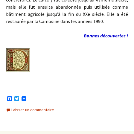
mais elle fut ensuite abandonnée puis utilisée comme
bâtiment agricole jusqu’à la fin du XXe siècle. Elle a été
restaurée par la Camosine dans les années 1990.
Bonnes découvertes !
F
T
a
w
c
i
Laisser un commentaire
e
t
b
t
o
e
o
r
k