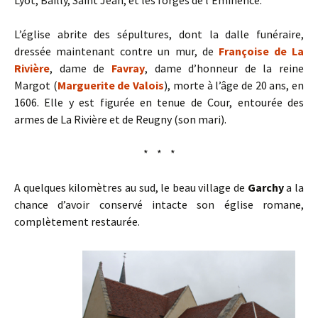
Lyot, Bailly, Saint Jean, et les forges de l’Eminence.
L’église abrite des sépultures, dont la dalle funéraire,
dressée maintenant contre un mur, de
Françoise de La
Rivière
, dame de
Favray
, dame d’honneur de la reine
Margot (
Marguerite de Valois
), morte à l’âge de 20 ans, en
1606. Elle y est figurée en tenue de Cour, entourée des
armes de La Rivière et de Reugny (son mari).
* * *
A quelques kilomètres au sud, le beau village de
Garchy
a la
chance d’avoir conservé intacte son église romane,
complètement restaurée.