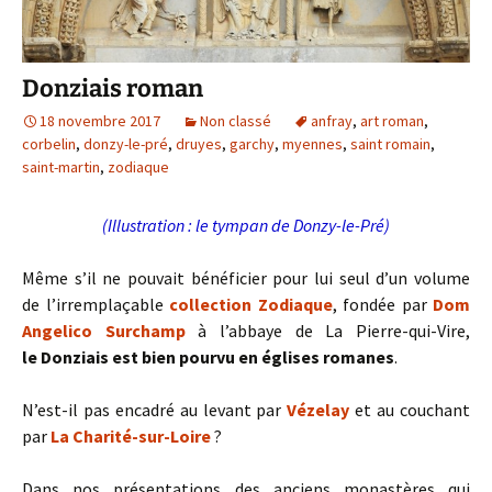
Donziais roman
18 novembre 2017
Non classé
anfray
,
art roman
,
corbelin
,
donzy-le-pré
,
druyes
,
garchy
,
myennes
,
saint romain
,
saint-martin
,
zodiaque
(Illustration : le tympan de Donzy-le-Pré)
Même s’il ne pouvait bénéficier pour lui seul d’un volume
de l’irremplaçable
collection
Zodiaque
, fondée par
Dom
Angelico Surchamp
à l’abbaye de La Pierre-qui-Vire,
le Donziais est bien pourvu en églises romanes
.
N’est-il pas encadré au levant par
Vézelay
et au couchant
par
La Charité-sur-Loire
?
Dans nos présentations des anciens monastères qui