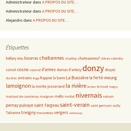
Administrateur
dans
A PROPOS DU SITE…
Administrateur
dans
A PROPOS DU SITE…
Alejandro
dans
A PROPOS DU SITE…
Étiquettes
chabannes
bourras
chateauneuf
bellary
billy
chailloy
clèves
colméry
donzy
cosne
d'armes
corvol
damas d'anlezy
druyes
courvol
La Bussière
la ferté-meung
entrains
frappier
la barre
du broc
forge
la rivière
lamoignon
la motte-josserand
le muet
le clerc
magny
nivernais
mello
mahaut de courtenay
maignan
mullot
nohain
saint-verain
pernay
puisaye
saint-fargeau
saint germain
suilly
treigny
vergers
Talvanne
troussebois
vielmanay