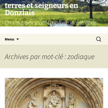
Aller
terres et seigneurs en
au
Donziais
contenu
Un site participatif d'histoire locale et de
généalogie
Recherc
Menu
Archives par mot-clé : zodiaque