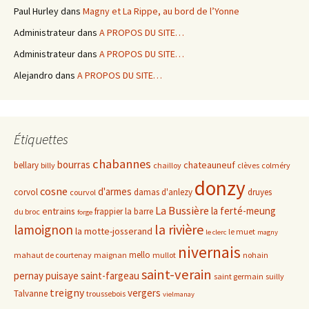
Paul Hurley
dans
Magny et La Rippe, au bord de l’Yonne
Administrateur
dans
A PROPOS DU SITE…
Administrateur
dans
A PROPOS DU SITE…
Alejandro
dans
A PROPOS DU SITE…
Étiquettes
chabannes
bourras
chateauneuf
bellary
billy
chailloy
clèves
colméry
donzy
cosne
d'armes
corvol
damas d'anlezy
druyes
courvol
La Bussière
la ferté-meung
entrains
frappier
la barre
du broc
forge
la rivière
lamoignon
la motte-josserand
le muet
le clerc
magny
nivernais
mello
mahaut de courtenay
maignan
mullot
nohain
saint-verain
pernay
puisaye
saint-fargeau
saint germain
suilly
treigny
vergers
Talvanne
troussebois
vielmanay