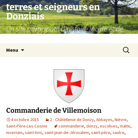
Aller
terres et seigneurs en
au
Donziais
contenu
Un site participatif d'histoire locale et de
généalogie
Recherc
Menu
Commanderie de Villemoison
4 octobre 2015
2 - Châtellenie de Donzy
,
Abbayes
,
Nièvre
,
Saint-Père-Les-Cosme
commanderie
,
donzy
,
escolives
,
malte
,
nivernais
,
saint-bris
,
saint-jean-de-Jérusalem
,
saint-père
,
saulce
,