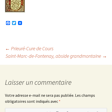
F
T
a
w
c
i
e
t
b
t
o
e
o
r
Navigation
←
Prieuré-Cure de Cours
k
Saint-Marc-de-Fontenay, abside grandmontaine
→
des
articles
Laisser un commentaire
Votre adresse e-mail ne sera pas publiée.
Les champs
obligatoires sont indiqués avec
*