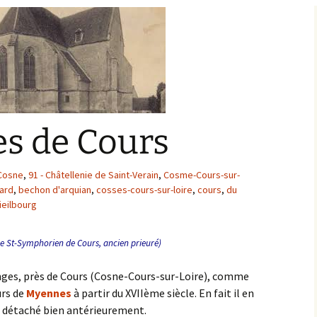
Bargis
Baronnie de Saint-Verain
Châtellenie de Saint
Verain
Comté d’Auxerre
Seigneuries voisine
Comté de Gien
Donziais
Seigneurie de Courtenay
es de Cours
Comté de Sancerre
 Cosne
,
91 - Châtellenie de Saint-Verain
,
Cosme-Cours-sur-
ard
,
bechon d'arquian
,
cosses-cours-sur-loire
,
cours
,
du
ieilbourg
lise St-Symphorien de Cours, ancien prieuré)
anges, près de Cours (Cosne-Cours-sur-Loire), comme
urs de
Myennes
à partir du XVIIème siècle. En fait il en
té détaché bien antérieurement.