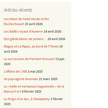
Châtellenie d’Etais
Articles récents
Châtellenie de Chatel-
-
Censoir
Châtellenies de Corvol et
Les bleus de Saint-Verain et les
Billy
Rochechouart
25 avril 2026
s du
Les Baillis royaux d’Auxerre
24 avril 2026
Des générations de potiers…
20 avril 2026
Magny et La Rippe, au bord de l’Yonne
18
avril 2026
La succession de Perrinet Gressart
13 juin
2025
L’affaire de 1308
2 mai 2025
Un paysagiste nivernais
21 mars 2025
La « belle et vertueuse huguenotte » de la
Maison-Fort
9 février 2025
La forge d’un duc, à Champlemy
3 février
2025