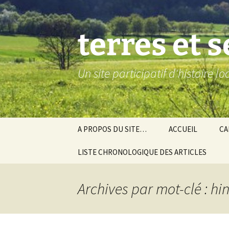
Aller
au
contenu
terres et 
Un site participatif d'histoire l
A PROPOS DU SITE…
ACCUEIL
CA
LISTE CHRONOLOGIQUE DES ARTICLES
Ba
Ev
Archives par mot-clé : hin
Co
Gra