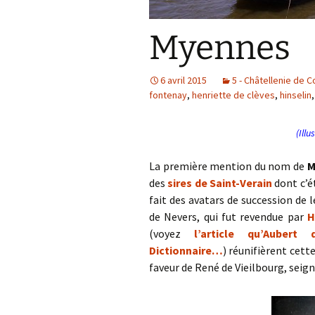
Myennes
6 avril 2015
5 - Châtellenie de 
fontenay
,
henriette de clèves
,
hinselin
(Illu
La première mention du nom de
M
des
sires de Saint-Verain
dont c’é
fait des avatars de succession de 
de Nevers, qui fut revendue par
H
(voyez
l’article qu’Auber
Dictionnaire…
) réunifièrent cett
faveur de René de Vieilbourg, seigne