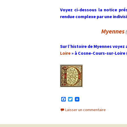
Voyez ci-dessous la notice pré
rendue complexe par une indivis
Myennes
Sur l’histoire de Myennes voyez 
Loire
» à Cosne-Cours-sur-Loire (
F
T
a
w
c
i
Laisser un commentaire
e
t
b
t
o
e
o
r