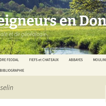
seigneurs en Don
ocale et de généalogie
DRE FEODAL
FIEFS et CHATEAUX
ABBAYES
MOULIN
ronnie de Donzy
BIBLIOGRAPHIE
Par ordre alphabétique…
Saint-Aignan-sur-Cher
êché d’Auxerre
Par châtellenies…
Le Perche-Gouët
Châtellenies d’origi
selin
mté-duché de Nevers
Châtellenies adjoin
nds fiefs voisins
Baronnie de Toucy
Châtellenie de
(Saint-Fargeau, Puisaye)
Châteauneuf-Val-d