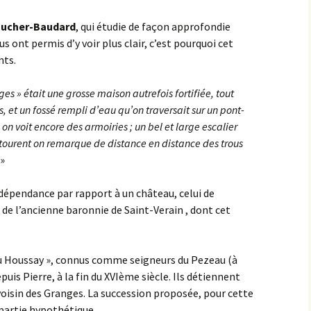
oucher-Baudard
, qui étudie de façon approfondie
us ont permis d’y voir plus clair, c’est pourquoi cet
nts.
s » était une grosse maison autrefois fortifiée, tout
, et un fossé rempli d’eau qu’on traversait sur un pont-
 on voit encore des armoiries ; un bel et large escalier
entourent on remarque de distance en distance des trous
»
dépendance par rapport à un château, celui de
 de l’ancienne baronnie de Saint-Verain , dont cet
 du Houssay », connus comme seigneurs du Pezeau (à
uis Pierre, à la fin du XVIème siècle. Ils détiennent
oisin des Granges. La succession proposée, pour cette
partie hypothétique.