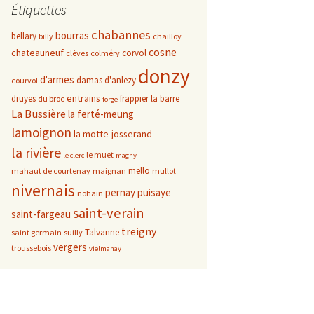
Étiquettes
chabannes
bourras
bellary
billy
chailloy
cosne
chateauneuf
corvol
clèves
colméry
donzy
d'armes
damas d'anlezy
courvol
entrains
druyes
frappier
la barre
du broc
forge
La Bussière
la ferté-meung
lamoignon
la motte-josserand
la rivière
le muet
le clerc
magny
mello
mahaut de courtenay
maignan
mullot
nivernais
pernay
puisaye
nohain
saint-verain
saint-fargeau
treigny
Talvanne
saint germain
suilly
vergers
troussebois
vielmanay