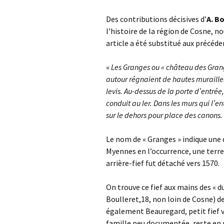
Des contributions décisives d’
A. B
l’histoire de la région de Cosne, no
article a été substitué aux précéde
«
Les Granges ou « château des Grange
autour régnaient de hautes murailles
levis. Au-dessus de la porte d’entrée,
conduit au Ier. Dans les murs qui l’
sur le dehors pour place des canons.
Le nom de « Granges » indique une 
Myennes en l’occurrence, une terre
arrière-fief fut détaché vers 1570.
On trouve ce fief aux mains des «
Boulleret,18, non loin de Cosne) dep
également Beauregard, petit fief v
famille peu documentée, reste en 