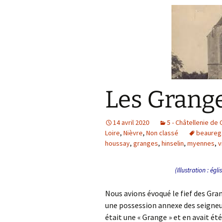
Les Grang
14 avril 2020
5 - Châtellenie de
Loire
,
Nièvre
,
Non classé
beaureg
houssay
,
granges
,
hinselin
,
myennes
,
v
(Illustration : ég
Nous avions évoqué le fief des Gr
une possession annexe des seigne
était une « Grange » et en avait é