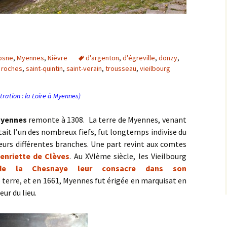
Cosne
,
Myennes
,
Nièvre
d'argenton
,
d'égreville
,
donzy
,
,
roches
,
saint-quintin
,
saint-verain
,
trousseau
,
vieilbourg
stration : la Loire à Myennes)
yennes
remonte à 1308. La terre de Myennes, venant
tait l’un des nombreux fiefs, fut longtemps indivise du
leurs différentes branches. Une part revint aux comtes
enriette de Clèves
. Au XVIème siècle, les Vieilbourg
t de la Chesnaye leur consacre dans son
e terre, et en 1661, Myennes fut érigée en marquisat en
ur du lieu.