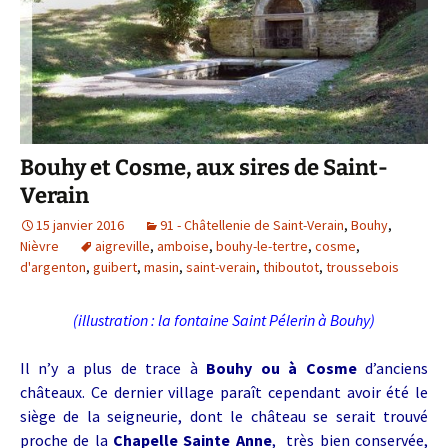
Bouhy et Cosme, aux sires de Saint-
Verain
15 janvier 2016
91 - Châtellenie de Saint-Verain
,
Bouhy
,
Nièvre
aigreville
,
amboise
,
bouhy-le-tertre
,
cosme
,
d'argenton
,
guibert
,
masin
,
saint-verain
,
thiboutot
,
troussebois
(illustration : la fontaine Saint Pélerin à Bouhy)
Il n’y a plus de trace à
Bouhy ou à Cosme
d’anciens
châteaux. Ce dernier village paraît cependant avoir été le
siège de la seigneurie, dont le château se serait trouvé
proche de la
Chapelle Sainte Anne
, très bien conservée,