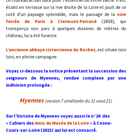
Le château actuel date pour l’essentiel du XVIIIè siècle. Il est
établi en terrasse sur la rive droite de la Loire et jouit de ce
coté d’un paysage splendide, mais le passage de la
voie
ferrée de Paris à Clermont-Ferrand
(1858), qui
transperça son parc à quelques dizaines de mètres du
château, lui a été funeste.
L’ancienne abbaye cistercienne de Roches
, est située non
loin, en pleine campagne.
Voyez ci-dessous la notice présentant la succession des
seigneurs de Myennes, rendue complexe par une
indivision prolongée :
Myennes
(version 7 améliorée du 31 aout 21)
Sur l’histoire de Myennes voyez aussi le n°26 des
« Cahiers des
Amis du Musée de la Loire
» à Cosne-
Cours-sur-Loire (2021) qui lui est consacré.