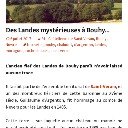
Des Landes mystérieuses à Bouhy…
6 juillet 2017
91 - Châtellenie de Saint-Verain
,
Bouhy
,
Nièvre
bochetel
,
bouhy
,
chaludet
,
d'argenton
,
landes
,
morogues
,
rochechouart
,
saint-verain
L’ancien fief des Landes de Bouhy paraît n’avoir laissé
aucune trace
.
Il faisait partie de l’ensemble territorial de
Saint-Verain
, et
un des nombreux héritiers de cette baronnie au XVème
siècle, Guillaume d’Argenton, fit hommage au comte de
Nevers pour les Landes en 1405.
Cette terre – sur laquelle aucun château ou manoir ne
paraît avoir été construit – fut acquise en 1488 par Jean de