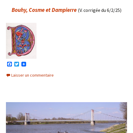
Bouhy, Cosme et Dampierre
(V. corrigée du 6/2/25)
F
T
a
w
c
i
Laisser un commentaire
e
t
b
t
o
e
o
r
k