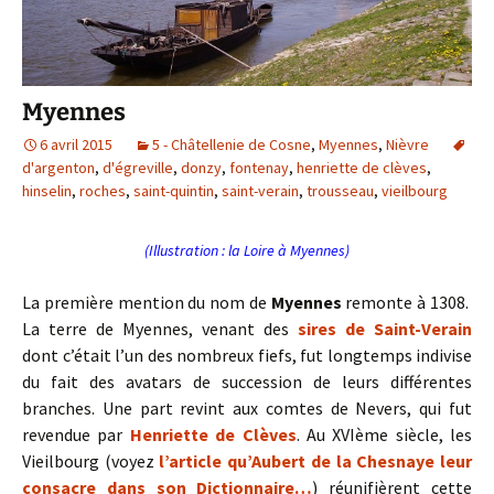
Myennes
6 avril 2015
5 - Châtellenie de Cosne
,
Myennes
,
Nièvre
d'argenton
,
d'égreville
,
donzy
,
fontenay
,
henriette de clèves
,
hinselin
,
roches
,
saint-quintin
,
saint-verain
,
trousseau
,
vieilbourg
(Illustration : la Loire à Myennes)
La première mention du nom de
Myennes
remonte à 1308.
La terre de Myennes, venant des
sires de Saint-Verain
dont c’était l’un des nombreux fiefs, fut longtemps indivise
du fait des avatars de succession de leurs différentes
branches. Une part revint aux comtes de Nevers, qui fut
revendue par
Henriette de Clèves
. Au XVIème siècle, les
Vieilbourg (voyez
l’article qu’Aubert de la Chesnaye leur
consacre dans son Dictionnaire…
) réunifièrent cette