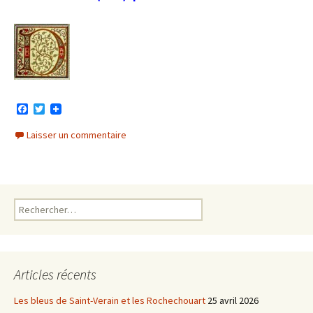
F
T
a
w
c
i
Laisser un commentaire
e
t
b
t
o
e
o
r
k
Rechercher :
Articles récents
Les bleus de Saint-Verain et les Rochechouart
25 avril 2026