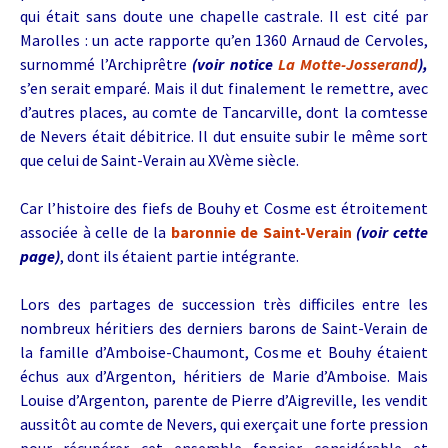
qui était sans doute une chapelle castrale. Il est cité par
Marolles : un acte rapporte qu’en 1360 Arnaud de Cervoles,
surnommé l’Archiprêtre
(voir notice
La Motte-Josserand
),
s’en serait emparé. Mais il dut finalement le remettre, avec
d’autres places, au comte de Tancarville, dont la comtesse
de Nevers était débitrice. Il dut ensuite subir le même sort
que celui de Saint-Verain au XVème siècle.
Car l’histoire des fiefs de Bouhy et Cosme est étroitement
associée à celle de la
baronnie de Saint-Verain
(voir cette
page)
, dont ils étaient partie intégrante.
Lors des partages de succession très difficiles entre les
nombreux héritiers des derniers barons de Saint-Verain de
la famille d’Amboise-Chaumont, Cosme et Bouhy étaient
échus aux d’Argenton, héritiers de Marie d’Amboise. Mais
Louise d’Argenton, parente de Pierre d’Aigreville, les vendit
aussitôt au comte de Nevers, qui exerçait une forte pression
pour récupérer cet ensemble foncier considérable et