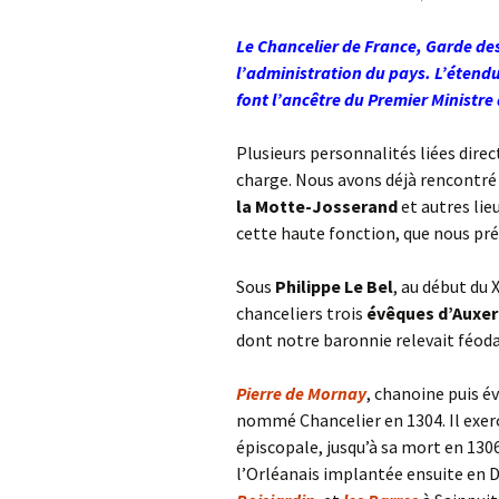
Le Chancelier de France, Garde des
l’administration du pays. L’étend
font l’ancêtre du Premier Ministre 
Plusieurs personnalités liées dir
charge. Nous avons déjà rencontré l
la Motte-Josserand
et autres lie
cette haute fonction, que nous pr
Sous
Philippe Le Bel
, au début du
chanceliers trois
évêques d’Auxer
dont notre baronnie relevait féod
Pierre de Mornay
, chanoine puis é
nommé Chancelier en 1304. Il exe
épiscopale, jusqu’à sa mort en 1306
l’Orléanais implantée ensuite en 