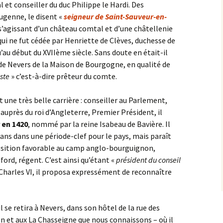
 et conseiller du duc Philippe le Hardi. Des
ugenne, le disent «
seigneur de Saint-Sauveur-en-
s’agissant d’un château comtal et d’une châtellenie
qui ne fut cédée par Henriette de Clèves, duchesse de
u’au début du XVIIème siècle. Sans doute en était-il
de Nevers de la Maison de Bourgogne, en qualité de
ste
» c’est-à-dire prêteur du comte.
 une très belle carrière : conseiller au Parlement,
uprès du roi d’Angleterre, Premier Président, il
 en 1420
, nommé par la reine Isabeau de Bavière. Il
ans dans une période-clef pour le pays, mais paraît
sition favorable au camp anglo-bourguignon,
ord, régent. C’est ainsi qu’étant «
président du conseil
 Charles VI, il proposa expressément de reconnaître
 se retira à Nevers, dans son hôtel de la rue des
on et aux La Chasseigne que nous connaissons – où il