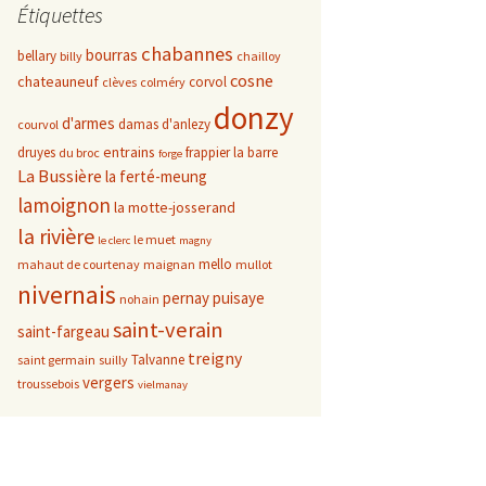
Étiquettes
chabannes
bourras
bellary
billy
chailloy
cosne
chateauneuf
corvol
clèves
colméry
donzy
d'armes
damas d'anlezy
courvol
entrains
druyes
frappier
la barre
du broc
forge
La Bussière
la ferté-meung
lamoignon
la motte-josserand
la rivière
le muet
le clerc
magny
mello
mahaut de courtenay
maignan
mullot
nivernais
pernay
puisaye
nohain
saint-verain
saint-fargeau
treigny
Talvanne
saint germain
suilly
vergers
troussebois
vielmanay