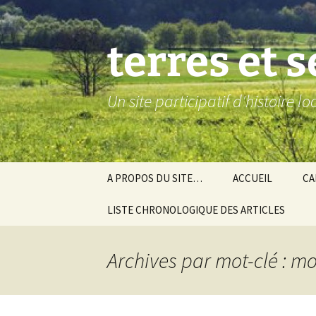
Aller
au
contenu
terres et 
Un site participatif d'histoire l
A PROPOS DU SITE…
ACCUEIL
CA
LISTE CHRONOLOGIQUE DES ARTICLES
Ba
Ev
Archives par mot-clé : m
Co
Gra