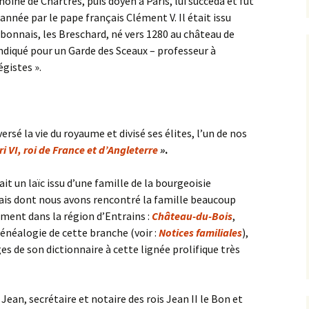
anoine de Chartres, puis doyen à Paris, lui succéda et fut
née par le pape français Clément V. Il était issu
rbonnais, les Breschard, né vers 1280 au château de
t indiqué pour un Garde des Sceaux – professeur à
égistes ».
rsé la vie du royaume et divisé ses élites, l’un de nos
i VI, roi de France et d’Angleterre
»
.
it un laïc issu d’une famille de la bourgeoisie
rnais dont nous avons rencontré la famille beaucoup
mment dans la région d’Entrains :
Château-du-Bois
,
néalogie de cette branche (voir :
Notices familiales
),
es de son dictionnaire à cette lignée prolifique très
e Jean, secrétaire et notaire des rois Jean II le Bon et