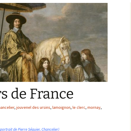
Bargis
Baronnie de Saint-Verain
Châtellenie de Saint
Verain
Comté d’Auxerre
Seigneuries voisine
Comté de Gien
Donziais
Seigneurie de Courtenay
Comté de Sancerre
s de France
hancelier
,
jouvenel des ursins
,
lamoignon
,
le clerc
,
mornay
,
: portrait de Pierre Séguier, Chancelier)