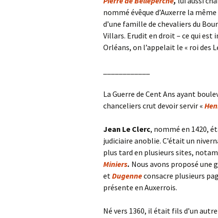
Pierre de Belleperche
,
lui aussi ch
nommé évêque d’Auxerre la même an
d’une famille de chevaliers du Bou
Villars. Erudit en droit – ce qui es
Orléans, on l’appelait le « roi des L
____________
La Guerre de Cent Ans ayant bouleve
chanceliers crut devoir servir «
Henr
Jean Le Clerc
, nommé en 1420, éta
judiciaire anoblie. C’était un nive
plus tard en plusieurs sites, nota
Miniers
.
Nous avons proposé une gé
et
Dugenne
consacre plusieurs pag
présente en Auxerrois.
Né vers 1360, il était fils d’un autr