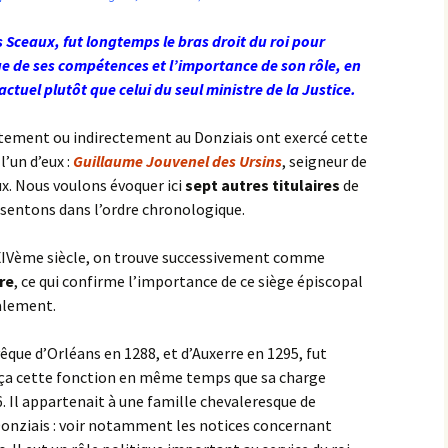
 Sceaux, fut longtemps le bras droit du roi pour
ue de ses compétences et l’importance de son rôle, en
actuel plutôt que celui du seul ministre de la Justice.
ectement ou indirectement au Donziais ont exercé cette
’un d’eux :
Guillaume Jouvenel des Ursins
, seigneur de
ux. Nous voulons évoquer ici
sept autres titulaires
de
ésentons dans l’ordre chronologique.
 XIVème siècle, on trouve successivement comme
re
, ce qui confirme l’importance de ce siège épiscopal
alement.
vêque d’Orléans en 1288, et d’Auxerre en 1295, fut
rça cette fonction en même temps que sa charge
. Il appartenait à une famille chevaleresque de
Donziais : voir notamment les notices concernant