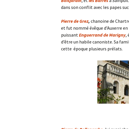
Boisjardin
, et
les Barres
à Sainpuits
dans son conflit avec les papes suc
Pierre de Grez
,
chanoine de Chartre
et fut nommé évêque d’Auxerre en 
puissant
Enguerrand de Marigny
,
d’être un habile canoniste. Sa famil
cette époque plusieurs prélats.