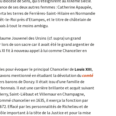
au diocèse de Sens, qui s’éteignirent au XIXème siècle.
dance de ses deux autres femmes : Catherine Apaupée,
orta les terres de Ferrières-Saint-Hilaire en Normandie
rêt-le-Roi près d’Etampes, et le titre de châtelain de
ais à tout le moins ambigu.
laume Jouvenel des Ursins (cf. supra) un grand
r lors de son sacre car il avait été le grand argentier de
s XI fit à nouveau appel à lui comme Chancelier en
es pour évoquer le principal Chancelier de
Louis XIII
,
s avons mentionné en étudiant la dévolution du
comté
rs barons de Donzy. Il était issu d’une famille de
onnais. Il eut une carrière brillante et acquit suivant
n Berry, Saint-Liébaut et Villemaur en Champagne,
Nommé chancelier en 1635, il exerça la fonction par
72. Effacé par les personnalités de Richelieu et de
rôle important à la tête de la Justice et pour la mise