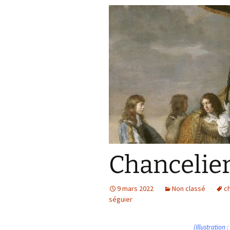
Chancelier
9 mars 2022
Non classé
c
séguier
(Illustration 