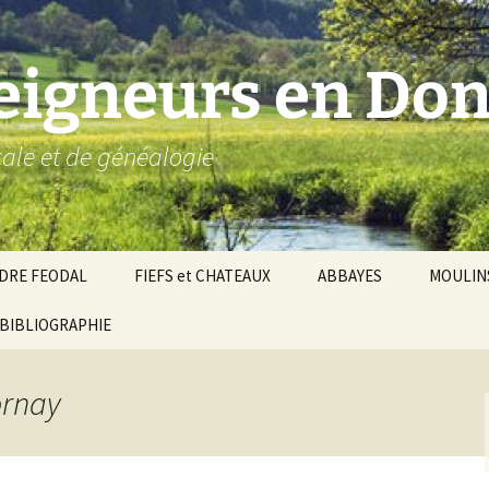
seigneurs en Don
ocale et de généalogie
DRE FEODAL
FIEFS et CHATEAUX
ABBAYES
MOULIN
ronnie de Donzy
BIBLIOGRAPHIE
Par ordre alphabétique…
Saint-Aignan-sur-Cher
êché d’Auxerre
Par châtellenies…
Le Perche-Gouët
Châtellenies d’origi
ornay
mté-duché de Nevers
Châtellenies adjoin
nds fiefs voisins
Baronnie de Toucy
Châtellenie de
(Saint-Fargeau, Puisaye)
Châteauneuf-Val-d