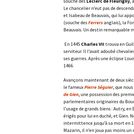
souche des
Leclerc de Fleurigny
, 
Le chancelier n’eut pas de descen
et Isabeau de Beauvais, qui lui app
(souche des
Ferrers
anglais), la Fo
Beauvais. Un destin remarquable m
En 1445
Charles VII
trouva en Guil
serviteur. Il l’avait adoubé chevalie
ses guerres. Après une éclipse Loui
1466.
Avançons maintenant de deux siècl
le fameux
Pierre Séguier
, que nou
de Gien
, une possession des premie
parlementaires originaires du Bourb
l’usage de grands biens : Autry, e
érigés pour lui en duché, et Gien. 
intermittence jusqu’à sa mort en 16
Mazarin, il n’en joua pas moins un 