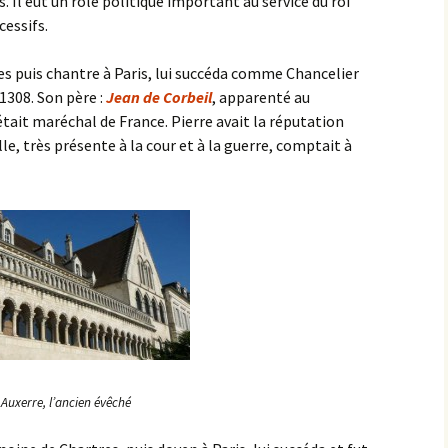
. Il eut un rôle politique important au service du roi
cessifs.
s puis chantre à Paris, lui succéda comme Chancelier
1308. Son père :
Jean de Corbeil
, apparenté au
 était maréchal de France. Pierre avait la réputation
le, très présente à la cour et à la guerre, comptait à
Auxerre, l’ancien évêché