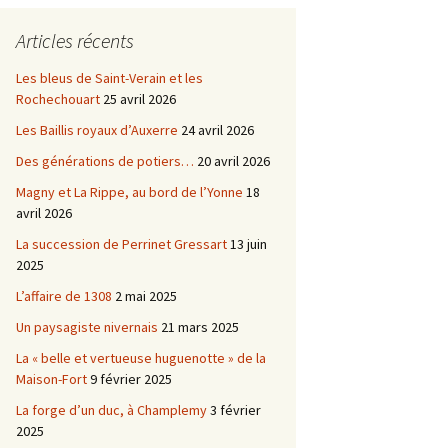
Châtellenie d’Etais
Articles récents
Châtellenie de Chatel-
-
Censoir
Châtellenies de Corvol et
Les bleus de Saint-Verain et les
Billy
Rochechouart
25 avril 2026
s du
Les Baillis royaux d’Auxerre
24 avril 2026
Des générations de potiers…
20 avril 2026
Magny et La Rippe, au bord de l’Yonne
18
avril 2026
La succession de Perrinet Gressart
13 juin
2025
L’affaire de 1308
2 mai 2025
Un paysagiste nivernais
21 mars 2025
La « belle et vertueuse huguenotte » de la
Maison-Fort
9 février 2025
La forge d’un duc, à Champlemy
3 février
2025