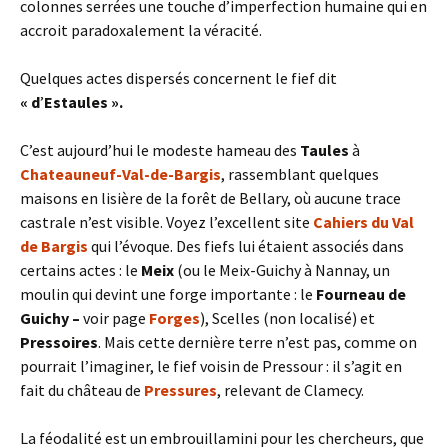
colonnes serrées une touche d’imperfection humaine qui en
accroit paradoxalement la véracité.
Quelques actes dispersés concernent le fief dit
« d
’
Estaules ».
C’est aujourd’hui le modeste hameau des
Taules
à
Chateauneuf-Val-de-Bargis
, rassemblant quelques
maisons en lisière de la forêt de Bellary, où aucune trace
castrale n’est visible. Voyez l’excellent site
Cahiers du Val
de Bargis
qui l’évoque. Des fiefs lui étaient associés dans
certains actes : le
Meix
(ou le Meix-Guichy à Nannay, un
moulin qui devint une forge importante : le
Fourneau de
Guichy –
voir page
Forges
), Scelles (non localisé) et
Pressoires
. Mais cette dernière terre n’est pas, comme on
pourrait l’imaginer, le fief voisin de Pressour : il s’agit en
fait du château de
Pressures
, relevant de Clamecy.
La féodalité est un embrouillamini pour les chercheurs, que