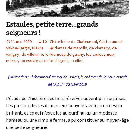
Estaules, petite terre…grands
seigneurs !
11 mai 2020
10 - Châtellenie de Chateuneuf
,
Chateauneuf-
Val-de-Bargis
,
Nièvre
damas de marcilly
,
de clamecy
,
de
varigny
,
de villelume
,
le fourneau de guichy
,
les taules
,
meix
,
mornay
,
pressures
,
roche-d'agoux
,
scelles
(Illustration : Châteauneuf-au-Val-de-Bargis, le château de la Tour, extrait
de l’Album du Nivernais)
L’étude de l’histoire des fiefs réserve souvent des surprises.
Les plus modestes d’entre eux peuvent avoir eu un destin
brillant, et ce qui n’est plus aujourd’hui qu’un modeste
hameau ou une simple ferme, a pu constituer au moyen-âge
une belle seigneurie.