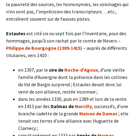
la pauvreté des sources, les homonymies, les voisinages qui
n’en sont pas, l’imprécision des transcripteurs….etc.,
entraînent souvent sur de fausses pistes.
Estaules
est cité six ou sept fois par l’Inventaire, pour des
hommages, jusqu’à son rachat par le comte de Nevers –
Philippe de Bourgogne (1389-1415)
– auprès de différents
titulaires, vers 1410 :
en 1307, par le
sire de
Roche-d’Agoux
, d’une vieille
famille d’Auvergne dont la présence dans les collines
du Val de Bargis surprend ; Estaules devait donc lui
venir de son alliance, restée inconnue ;
dans les années 1330, puis en 1389 et lors de la vente
en 1413 par des
Dalmas de
Marcilly
, successifs, d’une
branche cadette de la grande
Maison de Damas
; elle
tenait ces terres d’une alliance avec Huguette de
Clamecy ;
simultanément en 1333 par
Agnès de
Mornay
,