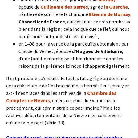
épouse de
Guillaume des Barres
, sgr de
la Guerche
,
héritière de son frère le chanoine
Etienne de Mornay
,
Chancelier de France
, qui détenait de très nombreux
biens dans la région ; cela indique que ce fief, qui nous
paraît pourtant modeste, était divisé ;
en 1408 pour la vente de la part qu’ils détenaient par
Claude du Vernet, épouse
d’Hugues de Villelume,
d’une famille marchoise et bourbonnaise dont les
raisons de la présence ici nous échappent également.
Il est probable qu’ensuite Estaules fut agrégé au domaine
de la châtellenie de Châteauneuf et affermé. Peut-être y en
a-t-il des traces dans les archives de la
Chambre des
Comptes de Nevers
, créée au début du XVème siècle
précisément, qui administrait ce patrimoine ? Mais les
Archives départementales de la Nièvre n’en conservent
qu’une faible part (série B3).
Quoiqu’il en soit, voyez ci-dessous une première notice