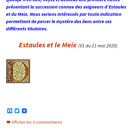
présentant la succession connue des seigneurs d’Estaules
et du Meix. Nous serions intéressés par toute indication
permettant de percer le mystère des liens entre ses
différents titulaires.
Estaules et le Meix
(V1 du 11 mai 2020)
F
T
a
w
c
i
Afficher les 3 commentaires
e
t
b
t
o
e