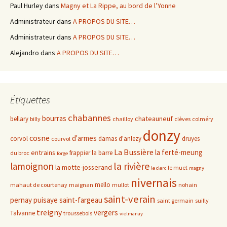
Paul Hurley
dans
Magny et La Rippe, au bord de l’Yonne
Administrateur
dans
A PROPOS DU SITE…
Administrateur
dans
A PROPOS DU SITE…
Alejandro
dans
A PROPOS DU SITE…
Étiquettes
chabannes
bourras
chateauneuf
bellary
billy
chailloy
clèves
colméry
donzy
cosne
d'armes
corvol
damas d'anlezy
druyes
courvol
La Bussière
la ferté-meung
entrains
frappier
la barre
du broc
forge
la rivière
lamoignon
la motte-josserand
le muet
le clerc
magny
nivernais
mello
mahaut de courtenay
maignan
mullot
nohain
saint-verain
pernay
puisaye
saint-fargeau
saint germain
suilly
treigny
vergers
Talvanne
troussebois
vielmanay