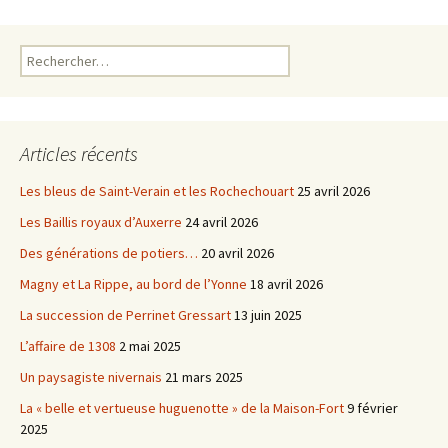
o
r
k
Rechercher :
Articles récents
Les bleus de Saint-Verain et les Rochechouart
25 avril 2026
Les Baillis royaux d’Auxerre
24 avril 2026
Des générations de potiers…
20 avril 2026
Magny et La Rippe, au bord de l’Yonne
18 avril 2026
La succession de Perrinet Gressart
13 juin 2025
L’affaire de 1308
2 mai 2025
Un paysagiste nivernais
21 mars 2025
La « belle et vertueuse huguenotte » de la Maison-Fort
9 février
2025