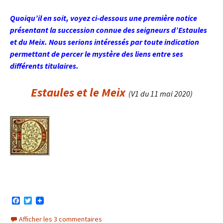
Quoiqu’il en soit, voyez ci-dessous une première notice
présentant la succession connue des seigneurs d’Estaules
et du Meix. Nous serions intéressés par toute indication
permettant de percer le mystère des liens entre ses
différents titulaires.
Estaules et le Meix
(V1 du 11 mai 2020)
F
T
a
w
c
i
Afficher les 3 commentaires