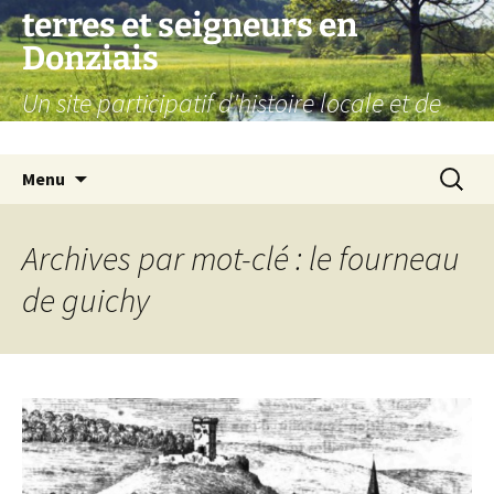
Aller
terres et seigneurs en
au
Donziais
contenu
Un site participatif d'histoire locale et de
généalogie
Recherc
Menu
Archives par mot-clé : le fourneau
de guichy