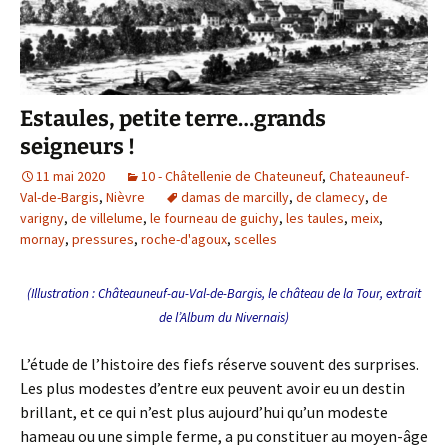
Estaules, petite terre…grands
seigneurs !
11 mai 2020
10 - Châtellenie de Chateuneuf
,
Chateauneuf-
Val-de-Bargis
,
Nièvre
damas de marcilly
,
de clamecy
,
de
varigny
,
de villelume
,
le fourneau de guichy
,
les taules
,
meix
,
mornay
,
pressures
,
roche-d'agoux
,
scelles
(Illustration : Châteauneuf-au-Val-de-Bargis, le château de la Tour, extrait
de l’Album du Nivernais)
L’étude de l’histoire des fiefs réserve souvent des surprises.
Les plus modestes d’entre eux peuvent avoir eu un destin
brillant, et ce qui n’est plus aujourd’hui qu’un modeste
hameau ou une simple ferme, a pu constituer au moyen-âge