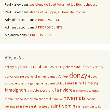
Paul Hurley
dans
Les bleus de Saint-Verain et les Rochechouart
Paul Hurley
dans
Magny et La Rippe, au bord de l’Yonne
Administrateur
dans
A PROPOS DU SITE…
Administrateur
dans
A PROPOS DU SITE…
Alejandro
dans
A PROPOS DU SITE…
Étiquettes
chabannes
bourras
chateauneuf
bellary
billy
chailloy
clèves
colméry
donzy
cosne
d'armes
corvol
damas d'anlezy
druyes
courvol
La Bussière
la ferté-meung
entrains
frappier
la barre
du broc
forge
la rivière
lamoignon
la motte-josserand
le muet
le clerc
magny
nivernais
mello
mahaut de courtenay
maignan
mullot
nohain
saint-verain
pernay
puisaye
saint-fargeau
saint germain
suilly