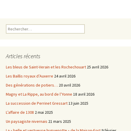
e
t
b
t
o
e
o
r
k
Rechercher :
Articles récents
Les bleus de Saint-Verain et les Rochechouart
25 avril 2026
Les Baillis royaux d’Auxerre
24 avril 2026
Des générations de potiers…
20 avril 2026
Magny et La Rippe, au bord de l’Yonne
18 avril 2026
La succession de Perrinet Gressart
13 juin 2025
L’affaire de 1308
2 mai 2025
Un paysagiste nivernais
21 mars 2025
La « belle et vertueuse huguenotte » de la Maison-Fort
9 février