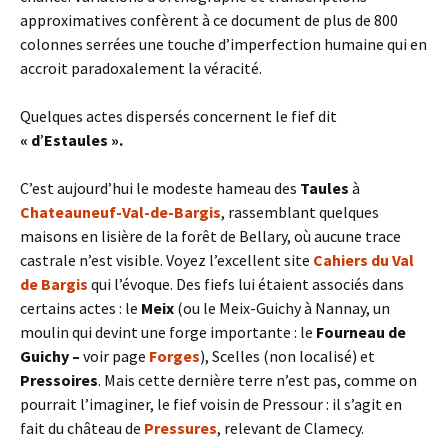
approximatives confèrent à ce document de plus de 800
colonnes serrées une touche d’imperfection humaine qui en
accroit paradoxalement la véracité.
Quelques actes dispersés concernent le fief dit
« d
’
Estaules ».
C’est aujourd’hui le modeste hameau des
Taules
à
Chateauneuf-Val-de-Bargis
, rassemblant quelques
maisons en lisière de la forêt de Bellary, où aucune trace
castrale n’est visible. Voyez l’excellent site
Cahiers du Val
de Bargis
qui l’évoque. Des fiefs lui étaient associés dans
certains actes : le
Meix
(ou le Meix-Guichy à Nannay, un
moulin qui devint une forge importante : le
Fourneau de
Guichy –
voir page
Forges
), Scelles (non localisé) et
Pressoires
. Mais cette dernière terre n’est pas, comme on
pourrait l’imaginer, le fief voisin de Pressour : il s’agit en
fait du château de
Pressures
, relevant de Clamecy.