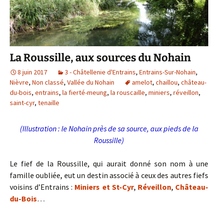
La Roussille, aux sources du Nohain
8 juin 2017
3 - Châtellenie d'Entrains
,
Entrains-Sur-Nohain
,
Nièvre
,
Non classé
,
Vallée du Nohain
amelot
,
chaillou
,
château-
du-bois
,
entrains
,
la fierté-meung
,
la rouscaille
,
miniers
,
réveillon
,
saint-cyr
,
tenaille
(Illustration : le Nohain près de sa source, aux pieds de la
Roussille)
Le fief de la Roussille, qui aurait donné son nom à une
famille oubliée, eut un destin associé à ceux des autres fiefs
voisins d’Entrains :
Miniers et St-Cyr
,
Réveillon
,
Château-
du-Bois
…