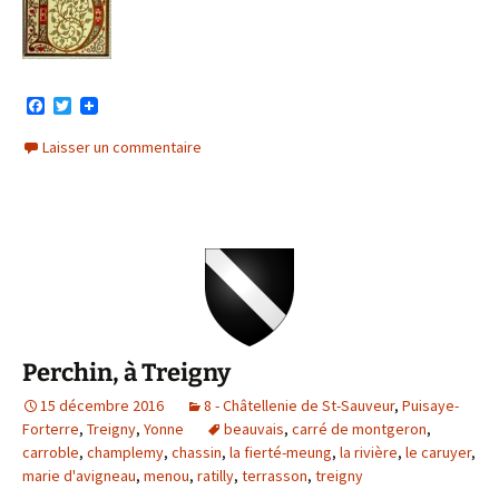
F
T
a
w
c
i
Laisser un commentaire
e
t
b
t
o
e
o
r
k
Perchin, à Treigny
15 décembre 2016
8 - Châtellenie de St-Sauveur
,
Puisaye-
Forterre
,
Treigny
,
Yonne
beauvais
,
carré de montgeron
,
carroble
,
champlemy
,
chassin
,
la fierté-meung
,
la rivière
,
le caruyer
,
marie d'avigneau
,
menou
,
ratilly
,
terrasson
,
treigny