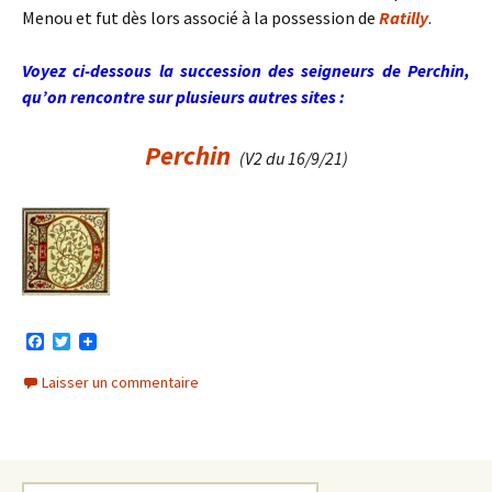
Menou et fut dès lors associé à la possession de
Ratilly
.
Voyez ci-dessous la succession des seigneurs de Perchin,
qu’on rencontre sur plusieurs autres sites :
Perch
in
(V2 du 16/9/21)
F
T
a
w
c
i
Laisser un commentaire
e
t
b
t
o
e
o
r
k