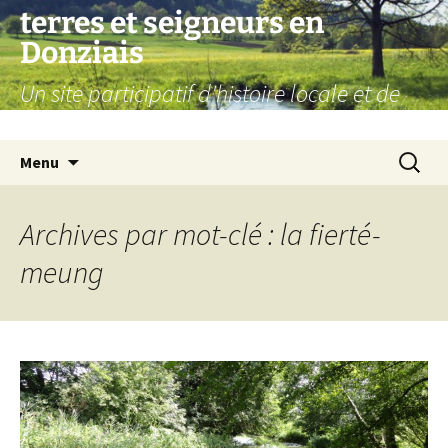
Aller
terres et seigneurs en
au
Donziais
contenu
Un site participatif d'histoire locale et de
généalogie
Recherc
Menu
Archives par mot-clé : la fierté-
meung