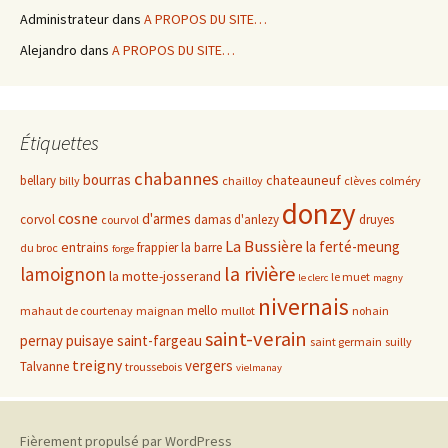
Administrateur
dans
A PROPOS DU SITE…
Alejandro
dans
A PROPOS DU SITE…
Étiquettes
chabannes
bourras
chateauneuf
bellary
billy
chailloy
clèves
colméry
donzy
cosne
d'armes
corvol
damas d'anlezy
druyes
courvol
La Bussière
la ferté-meung
entrains
frappier
la barre
du broc
forge
la rivière
lamoignon
la motte-josserand
le muet
le clerc
magny
nivernais
mello
mahaut de courtenay
maignan
mullot
nohain
saint-verain
pernay
puisaye
saint-fargeau
saint germain
suilly
treigny
vergers
Talvanne
troussebois
vielmanay
Fièrement propulsé par WordPress