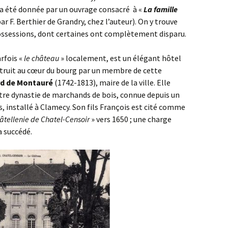
a été donnée par un ouvrage consacré à «
La famille
ar F. Berthier de Grandry, chez l’auteur). On y trouve
sessions, dont certaines ont complètement disparu.
rfois «
le château
» localement, est un élégant hôtel
nstruit au cœur du bourg par un membre de cette
rd de Montauré
(1742-1813), maire de la ville. Elle
autre dynastie de marchands de bois, connue depuis un
, installé à Clamecy. Son fils François est cité comme
châtellenie de Chatel-Censoir
» vers 1650 ; une charge
a succédé.