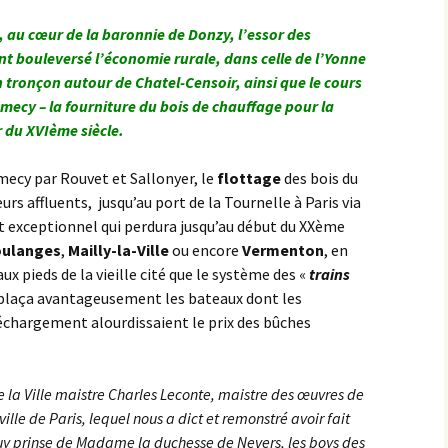
, au cœur de la baronnie de Donzy, l’essor des
t bouleversé l’économie rurale, dans celle de l’Yonne
n tronçon autour de Chatel-Censoir, ainsi que le cours
mecy – la fourniture du bois de chauffage pour la
r du XVIème siècle.
amecy par Rouvet et Sallonyer, le
flottage
des bois du
urs affluents, jusqu’au port de la Tournelle à Paris via
 exceptionnel qui perdura jusqu’au début du XXème
ulanges
,
Mailly-la-Ville
ou encore
Vermenton
, en
ux pieds de la vieille cité que le système des «
trains
plaça avantageusement les bateaux dont les
chargement alourdissaient le prix des bûches
e la Ville maistre Charles Leconte, maistre des œuvres de
ille de Paris, lequel nous a dict et remonstré avoir fait
uy prinse de Madame la duchesse de Nevers, les boys des