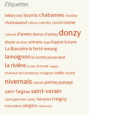
Étiquettes
chabannes
bourras
bellary
billy
chailloy
cosne
chateauneuf
corvol
clèves
colméry
donzy
d'armes
damas d'anlezy
courvol
entrains
druyes
frappier
la barre
du broc
forge
La Bussière
la ferté-meung
lamoignon
la motte-josserand
la rivière
le muet
le clerc
magny
mello
mahaut de courtenay
maignan
mullot
nivernais
pernay
puisaye
nohain
saint-verain
saint-fargeau
treigny
Talvanne
saint germain
suilly
vergers
troussebois
vielmanay