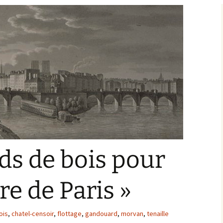
Bargis
Baronnie de Saint-Verain
Châtellenie de Saint
Verain
Comté d’Auxerre
Seigneuries voisine
Comté de Gien
Donziais
Seigneurie de Courtenay
Comté de Sancerre
ds de bois pour
re de Paris »
ois
,
chatel-censoir
,
flottage
,
gandouard
,
morvan
,
tenaille