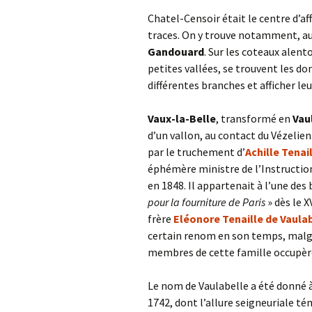
Chatel-Censoir était le centre d’aff
traces. On y trouve notamment, au
Gandouard
. Sur les coteaux alen
petites vallées, se trouvent les do
différentes branches et afficher le
Vaux-la-Belle
, transformé en
Vau
d’un vallon, au contact du Vézelie
par le truchement d’
Achille Tenai
éphémère ministre de l’Instructio
en 1848. Il appartenait à l’une des
pour la fourniture de Paris
» dès le X
frère
Eléonore Tenaille de Vaula
certain renom en son temps, malgr
membres de cette famille occupèren
Le nom de Vaulabelle a été donné à
1742, dont l’allure seigneuriale té