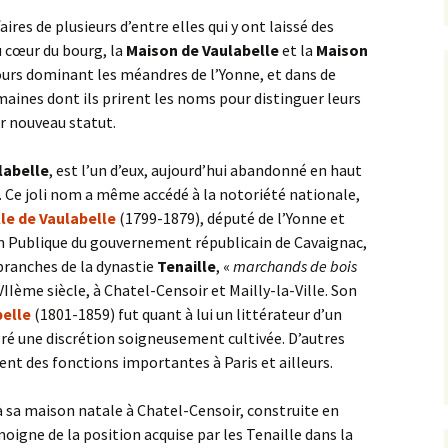
aires de plusieurs d’entre elles qui y ont laissé des
 cœur du bourg, la
Maison de Vaulabelle
et la
Maison
tours dominant les méandres de l’Yonne, et dans de
maines dont ils prirent les noms pour distinguer leurs
ur nouveau statut.
labelle
, est l’un d’eux, aujourd’hui abandonné en haut
n. Ce joli nom a même accédé à la notoriété nationale,
lle de Vaulabelle
(1799-1879), député de l’Yonne et
n Publique du gouvernement républicain de Cavaignac,
 branches de la dynastie
Tenaille
, «
marchands de bois
VIIème siècle, à Chatel-Censoir et Mailly-la-Ville. Son
belle
(1801-1859) fut quant à lui un littérateur d’un
é une discrétion soigneusement cultivée. D’autres
t des fonctions importantes à Paris et ailleurs.
 sa maison natale à Chatel-Censoir, construite en
moigne de la position acquise par les Tenaille dans la