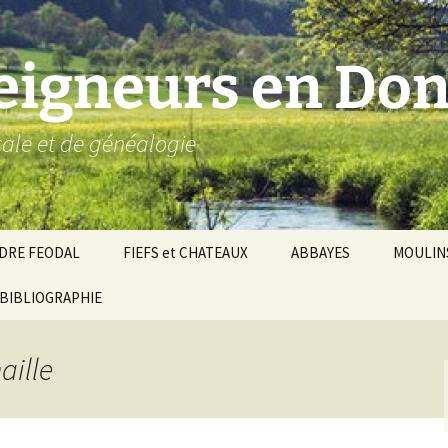
seigneurs en Don
ocale et de généalogie
DRE FEODAL
FIEFS et CHATEAUX
ABBAYES
MOULIN
ronnie de Donzy
BIBLIOGRAPHIE
Par ordre alphabétique…
Saint-Aignan-sur-Cher
êché d’Auxerre
Par châtellenies…
Le Perche-Gouët
Châtellenies d’origi
aille
mté-duché de Nevers
Châtellenies adjoin
nds fiefs voisins
Baronnie de Toucy
Châtellenie de
(Saint-Fargeau, Puisaye)
Châteauneuf-Val-d