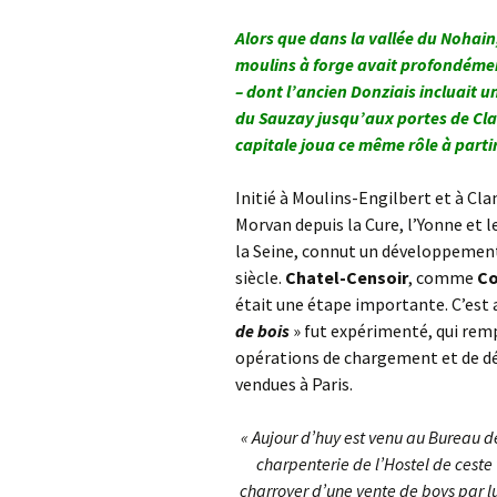
Alors que dans la vallée du Nohain
moulins à forge avait profondémen
– dont l’ancien Donziais incluait u
du Sauzay jusqu’aux portes de Cla
capitale joua ce même rôle à parti
Initié à Moulins-Engilbert et à Cl
Morvan depuis la Cure, l’Yonne et le
la Seine, connut un développement
siècle.
Chatel-Censoir
, comme
Co
était une étape importante. C’est a
de bois
» fut expérimenté, qui rem
opérations de chargement et de dé
vendues à Paris.
« Aujour d’huy est venu au Bureau d
charpenterie de l’Hostel de ceste v
charroyer d’une vente de boys par l