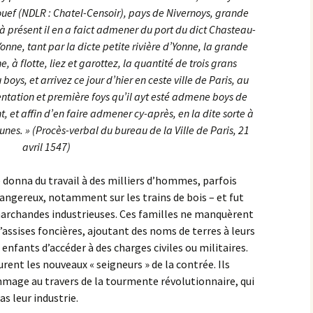
f (NDLR : Chatel-Censoir), pays de Nivernoys, grande
à présent il en a faict admener du port du dict Chasteau-
Yonne, tant par la dicte petite rivière d’Yonne, la grande
e, à flotte, liez et garottez, la quantité de trois grans
ys, et arrivez ce jour d’hier en ceste ville de Paris, au
entation et première foys qu’il ayt esté admene boys de
 et affin d’en faire admener cy-après, en la dite sorte à
tunes. » (Procès-verbal du bureau de la Ville de Paris, 21
avril 1547)
té donna du travail à des milliers d’hommes, parfois
t dangereux, notamment sur les trains de bois – et fut
 marchandes industrieuses. Ces familles ne manquèrent
d’assises foncières, ajoutant des noms de terres à leurs
nfants d’accéder à des charges civiles ou militaires.
rent les nouveaux « seigneurs » de la contrée. Ils
age au travers de la tourmente révolutionnaire, qui
as leur industrie.