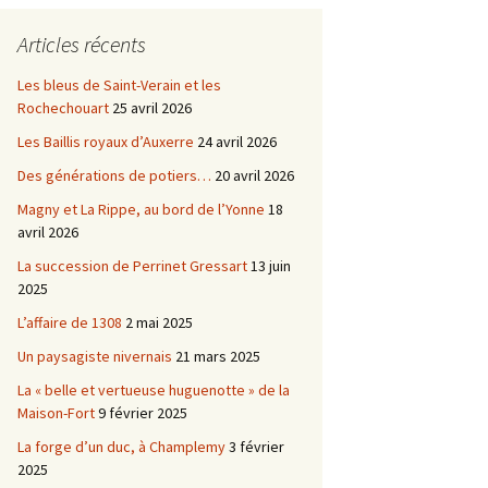
Châtellenie d’Etais
Articles récents
Châtellenie de Chatel-
-
Censoir
Châtellenies de Corvol et
Les bleus de Saint-Verain et les
Billy
Rochechouart
25 avril 2026
s du
Les Baillis royaux d’Auxerre
24 avril 2026
Des générations de potiers…
20 avril 2026
Magny et La Rippe, au bord de l’Yonne
18
avril 2026
La succession de Perrinet Gressart
13 juin
2025
L’affaire de 1308
2 mai 2025
Un paysagiste nivernais
21 mars 2025
La « belle et vertueuse huguenotte » de la
Maison-Fort
9 février 2025
La forge d’un duc, à Champlemy
3 février
2025