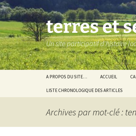
Aller
au
contenu
terres et 
Un site participatif d'histoire l
A PROPOS DU SITE…
ACCUEIL
CA
LISTE CHRONOLOGIQUE DES ARTICLES
Ba
Ev
Archives par mot-clé : ten
Co
Gra