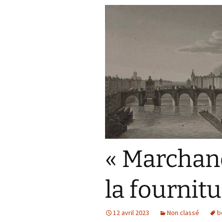
« Marchan
la fournitu
12 avril 2023
Non classé
b