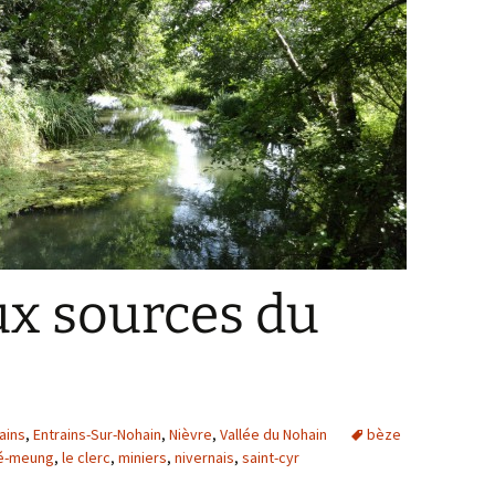
ux sources du
rains
,
Entrains-Sur-Nohain
,
Nièvre
,
Vallée du Nohain
bèze
té-meung
,
le clerc
,
miniers
,
nivernais
,
saint-cyr