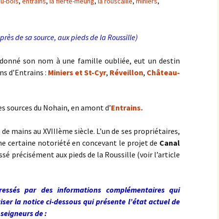
u-bois
,
entrains
,
la fierté-meung
,
la rouscaille
,
miniers
,
n près de sa source, aux pieds de la Roussille)
it donné son nom à une famille oubliée, eut un destin
ins d’Entrains :
Miniers et St-Cyr
,
Réveillon
,
Château-
es sources du Nohain, en amont d’
Entrains.
 de mains au XVIIIème siècle. L’un de ses propriétaires,
ne certaine notoriété en concevant le projet de
Canal
assé précisément aux pieds de la Roussille (voir l’article
essés par des informations complémentaires qui
iser la notice ci-dessous qui présente l’état actuel de
 seigneurs de :