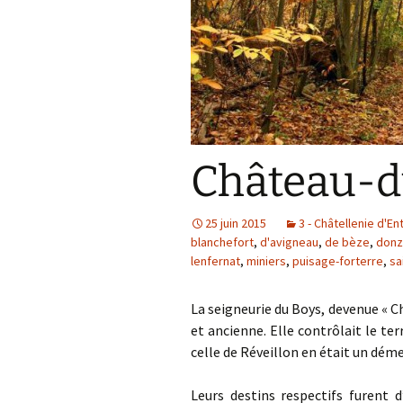
Château-d
25 juin 2015
3 - Châtellenie d'En
blanchefort
,
d'avigneau
,
de bèze
,
donz
lenfernat
,
miniers
,
puisage-forterre
,
sa
La seigneurie du Boys, devenue « 
et ancienne. Elle contrôlait le ter
celle de Réveillon en était un d
Leurs destins respectifs furent d’