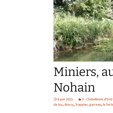
Miniers, a
Nohain
8 juin 2015
3 - Châtellenie d'Ent
de lys
,
donzy
,
frappier
,
garreau
,
la fer