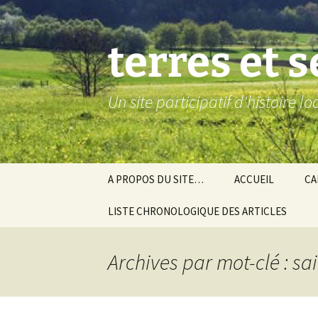
Aller
au
contenu
terres et 
Un site participatif d'histoire l
A PROPOS DU SITE…
ACCUEIL
CA
LISTE CHRONOLOGIQUE DES ARTICLES
Ba
Ev
Archives par mot-clé : sai
Co
Gra