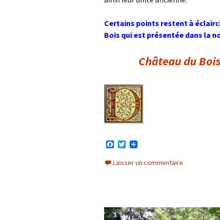
Certains points restent à éclair
Bois qui est présentée dans la 
Château du Boi
F
T
a
w
c
i
Laisser un commentaire
e
t
b
t
o
e
o
r
k