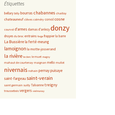
Étiquettes
chabannes
bourras
bellary
billy
chailloy
cosne
chateauneuf
corvol
clèves
colméry
donzy
d'armes
damas d'anlezy
courvol
entrains
druyes
frappier
la barre
du broc
forge
La Bussière
la ferté-meung
lamoignon
la motte-josserand
la rivière
le muet
le clerc
magny
mello
mahaut de courtenay
maignan
mullot
nivernais
pernay
puisaye
nohain
saint-verain
saint-fargeau
treigny
Talvanne
saint germain
suilly
vergers
troussebois
vielmanay