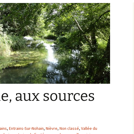
Bargis
Baronnie de Saint-Verain
Châtellenie de Saint
Verain
Comté d’Auxerre
Seigneuries voisine
Comté de Gien
Donziais
Seigneurie de Courtenay
Comté de Sancerre
le, aux sources
rains
,
Entrains-Sur-Nohain
,
Nièvre
,
Non classé
,
Vallée du