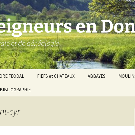
seigneurs en Don
ocale et de généalogie
DRE FEODAL
FIEFS et CHATEAUX
ABBAYES
MOULIN
ronnie de Donzy
BIBLIOGRAPHIE
Par ordre alphabétique…
Saint-Aignan-sur-Cher
êché d’Auxerre
Par châtellenies…
Le Perche-Gouët
Châtellenies d’origi
nt-cyr
mté-duché de Nevers
Châtellenies adjoin
nds fiefs voisins
Baronnie de Toucy
Châtellenie de
(Saint-Fargeau, Puisaye)
Châteauneuf-Val-d