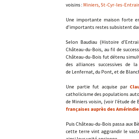
voisins :
Miniers, St-Cyr-les-Entra
Une importante maison forte en
d’importants restes subsistent da
Selon Baudiau (Histoire d’Entrai
Château-du-Bois, au fil de successi
Château-du-Bois fut détenu simult
des alliances successives de la
de Lenfernat, du Pont, et de Blanc
Une partie fut acquise par
Cla
catholicisme des populations auto
de Miniers voisin, (voir l’étude de
françaises auprès des Amérindien
Puis Château-du-Bois passa aux Bè
cette terre vint aggrandir le va
ainsi leur unité ancienne.