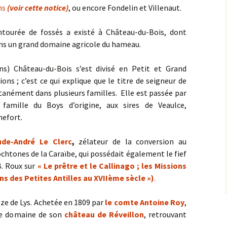
ins
(voir cette notice)
, ou encore Fondelin et Villenaut.
tourée de fossés a existé à Château-du-Bois, dont
ns un grand domaine agricole du hameau.
ns) Château-du-Bois s’est divisé en Petit et Grand
ons ; c’est ce qui explique que le titre de seigneur de
anément dans plusieurs familles. Elle est passée par
 famille du Boys d’origine, aux sires de Veaulce,
hefort.
ude-André Le Clerc
,
zélateur de la conversion au
chtones de la Caraïbe, qui possédait également le fief
 B. Roux sur
« Le prêtre et le Callinago ; les Missions
s des Petites Antilles au XVIIème sècle »)
.
ze de Lys. Achetée en 1809 par
le comte Antoine Roy
,
ste domaine de son
château de Réveillon
, retrouvant