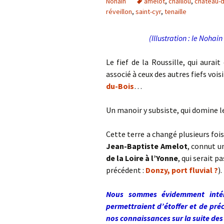
Nohain
amelot
,
chaillou
,
château-d
réveillon
,
saint-cyr
,
tenaille
(Illustration : le Nohai
Le fief de la Roussille, qui aura
associé à ceux des autres fiefs vois
du-Bois
…
Un manoir y subsiste, qui domine l
Cette terre a changé plusieurs fois
Jean-Baptiste Amelot
, connut u
de la Loire à l’Yonne
, qui serait p
précédent :
Donzy, port fluvial ?
).
Nous sommes évidemment intér
permettraient d’étoffer et de préc
nos connaissances sur la suite des