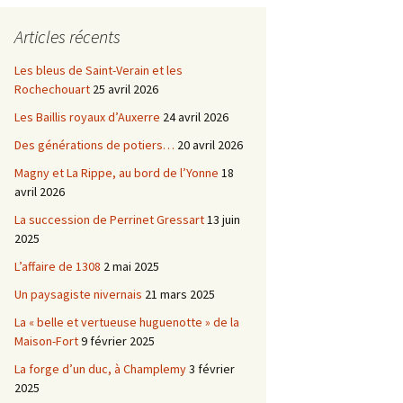
Châtellenie d’Etais
Articles récents
Châtellenie de Chatel-
-
Censoir
Châtellenies de Corvol et
Les bleus de Saint-Verain et les
Billy
Rochechouart
25 avril 2026
s du
Les Baillis royaux d’Auxerre
24 avril 2026
Des générations de potiers…
20 avril 2026
Magny et La Rippe, au bord de l’Yonne
18
avril 2026
La succession de Perrinet Gressart
13 juin
2025
L’affaire de 1308
2 mai 2025
Un paysagiste nivernais
21 mars 2025
La « belle et vertueuse huguenotte » de la
Maison-Fort
9 février 2025
La forge d’un duc, à Champlemy
3 février
2025