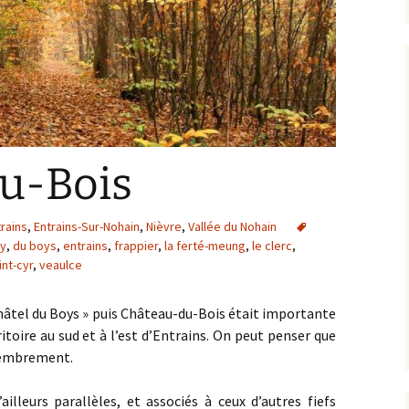
u-Bois
trains
,
Entrains-Sur-Nohain
,
Nièvre
,
Vallée du Nohain
y
,
du boys
,
entrains
,
frappier
,
la ferté-meung
,
le clerc
,
int-cyr
,
veaulce
Châtel du Boys » puis Château-du-Bois était importante
ritoire au sud et à l’est d’Entrains. On peut penser que
émembrement.
ailleurs parallèles, et associés à ceux d’autres fiefs