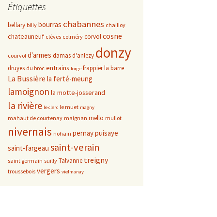
Étiquettes
chabannes
bourras
bellary
billy
chailloy
cosne
chateauneuf
corvol
clèves
colméry
donzy
d'armes
damas d'anlezy
courvol
entrains
druyes
frappier
la barre
du broc
forge
La Bussière
la ferté-meung
lamoignon
la motte-josserand
la rivière
le muet
le clerc
magny
mello
mahaut de courtenay
maignan
mullot
nivernais
pernay
puisaye
nohain
saint-verain
saint-fargeau
treigny
Talvanne
saint germain
suilly
vergers
troussebois
vielmanay