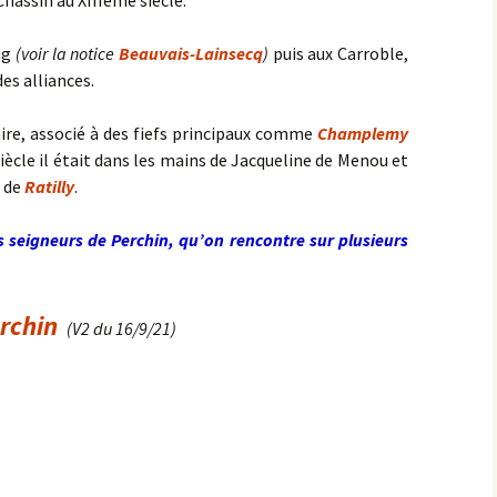
hassin au XIIIème siècle.
ng
(voir la notice
Beauvais-Lainsecq
)
puis aux Carroble,
es alliances.
aire, associé à des fiefs principaux comme
Champlemy
iècle il était dans les mains de Jacqueline de Menou et
n de
Ratilly
.
s seigneurs de Perchin, qu’on rencontre sur plusieurs
rch
in
(V2 du 16/9/21)