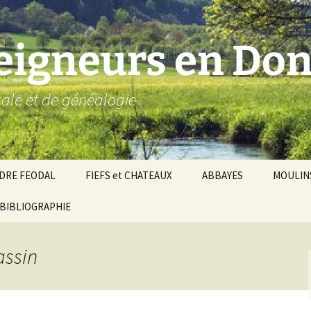
seigneurs en Don
ocale et de généalogie
DRE FEODAL
FIEFS et CHATEAUX
ABBAYES
MOULIN
ronnie de Donzy
BIBLIOGRAPHIE
Par ordre alphabétique…
Saint-Aignan-sur-Cher
êché d’Auxerre
Par châtellenies…
Le Perche-Gouët
Châtellenies d’origi
assin
mté-duché de Nevers
Châtellenies adjoin
nds fiefs voisins
Baronnie de Toucy
Châtellenie de
(Saint-Fargeau, Puisaye)
Châteauneuf-Val-d