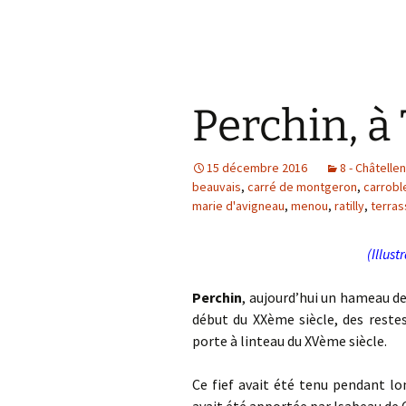
Perchin, à
15 décembre 2016
8 - Châtelle
beauvais
,
carré de montgeron
,
carrobl
marie d'avigneau
,
menou
,
ratilly
,
terra
(Illust
Perchin
, aujourd’hui un hameau de
début du XXème siècle, des reste
porte à linteau du XVème siècle.
Ce fief avait été tenu pendant l