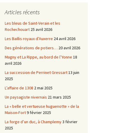
Châtellenie d’Etais
Articles récents
Châtellenie de Chatel-
-
Censoir
Châtellenies de Corvol et
Les bleus de Saint-Verain et les
Billy
Rochechouart
25 avril 2026
s du
Les Baillis royaux d’Auxerre
24 avril 2026
Des générations de potiers…
20 avril 2026
Magny et La Rippe, au bord de l’Yonne
18
avril 2026
La succession de Perrinet Gressart
13 juin
2025
L’affaire de 1308
2 mai 2025
Un paysagiste nivernais
21 mars 2025
La « belle et vertueuse huguenotte » de la
Maison-Fort
9 février 2025
La forge d’un duc, à Champlemy
3 février
2025