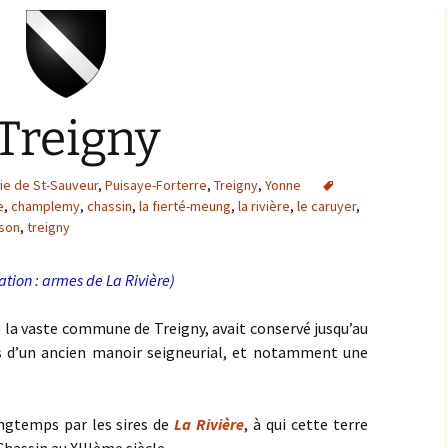
Bargis
Baronnie de Saint-Verain
Châtellenie de Saint
Verain
Comté d’Auxerre
 Treigny
Seigneuries voisine
Comté de Gien
Donziais
Seigneurie de Courtenay
nie de St-Sauveur
,
Puisaye-Forterre
,
Treigny
,
Yonne
e
,
champlemy
,
chassin
,
la fierté-meung
,
la rivière
,
le caruyer
,
Comté de Sancerre
sson
,
treigny
ration : armes de La Rivière)
 la vaste commune de Treigny, avait conservé jusqu’au
s d’un ancien manoir seigneurial, et notamment une
ongtemps par les sires de
La Rivière
, à qui cette terre