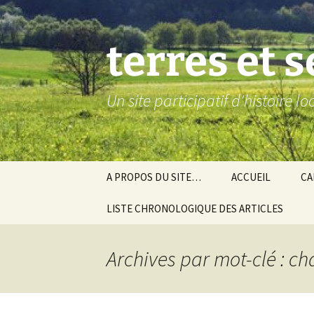
Aller
au
contenu
terres et 
Un site participatif d'histoire l
A PROPOS DU SITE…
ACCUEIL
CA
LISTE CHRONOLOGIQUE DES ARTICLES
Ba
Ev
Archives par mot-clé : ch
Co
Gra