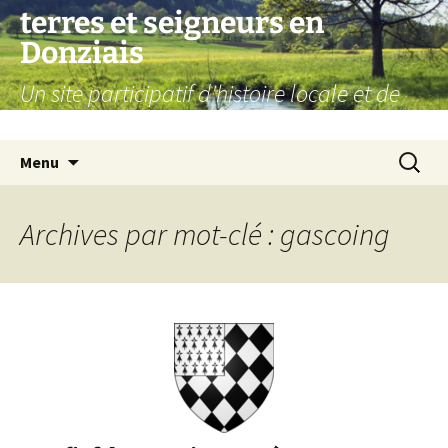
Aller
terres et seigneurs en
au
Donziais
contenu
Un site participatif d'histoire locale et de
généalogie
Recherc
Menu
Archives par mot-clé : gascoing