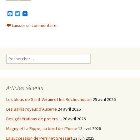
F
T
a
w
c
i
Laisser un commentaire
e
t
b
t
o
e
o
r
k
Rechercher :
Articles récents
Les bleus de Saint-Verain et les Rochechouart
25 avril 2026
Les Baillis royaux d’Auxerre
24 avril 2026
Des générations de potiers…
20 avril 2026
Magny et La Rippe, au bord de l’Yonne
18 avril 2026
La succession de Perrinet Gressart
13 juin 2025