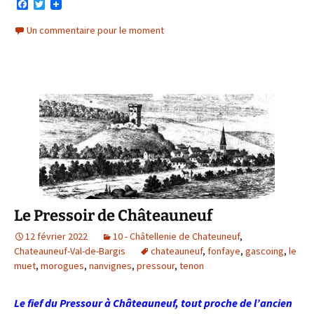
F
T
a
w
c
i
Un commentaire pour le moment
e
t
b
t
o
e
o
r
k
Le Pressoir de Châteauneuf
12 février 2022
10 - Châtellenie de Chateuneuf
,
Chateauneuf-Val-de-Bargis
chateauneuf
,
fonfaye
,
gascoing
,
le
muet
,
morogues
,
nanvignes
,
pressour
,
tenon
Le fief du Pressour à Châteauneuf, tout proche de l’ancien