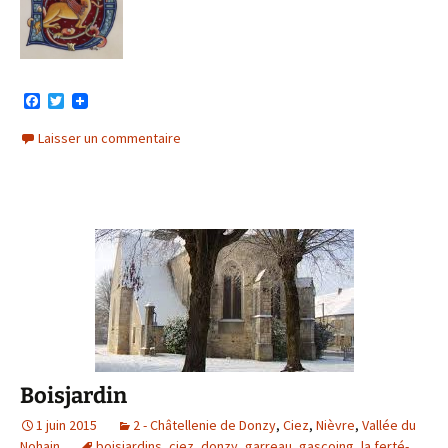
F
T
a
w
c
i
Laisser un commentaire
e
t
b
t
o
e
o
r
k
Boisjardin
1 juin 2015
2 - Châtellenie de Donzy
,
Ciez
,
Nièvre
,
Vallée du
Nohain
boisjardins
,
ciez
,
donzy
,
garreau
,
gascoing
,
la ferté-