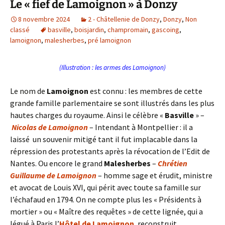
Le « fief de Lamoignon » à Donzy
8 novembre 2024
2 - Châtellenie de Donzy
,
Donzy
,
Non
classé
basville
,
boisjardin
,
champromain
,
gascoing
,
lamoignon
,
malesherbes
,
pré lamoignon
(Illustration : les armes des Lamoignon)
Le nom de
Lamoignon
est connu : les membres de cette
grande famille parlementaire se sont illustrés dans les plus
hautes charges du royaume. Ainsi le célèbre «
Basville
» –
Nicolas de Lamoignon
– Intendant à Montpellier : il a
laissé un souvenir mitigé tant il fut implacable dans la
répression des protestants après la révocation de l’Edit de
Nantes. Ou encore le grand
Malesherbes
–
Chrétien
Guillaume de Lamoignon
– homme sage et érudit, ministre
et avocat de Louis XVI, qui périt avec toute sa famille sur
l’échafaud en 1794. On ne compte plus les « Présidents à
mortier » ou « Maître des requêtes » de cette lignée, qui a
légué à Paris l’
Hôtel de Lamoignon
, reconstruit