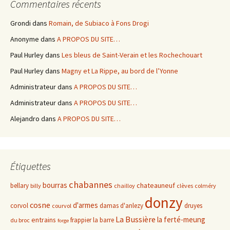
Commentaires récents
Grondi
dans
Romain, de Subiaco à Fons Drogi
Anonyme
dans
A PROPOS DU SITE…
Paul Hurley
dans
Les bleus de Saint-Verain et les Rochechouart
Paul Hurley
dans
Magny et La Rippe, au bord de l’Yonne
Administrateur
dans
A PROPOS DU SITE…
Administrateur
dans
A PROPOS DU SITE…
Alejandro
dans
A PROPOS DU SITE…
Étiquettes
chabannes
bourras
chateauneuf
bellary
billy
chailloy
clèves
colméry
donzy
cosne
d'armes
corvol
damas d'anlezy
druyes
courvol
La Bussière
la ferté-meung
entrains
frappier
la barre
du broc
forge