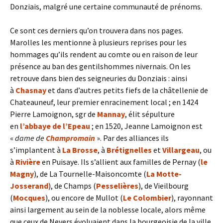
Donziais, malgré une certaine communauté de prénoms.
Ce sont ces derniers qu’on trouvera dans nos pages.
Marolles les mentionne à plusieurs reprises pour les
hommages qu’ils rendent au comte ou en raison de leur
présence au ban des gentilshommes nivernais. On les
retrouve dans bien des seigneuries du Donziais : ainsi
à
Chasnay
et dans d’autres petits fiefs de la châtellenie de
Chateauneuf, leur premier enracinement local ; en 1424
Pierre Lamoignon, sgr de
Mannay
, élit sépulture
en
l’abbaye de l’Epeau
; en 1520, Jeanne Lamoignon est
«
dame de
Champromain
». Par des alliances ils
s’implantent à
La Brosse
, à
Brétignelles
et
Villargeau
, ou
à
Rivière
en Puisaye. Ils s’allient aux familles de Pernay (
le
Magny
), de La Tournelle-Maisoncomte (
La Motte-
Josserand
), de Champs (
Pesselières
), de Vieilbourg
(
Mocques
), ou encore de Mullot (
Le Colombier
), rayonnant
ainsi largement au sein de la noblesse locale, alors même
que ceux de Nevers évoluaient dans la bourgeoisie de la ville.