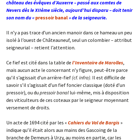
château des évêques d’Auxerre – passé aux comtes de
Nevers dès le XIIème siècle, aujourd’hui disparu – doit tenir
son nom du «
pressoir banal
» de la seigneurie.
Il n’y a pas trace d’un ancien manoir dans ce hameau un peu
isolé à l’ouest de Châteauneuf, seul un colombier – attribut
seigneurial – retient l’attention.
Ce fief est cité dans la table de
l’Inventaire de Marolles
,
mais aucun acte le concernant n’y figure, peut-être parce
qu’il s’agissait d’un arrière-fief
(cf. infra)
. Il est difficile de
savoir s’il s’agissait d’un fief foncier classique (doté d’un
pressoir), ou du
pressoir banal
lui-même, mis à disposition
des viticulteurs de ces coteaux par le seigneur moyennant
versement de droits.
Un acte de 1694 cité par les «
Cahiers du Val de Bargis
»
indique qu’il était alors aux mains des Gascoing de la
branche de Demeurs à Urzy, au moins en partie, car les