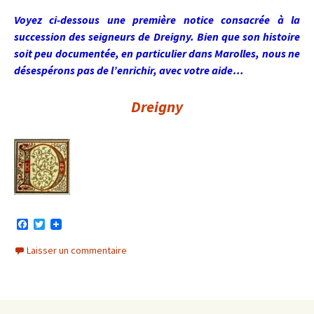
Voyez ci-dessous une première notice consacrée à la
succession des seigneurs de Dreigny. Bien que son histoire
soit peu documentée, en particulier dans Marolles, nous ne
désespérons pas de l’enrichir, avec votre aide…
Dreigny
F
T
a
w
c
i
Laisser un commentaire
e
t
b
t
o
e
o
r
k