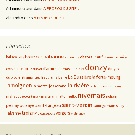
Administrateur
dans
A PROPOS DU SITE…
Alejandro
dans
A PROPOS DU SITE…
Étiquettes
chabannes
bourras
chateauneuf
bellary
billy
chailloy
clèves
colméry
donzy
cosne
d'armes
corvol
damas d'anlezy
druyes
courvol
La Bussière
la ferté-meung
entrains
frappier
la barre
du broc
forge
la rivière
lamoignon
la motte-josserand
le muet
le clerc
magny
nivernais
mello
mahaut de courtenay
maignan
mullot
nohain
saint-verain
pernay
puisaye
saint-fargeau
saint germain
suilly
treigny
vergers
Talvanne
troussebois
vielmanay