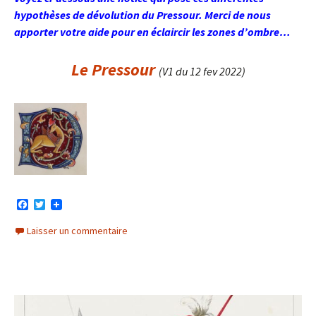
hypothèses de dévolution du Pressour. Merci de nous
apporter votre aide pour en éclaircir les zones d’ombre…
Le Pressour
(V1 du 12 fev 2022)
F
T
a
w
c
i
Laisser un commentaire
e
t
b
t
o
e
o
r
k