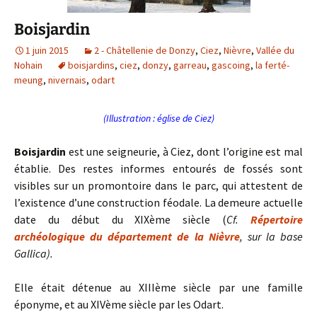
Boisjardin
1 juin 2015
2 - Châtellenie de Donzy
,
Ciez
,
Nièvre
,
Vallée du
Nohain
boisjardins
,
ciez
,
donzy
,
garreau
,
gascoing
,
la ferté-
meung
,
nivernais
,
odart
(Illustration : église de Ciez)
Boisjardin
est une seigneurie, à Ciez, dont l’origine est mal
établie. Des restes informes entourés de fossés sont
visibles sur un promontoire dans le parc, qui attestent de
l’existence d’une construction féodale. La demeure actuelle
date du début du XIXème siècle (
Cf.
Répertoire
archéologique du département de la Nièvre
, sur la base
Gallica).
Elle était détenue au XIIIème siècle par une famille
éponyme, et au XIVème siècle par les Odart.