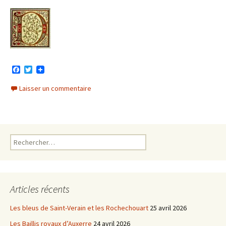
F
T
a
w
c
i
Laisser un commentaire
e
t
b
t
o
e
o
r
k
Rechercher :
Articles récents
Les bleus de Saint-Verain et les Rochechouart
25 avril 2026
Les Baillis royaux d’Auxerre
24 avril 2026