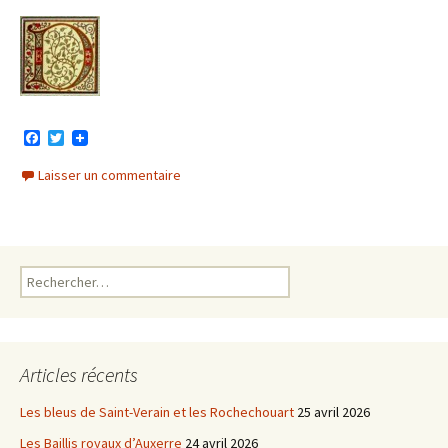
F
T
a
w
c
i
Laisser un commentaire
e
t
b
t
o
e
o
r
k
Rechercher :
Articles récents
Les bleus de Saint-Verain et les Rochechouart
25 avril 2026
Les Baillis royaux d’Auxerre
24 avril 2026