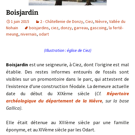
Boisjardin
1 juin 2015
2 - Châtellenie de Donzy
,
Ciez
,
Nièvre
,
Vallée du
Nohain
boisjardins
,
ciez
,
donzy
,
garreau
,
gascoing
,
la ferté-
meung
,
nivernais
,
odart
(Illustration : église de Ciez)
Boisjardin
est une seigneurie, à Ciez, dont l’origine est mal
établie. Des restes informes entourés de fossés sont
visibles sur un promontoire dans le parc, qui attestent de
l’existence d’une construction féodale. La demeure actuelle
date du début du XIXème siècle (
Cf.
Répertoire
archéologique du département de la Nièvre
, sur la base
Gallica).
Elle était détenue au XIIIème siècle par une famille
éponyme, et au XIVème siècle par les Odart.