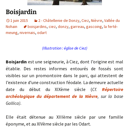
Boisjardin
1 juin 2015
2 - Châtellenie de Donzy
,
Ciez
,
Nièvre
,
Vallée du
Nohain
boisjardins
,
ciez
,
donzy
,
garreau
,
gascoing
,
la ferté-
meung
,
nivernais
,
odart
(Illustration : église de Ciez)
Boisjardin
est une seigneurie, à Ciez, dont l’origine est mal
établie. Des restes informes entourés de fossés sont
visibles sur un promontoire dans le parc, qui attestent de
l’existence d’une construction féodale. La demeure actuelle
date du début du XIXème siècle (
Cf.
Répertoire
archéologique du département de la Nièvre
, sur la base
Gallica).
Elle était détenue au XIIIème siècle par une famille
éponyme, et au XIVème siècle par les Odart.