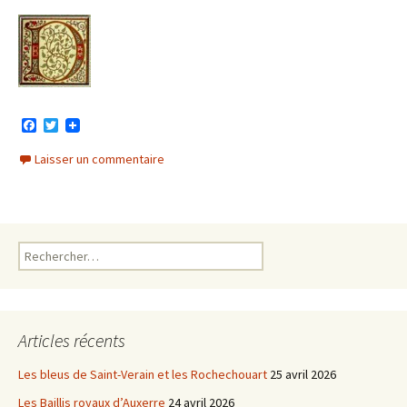
F
T
a
w
c
i
Laisser un commentaire
e
t
b
t
o
e
o
r
k
Rechercher :
Articles récents
Les bleus de Saint-Verain et les Rochechouart
25 avril 2026
Les Baillis royaux d’Auxerre
24 avril 2026