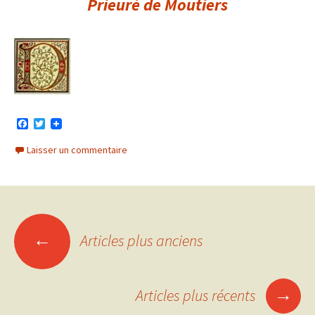
Prieuré de Moutiers
F
T
a
w
c
i
Laisser un commentaire
e
t
b
t
o
e
o
r
k
Navigation
←
Articles plus anciens
des
→
Articles plus récents