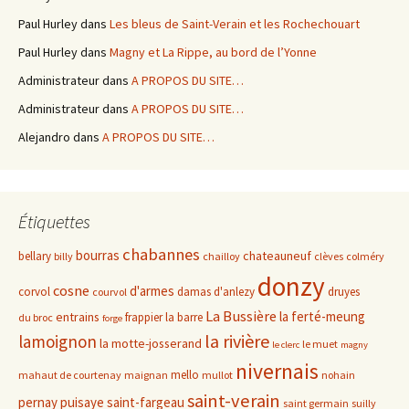
Paul Hurley
dans
Les bleus de Saint-Verain et les Rochechouart
Paul Hurley
dans
Magny et La Rippe, au bord de l’Yonne
Administrateur
dans
A PROPOS DU SITE…
Administrateur
dans
A PROPOS DU SITE…
Alejandro
dans
A PROPOS DU SITE…
Étiquettes
chabannes
bourras
chateauneuf
bellary
billy
chailloy
clèves
colméry
donzy
cosne
d'armes
corvol
damas d'anlezy
druyes
courvol
La Bussière
la ferté-meung
entrains
frappier
la barre
du broc
forge
la rivière
lamoignon
la motte-josserand
le muet
le clerc
magny
nivernais
mello
mahaut de courtenay
maignan
mullot
nohain
saint-verain
pernay
puisaye
saint-fargeau
saint germain
suilly