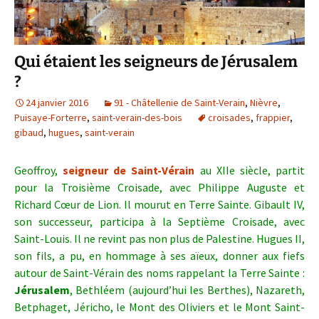
Qui étaient les seigneurs de Jérusalem
?
24 janvier 2016
91 - Châtellenie de Saint-Verain
,
Nièvre
,
Puisaye-Forterre
,
saint-verain-des-bois
croisades
,
frappier
,
gibaud
,
hugues
,
saint-verain
Geoffroy,
seigneur de Saint-Vérain
au XIIe siècle, partit
pour la Troisième Croisade, avec Philippe Auguste et
Richard Cœur de Lion. Il mourut en Terre Sainte. Gibault IV,
son successeur, participa à la Septième Croisade, avec
Saint-Louis. Il ne revint pas non plus de Palestine. Hugues II,
son fils, a pu, en hommage à ses aïeux, donner aux fiefs
autour de Saint-Vérain des noms rappelant la Terre Sainte :
Jérusalem
, Bethléem (aujourd’hui les Berthes), Nazareth,
Betphaget, Jéricho, le Mont des Oliviers et le Mont Saint-