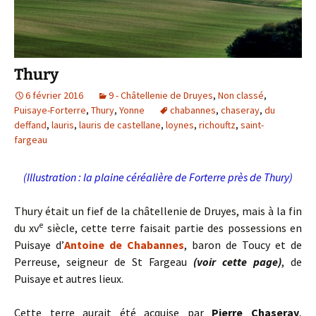
Thury
6 février 2016
9 - Châtellenie de Druyes
,
Non classé
,
Puisaye-Forterre
,
Thury
,
Yonne
chabannes
,
chaseray
,
du
deffand
,
lauris
,
lauris de castellane
,
loynes
,
richouftz
,
saint-
fargeau
(Illustration : la plaine céréalière de Forterre près de Thury)
Thury était un fief de la châtellenie de Druyes, mais à la fin
e
du xv
siècle, cette terre faisait partie des possessions en
Puisaye d’
Antoine de Chabannes
, baron de Toucy et de
Perreuse, seigneur de St Fargeau
(voir cette page)
, de
Puisaye et autres lieux.
Cette terre aurait été acquise par
Pierre Chaseray
,