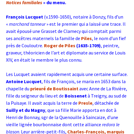
Notices familiales
» du menu.
François Lucquet
(v.1590-1650), notaire à Donzy, fils d’un
«
marchand tanneur
» est le premier qui a laissé une trace. Il
avait épousé une Grasset de Clamecy qui comptait parmi
ses ancêtres maternels la famille de
Piles
, le nom d’un fief
près de Couloutre.
Roger de Piles
(1635-1709)
, peintre,
graveur, théoricien de l’art et diplomate au service de Louis
XIV, en était le membre le plus connu.
Les Lucquet avaient rapidement acquis une certaine surface.
Antoine Lucquet
, fils de François, se maria en 1653 dans la
chapelle du
prieuré de
Boutissaint
avec Anne de La Rivière,
fille du seigneur du lieu et de
Boissenet
à Treigny, au sud de
la Puisaye. Il avait acquis la terre de
Presle
, détachée de
Suilly et du Magny
, que sa fille Marie apporta en dot à
Henri de Bonnay, sgr de la Quenouille à Saincaize, d’une
vieille lignée bourbonnaise dont cette alliance
redora le
blason
. Leur arrière-petit-fils,
Charles-François,
marquis