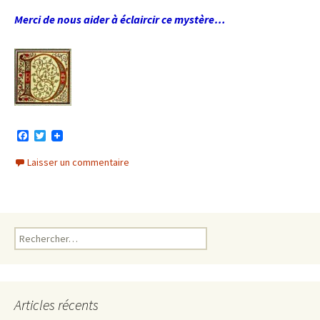
Merci de nous aider à éclaircir ce mystère…
F
T
a
w
c
i
Laisser un commentaire
e
t
b
t
o
e
o
r
k
Rechercher :
Articles récents