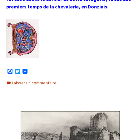
premiers temps de la chevalerie, en Donziais.
F
T
a
w
c
i
Laisser un commentaire
e
t
b
t
o
e
o
r
k