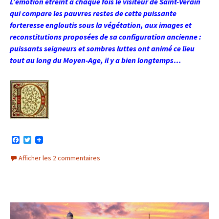
L’émotion étreint à chaque fois le visiteur de Saint-Verain
qui compare les pauvres restes de cette puissante
forteresse engloutis sous la végétation, aux images et
reconstitutions proposées de sa configuration ancienne :
puissants seigneurs et sombres luttes ont animé ce lieu
tout au long du Moyen-Age, il y a bien longtemps…
F
T
a
w
c
i
Afficher les 2 commentaires
e
t
b
t
o
e
o
r
k