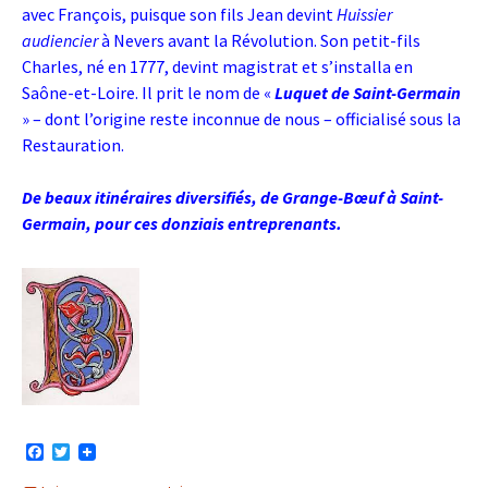
avec François, puisque son fils Jean devint
Huissier
audiencier
à Nevers avant la Révolution. Son petit-fils
Charles, né en 1777, devint magistrat et s’installa en
Saône-et-Loire. Il prit le nom de «
Luquet de Saint-Germain
» –
dont l’origine reste inconnue de nous – officialisé sous la
Restauration.
De beaux itinéraires diversifiés, de Grange-Bœuf à Saint-
Germain, pour ces donziais entreprenants.
F
T
a
w
c
i