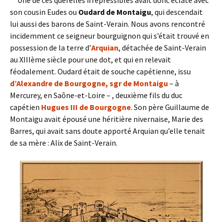
son cousin Eudes ou
Oudard de Montaigu
, qui descendait
lui aussi des barons de Saint-Verain. Nous avons rencontré
incidemment ce seigneur bourguignon qui s’était trouvé en
possession de la terre d’
Arquian
, détachée de Saint-Verain
au XIIIème siècle pour une dot, et qui en relevait
féodalement. Oudard était de souche capétienne, issu
d’Alexandre de Bourgogne, sgr de Montaigu
– à
Mercurey, en Saône-et-Loire – , deuxième fils du duc
capétien
Hugues III de Bourgogne
. Son père Guillaume de
Montaigu avait épousé une héritière nivernaise, Marie des
Barres, qui avait sans doute apporté Arquian qu’elle tenait
de sa mère : Alix de Saint-Verain.