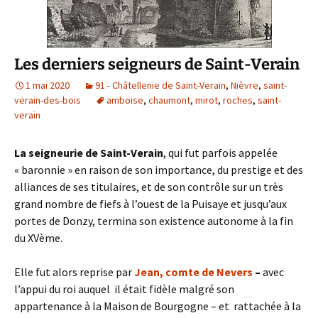
Les derniers seigneurs de Saint-Verain
1 mai 2020
91 - Châtellenie de Saint-Verain
,
Nièvre
,
saint-
verain-des-bois
amboise
,
chaumont
,
mirot
,
roches
,
saint-
verain
La seigneurie de Saint-Verain
, qui fut parfois appelée
« baronnie » en raison de son importance, du prestige et des
alliances de ses titulaires, et de son contrôle sur un très
grand nombre de fiefs à l’ouest de la Puisaye et jusqu’aux
portes de Donzy, termina son existence autonome à la fin
du XVème.
Elle fut alors reprise par
Jean, comte de Nevers
–
avec
l’appui du roi auquel il était fidèle malgré son
appartenance à la Maison de Bourgogne – et rattachée à la