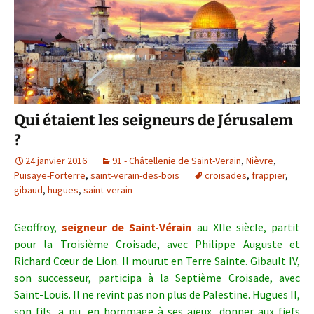
Qui étaient les seigneurs de Jérusalem
?
24 janvier 2016
91 - Châtellenie de Saint-Verain
,
Nièvre
,
Puisaye-Forterre
,
saint-verain-des-bois
croisades
,
frappier
,
gibaud
,
hugues
,
saint-verain
Geoffroy,
seigneur de Saint-Vérain
au XIIe siècle, partit
pour la Troisième Croisade, avec Philippe Auguste et
Richard Cœur de Lion. Il mourut en Terre Sainte. Gibault IV,
son successeur, participa à la Septième Croisade, avec
Saint-Louis. Il ne revint pas non plus de Palestine. Hugues II,
son fils, a pu, en hommage à ses aïeux, donner aux fiefs