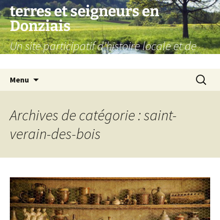
Aller
terres et seigneurs en
au
Donziais
contenu
Un site participatif d'histoire locale et de
généalogie
Recherc
Menu
Archives de catégorie : saint-
verain-des-bois