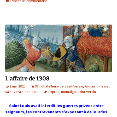
Laisser un commentaire
e
t
b
t
o
e
o
r
k
L’affaire de 1308
2 mai 2025
91 - Châtellenie de Saint-Verain
,
Arquian
,
Nièvre
,
saint-verain-des-bois
arquian
,
montaigu
,
saint-verain
Saint Louis avait interdit les guerres privées entre
seigneurs, les contrevenants s’exposant à de lourdes