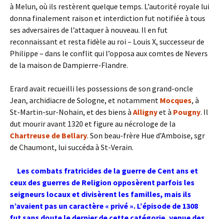
à Melun, où ils restèrent quelque temps. L’autorité royale lui
donna finalement raison et interdiction fut notifiée à tous
ses adversaires de l’attaquer à nouveau. Il en fut
reconnaissant et resta fidèle au roi – Louis X, successeur de
Philippe – dans le conflit qui l’opposa aux comtes de Nevers
de la maison de Dampierre-Flandre.
Erard avait recueilli les possessions de son grand-oncle
Jean, archidiacre de Sologne, et notamment
Mocques
, à
St-Martin-sur-Nohain, et des biens à
Alligny
et à
Pougny
. Il
dut mourir avant 1320 et figure au nécrologe de la
Chartreuse de Bellary
. Son beau-frère Hue d’Amboise, sgr
de Chaumont, lui succéda à St-Verain.
Les combats fratricides de la guerre de Cent ans et
ceux des guerres de Religion opposèrent parfois les
seigneurs locaux et divisèrent les familles, mais ils
n’avaient pas un caractère « privé ». L’épisode de 1308
fut sans doute le dernier de cette catégorie, venue des