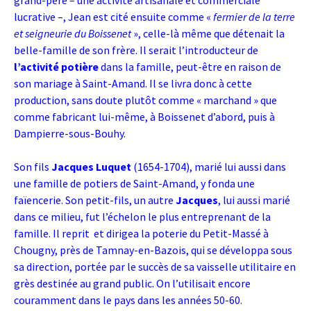
grand-père – une activité artisanale et commerciale
lucrative –, Jean est cité ensuite comme «
fermier de la terre
et seigneurie du Boissenet
», celle-là même que détenait la
belle-famille de son frère. Il serait l’introducteur de
l’activité potière
dans la famille, peut-être en raison de
son mariage à Saint-Amand. Il se livra donc à cette
production, sans doute plutôt comme « marchand » que
comme fabricant lui-même, à Boissenet d’abord, puis à
Dampierre-sous-Bouhy.
Son fils
Jacques Luquet
(1654-1704), marié lui aussi dans
une famille de potiers de Saint-Amand, y fonda une
faïencerie. Son petit-fils, un autre
Jacques
, lui aussi marié
dans ce milieu, fut l’échelon le plus entreprenant de la
famille. Il reprit et dirigea la poterie du Petit-Massé à
Chougny, près de Tamnay-en-Bazois, qui se développa sous
sa direction, portée par le succès de sa vaisselle utilitaire en
grès destinée au grand public. On l’utilisait encore
couramment dans le pays dans les années 50-60.