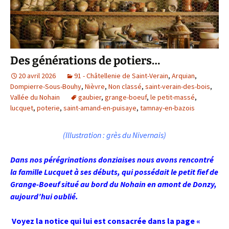
Des générations de potiers…
20 avril 2026
91 - Châtellenie de Saint-Verain
,
Arquian
,
Dompierre-Sous-Bouhy
,
Nièvre
,
Non classé
,
saint-verain-des-bois
,
Vallée du Nohain
gaubier
,
grange-boeuf
,
le petit-massé
,
lucquet
,
poterie
,
saint-amand-en-puisaye
,
tamnay-en-bazois
(Illustration : grès du Nivernais)
Dans nos pérégrinations donziaises nous avons rencontré
la famille Lucquet à ses débuts, qui possédait le petit fief de
Grange-Boeuf situé au bord du Nohain en amont de Donzy,
aujourd’hui oublié.
Voyez la notice qui lui est consacrée dans la page «