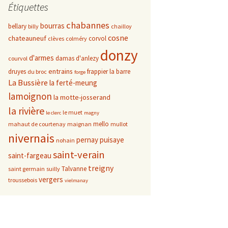
Étiquettes
chabannes
bourras
bellary
billy
chailloy
cosne
chateauneuf
corvol
clèves
colméry
donzy
d'armes
damas d'anlezy
courvol
entrains
druyes
frappier
la barre
du broc
forge
La Bussière
la ferté-meung
lamoignon
la motte-josserand
la rivière
le muet
le clerc
magny
mello
mahaut de courtenay
maignan
mullot
nivernais
pernay
puisaye
nohain
saint-verain
saint-fargeau
treigny
Talvanne
saint germain
suilly
vergers
troussebois
vielmanay