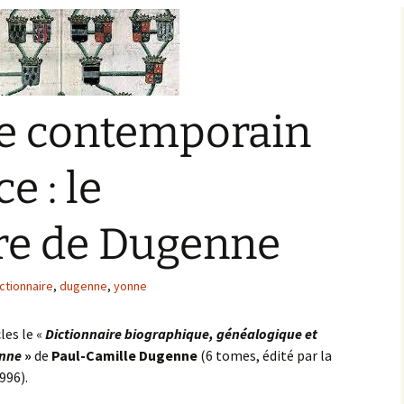
Bargis
Baronnie de Saint-Verain
Châtellenie de Saint
Verain
Comté d’Auxerre
Seigneuries voisine
e contemporain
Comté de Gien
Donziais
Seigneurie de Courtenay
e : le
Comté de Sancerre
ire de Dugenne
ctionnaire
,
dugenne
,
yonne
les le «
Dictionnaire biographique, généalogique et
onne
»
de
Paul-Camille Dugenne
(6 tomes, édité par la
996).