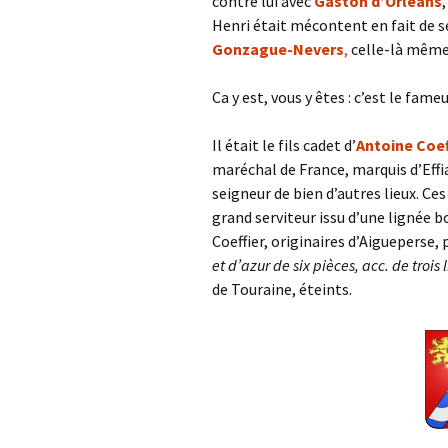
contre lui avec
Gaston d’Orléans
Henri était mécontent en fait de s
Gonzague-Nevers
,
celle-là même 
Ca y est, vous y êtes : c’est le fame
Il était le fils cadet d’
Antoine Coef
maréchal de France, marquis d’Effi
seigneur de bien d’autres lieux. Ces
grand serviteur issu d’une lignée 
Coeffier, originaires d’Aigueperse,
et d’azur de six pièces, acc. de trois 
de Touraine, éteints.