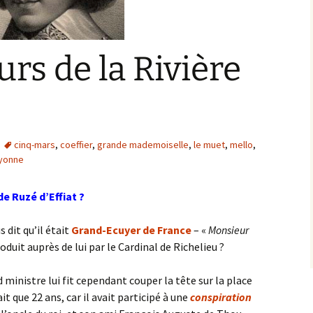
urs de la Rivière
cinq-mars
,
coeffier
,
grande mademoiselle
,
le muet
,
mello
,
yonne
e Ruzé d’Effiat ?
s dit qu’il était
Grand-Ecuyer de France
– «
Monsieur
troduit auprès de lui par le Cardinal de Richelieu ?
ministre lui fit cependant couper la tête sur la place
it que 22 ans, car il avait participé à une
conspiration