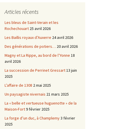
Châtellenie d’Etais
Articles récents
Châtellenie de Chatel-
-
Censoir
Châtellenies de Corvol et
Les bleus de Saint-Verain et les
Billy
Rochechouart
25 avril 2026
s du
Les Baillis royaux d’Auxerre
24 avril 2026
Des générations de potiers…
20 avril 2026
Magny et La Rippe, au bord de l’Yonne
18
avril 2026
La succession de Perrinet Gressart
13 juin
2025
L’affaire de 1308
2 mai 2025
Un paysagiste nivernais
21 mars 2025
La « belle et vertueuse huguenotte » de la
Maison-Fort
9 février 2025
La forge d’un duc, à Champlemy
3 février
2025