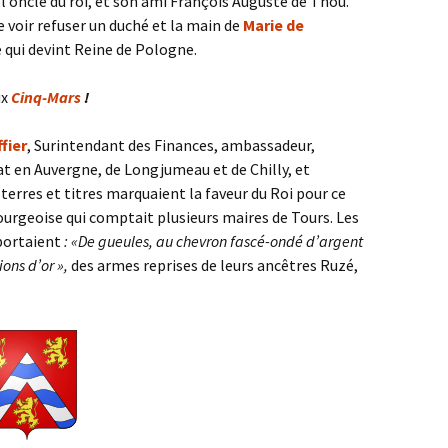
, l’oncle du roi, et son ami François Auguste de Thou.
e voir refuser un duché et la main de
Marie de
qui devint Reine de Pologne.
ux
Cinq-Mars
!
fier
, Surintendant des Finances, ambassadeur,
at en Auvergne, de Longjumeau et de Chilly, et
 terres et titres marquaient la faveur du Roi pour ce
bourgeoise qui comptait plusieurs maires de Tours. Les
 portaient
: «
De gueules, au chevron fascé-ondé d’argent
lions d’or »,
des armes reprises de leurs ancêtres Ruzé,