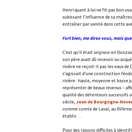
Henri quant à lui ne fit pas bon usa
subissant l’influence de sa maître
entraîner par vanité dans cette ave
Fort bien, me direz-vous, mais que 
C’est qu’il était
seigneur
en Donziais
son père avait dû recevoir ou acquér
rivière ne reçoit-il pas les eaux de
s’agissait d’une construction féod
rivière : haute, moyenne et basse jus
représenter de beaux revenus – affe
qualité des détenteurs successifs av
siècle,
Jean de Bourgogne-Neve
comme comte de Laval, au XVIème. 
établir…
Pour des raisons difficiles à ident