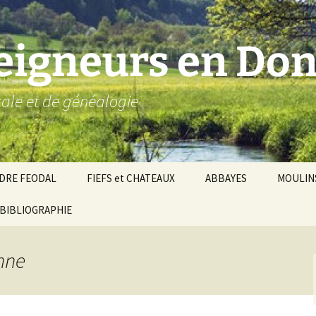
seigneurs en Don
ocale et de généalogie
DRE FEODAL
FIEFS et CHATEAUX
ABBAYES
MOULIN
ronnie de Donzy
BIBLIOGRAPHIE
Par ordre alphabétique…
Saint-Aignan-sur-Cher
êché d’Auxerre
Par châtellenies…
Le Perche-Gouët
Châtellenies d’origi
onne
mté-duché de Nevers
Châtellenies adjoin
nds fiefs voisins
Baronnie de Toucy
Châtellenie de
(Saint-Fargeau, Puisaye)
Châteauneuf-Val-d