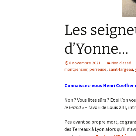
Les seigne
d’Yonne…
8 novembre 2021
Non classé
montpensier
,
perreuse
,
saint-fargeau
,
Connaissez-vous Henri Coeffier d
Non ? Vous êtes sûrs ? Et si l’on vou
le Grand
» – favori de Louis XIII, in
Peu avant sa propre mort, ce grand 
des Terreaux à Lyon alors qu’il n’ava