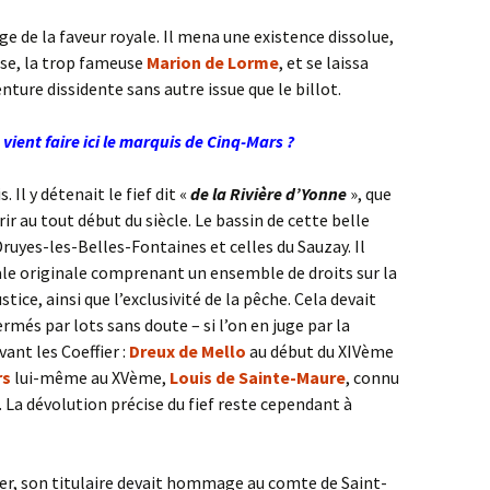
ge de la faveur royale. Il mena une existence dissolue,
sse, la trop fameuse
Marion de Lorme
, et se laissa
nture dissidente sans autre issue que le billot.
vient faire ici le marquis de Cinq-Mars ?
. Il y détenait le fief dit «
de la Rivière d’Yonne
», que
ir au tout début du siècle. Le bassin de cette belle
 Druyes-les-Belles-Fontaines et celles du Sauzay. Il
ale originale comprenant un ensemble de droits sur la
tice, ainsi que l’exclusivité de la pêche. Cela devait
rmés par lots sans doute – si l’on en juge par la
ant les Coeffier :
Dreux de Mello
au début du XIVème
rs
lui-même au XVème,
Louis de Sainte-Maure
, connu
La dévolution précise du fief reste cependant à
ifier, son titulaire devait hommage au comte de Saint-