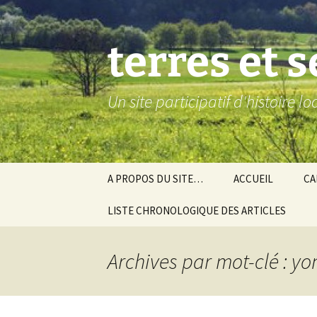
Aller
au
contenu
terres et 
Un site participatif d'histoire l
A PROPOS DU SITE…
ACCUEIL
CA
LISTE CHRONOLOGIQUE DES ARTICLES
Ba
Ev
Archives par mot-clé : y
Co
Gra