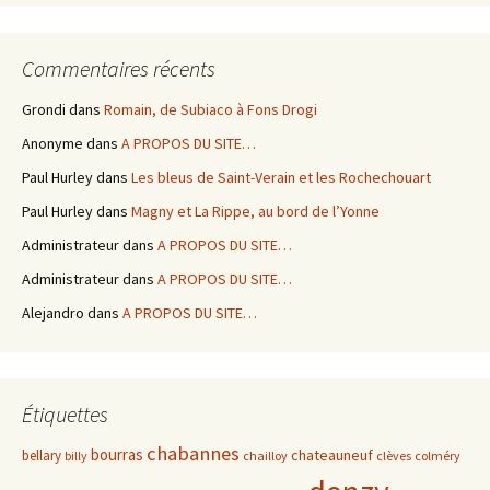
Commentaires récents
Grondi
dans
Romain, de Subiaco à Fons Drogi
Anonyme
dans
A PROPOS DU SITE…
Paul Hurley
dans
Les bleus de Saint-Verain et les Rochechouart
Paul Hurley
dans
Magny et La Rippe, au bord de l’Yonne
Administrateur
dans
A PROPOS DU SITE…
Administrateur
dans
A PROPOS DU SITE…
Alejandro
dans
A PROPOS DU SITE…
Étiquettes
chabannes
bourras
chateauneuf
bellary
billy
chailloy
clèves
colméry