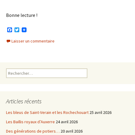
Bonne lecture !
F
T
a
w
c
i
Laisser un commentaire
e
t
b
t
o
e
o
r
k
Rechercher :
Articles récents
Les bleus de Saint-Verain et les Rochechouart
25 avril 2026
Les Baillis royaux d’Auxerre
24 avril 2026
Des générations de potiers…
20 avril 2026