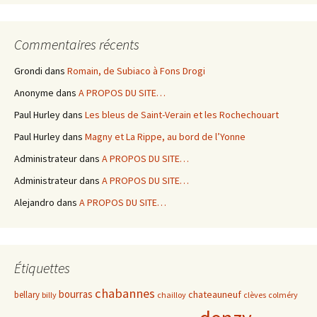
Commentaires récents
Grondi
dans
Romain, de Subiaco à Fons Drogi
Anonyme
dans
A PROPOS DU SITE…
Paul Hurley
dans
Les bleus de Saint-Verain et les Rochechouart
Paul Hurley
dans
Magny et La Rippe, au bord de l’Yonne
Administrateur
dans
A PROPOS DU SITE…
Administrateur
dans
A PROPOS DU SITE…
Alejandro
dans
A PROPOS DU SITE…
Étiquettes
chabannes
bourras
chateauneuf
bellary
billy
chailloy
clèves
colméry