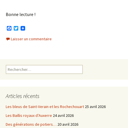
Bonne lecture !
F
T
a
w
c
i
Laisser un commentaire
e
t
b
t
o
e
o
r
k
Rechercher :
Articles récents
Les bleus de Saint-Verain et les Rochechouart
25 avril 2026
Les Baillis royaux d’Auxerre
24 avril 2026
Des générations de potiers…
20 avril 2026