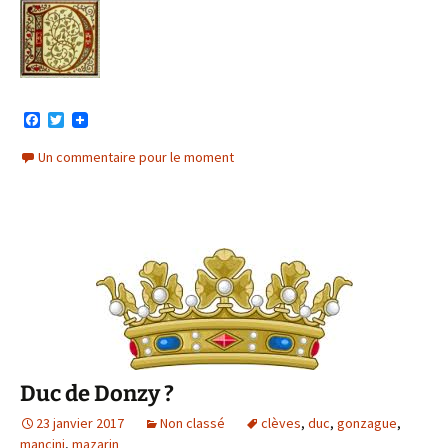
F
T
a
w
c
i
Un commentaire pour le moment
e
t
b
t
o
e
o
r
k
Duc de Donzy ?
23 janvier 2017
Non classé
clèves
,
duc
,
gonzague
,
mancini
,
mazarin