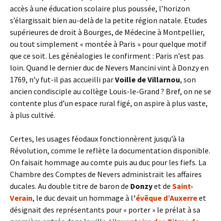
accès à une éducation scolaire plus poussée, l’horizon
s’élargissait bien au-delà de la petite région natale. Etudes
supérieures de droit à Bourges, de Médecine à Montpellier,
ou tout simplement « montée à Paris » pour quelque motif
que ce soit. Les généalogies le confirment : Paris n’est pas
loin. Quand le dernier duc de Nevers Mancini vint à Donzy en
1769, n’y fut-il pas accueilli par
Voille de Villarnou
, son
ancien condisciple au collège Louis-le-Grand ? Bref, on ne se
contente plus d’un espace rural figé, on aspire à plus vaste,
à plus cultivé.
Certes, les usages féodaux fonctionnèrent jusqu’à la
Révolution, comme le reflète la documentation disponible.
On faisait hommage au comte puis au duc pour les fiefs. La
Chambre des Comptes de Nevers administrait les affaires
ducales. Au double titre de baron de
Donzy
et de
Saint-
Verain
, le duc devait un hommage à l
’
évêque d’Auxerre
et
désignait des représentants pour « porter » le prélat à sa