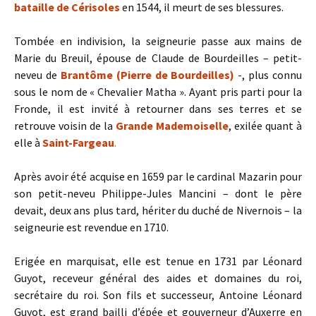
bataille de Cérisoles
en 1544, il meurt de ses blessures.
Tombée en indivision, la seigneurie passe aux mains de
Marie du Breuil, épouse de Claude de Bourdeilles – petit-
neveu de
Brantôme (Pierre de Bourdeilles)
-, plus connu
sous le nom de « Chevalier Matha ». Ayant pris parti pour la
Fronde, il est invité à retourner dans ses terres et se
retrouve voisin de la
Grande Mademoiselle
, exilée quant à
elle à
Saint-Fargeau
.
Après avoir été acquise en 1659 par le cardinal Mazarin pour
son petit-neveu Philippe-Jules Mancini – dont le père
devait, deux ans plus tard, hériter du duché de Nivernois – la
seigneurie est revendue en 1710.
Erigée en marquisat, elle est tenue en 1731 par Léonard
Guyot, receveur général des aides et domaines du roi,
secrétaire du roi. Son fils et successeur, Antoine Léonard
Guyot, est grand bailli d’épée et gouverneur d’Auxerre en