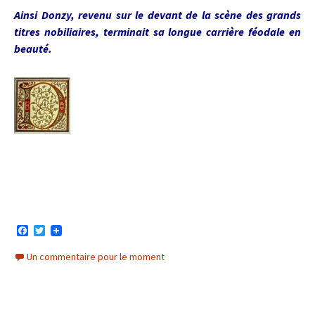
Ainsi Donzy, revenu sur le devant de la scène des grands
titres nobiliaires, terminait sa longue carrière féodale en
beauté.
F
T
a
w
c
i
Un commentaire pour le moment
e
t
b
t
o
e
o
r
k