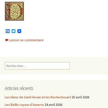
F
T
a
w
c
i
Laisser un commentaire
e
t
b
t
o
e
o
r
k
Rechercher :
Articles récents
Les bleus de Saint-Verain et les Rochechouart
25 avril 2026
Les Baillis royaux d’Auxerre
24 avril 2026