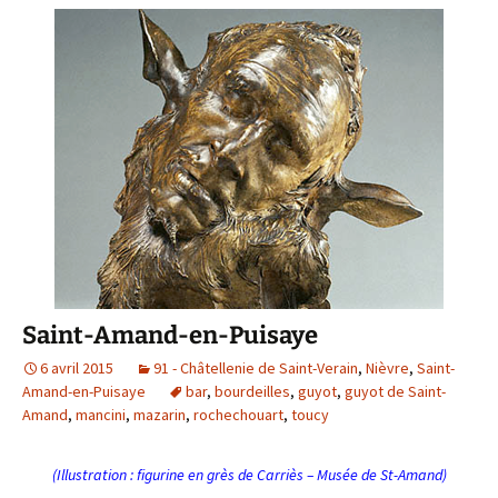
Saint-Amand-en-Puisaye
6 avril 2015
91 - Châtellenie de Saint-Verain
,
Nièvre
,
Saint-
Amand-en-Puisaye
bar
,
bourdeilles
,
guyot
,
guyot de Saint-
Amand
,
mancini
,
mazarin
,
rochechouart
,
toucy
(Illustration : figurine en grès de Carriès – Musée de St-Amand)