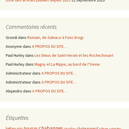
Liste des articles publiés depuis 2015
12 septembre 2023
Commentaires récents
Grondi
dans
Romain, de Subiaco à Fons Drogi
Anonyme
dans
A PROPOS DU SITE…
Paul Hurley
dans
Les bleus de Saint-Verain et les Rochechouart
Paul Hurley
dans
Magny et La Rippe, au bord de l’Yonne
Administrateur
dans
A PROPOS DU SITE…
Administrateur
dans
A PROPOS DU SITE…
Alejandro
dans
A PROPOS DU SITE…
Étiquettes
chabannes
bourras
chateauneuf
bellary
billy
chailloy
clèves
colméry