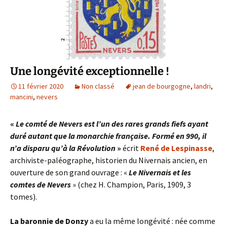
Une longévité exceptionnelle !
11 février 2020
Non classé
jean de bourgogne
,
landri
,
mancini
,
nevers
«
Le comté de Nevers est l’un des rares grands fiefs ayant
duré autant que la monarchie française. Formé en 990, il
n’a disparu qu’à la Révolution
»
écrit
René de Lespinasse
,
archiviste-paléographe, historien du Nivernais ancien, en
ouverture de son grand ouvrage : «
Le Nivernais et les
comtes de Nevers
» (chez H. Champion, Paris, 1909, 3
tomes).
La baronnie de Donzy
a eu la même longévité : née comme