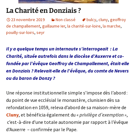
La Charité en Donziais ?
23 novembre 2019
Non classé
bulcy
,
cluny
,
geoffroy
de champallement
,
guillaume Ier
,
la charité-sur-loire
,
la marche
,
pouilly-sur-loirs
,
seyr
Il y a quelque temps un internaute s’interrogeait : La
Charité, située autrefois dans le diocèse d’Auxerre et co-
fondée par l’évêque Geoffroy de Champallement, était-elle
en Donziais ? Relevait-elle de l’évêque, du comte de Nevers
ou du baron de Donzy ?
Une réponse institutionnelle simple s’impose dès l’abord :
du point de vue ecclésial le monastère, clunisien dès sa
refondation en 1059, releva d’abord de sa maison-mère de
Cluny
, et bénéficia également du «
privilège d’exemption »
,
c’est-à-dire d’une totale autonomie par rapport à l’évêque
d’Auxerre – confirmée par le Pape.