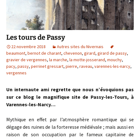
Les tours de Passy
22 novembre 2018
Autres sites du Nivernais
beaumont
,
bernot de charant
,
chevenon
,
girard
,
girard de passy
,
gravier de vergennes
,
la marche
,
la motte-josserand
,
mouchy
,
pacy
,
passy
,
perrinet gressart
,
pierre
,
raveau
,
varennes-les-narcy
,
vergennes
Un internaute ami regrette que nous n’évoquions pas
sur ce blog le magnifique site de Passy-les-Tours, à
Varennes-les-Narcy…
Mythique en effet par l’atmosphère romantique qui se
dégage des ruines de la forteresse médiévale ; mais aussi en
raison de son occupation par le fameux capitaine de