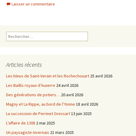
c
i
Laisser un commentaire
e
t
b
t
o
e
o
r
k
Rechercher :
Articles récents
Les bleus de Saint-Verain et les Rochechouart
25 avril 2026
Les Baillis royaux d’Auxerre
24 avril 2026
Des générations de potiers…
20 avril 2026
Magny et La Rippe, au bord de l’Yonne
18 avril 2026
La succession de Perrinet Gressart
13 juin 2025
L’affaire de 1308
2 mai 2025
Un paysagiste nivernais
21 mars 2025