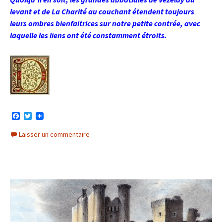
levant et de La Charité au couchant étendent toujours
leurs ombres bienfaitrices sur notre petite contrée, avec
laquelle les liens ont été constamment étroits.
F
T
a
w
c
i
Laisser un commentaire
e
t
b
t
o
e
o
r
k