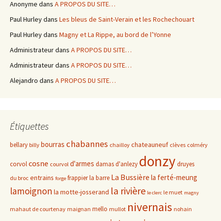
Anonyme
dans
A PROPOS DU SITE…
Paul Hurley
dans
Les bleus de Saint-Verain et les Rochechouart
Paul Hurley
dans
Magny et La Rippe, au bord de l’Yonne
Administrateur
dans
A PROPOS DU SITE…
Administrateur
dans
A PROPOS DU SITE…
Alejandro
dans
A PROPOS DU SITE…
Étiquettes
chabannes
bourras
chateauneuf
bellary
billy
chailloy
clèves
colméry
donzy
cosne
d'armes
corvol
damas d'anlezy
druyes
courvol
La Bussière
la ferté-meung
entrains
frappier
la barre
du broc
forge
la rivière
lamoignon
la motte-josserand
le muet
le clerc
magny
nivernais
mello
mahaut de courtenay
maignan
mullot
nohain