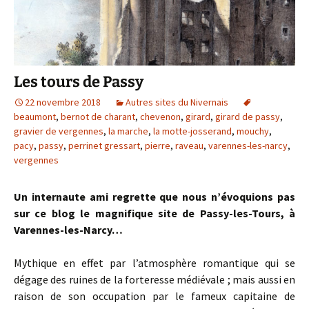
Les tours de Passy
22 novembre 2018
Autres sites du Nivernais
beaumont
,
bernot de charant
,
chevenon
,
girard
,
girard de passy
,
gravier de vergennes
,
la marche
,
la motte-josserand
,
mouchy
,
pacy
,
passy
,
perrinet gressart
,
pierre
,
raveau
,
varennes-les-narcy
,
vergennes
Un internaute ami regrette que nous n’évoquions pas
sur ce blog le magnifique site de Passy-les-Tours, à
Varennes-les-Narcy…
Mythique en effet par l’atmosphère romantique qui se
dégage des ruines de la forteresse médiévale ; mais aussi en
raison de son occupation par le fameux capitaine de