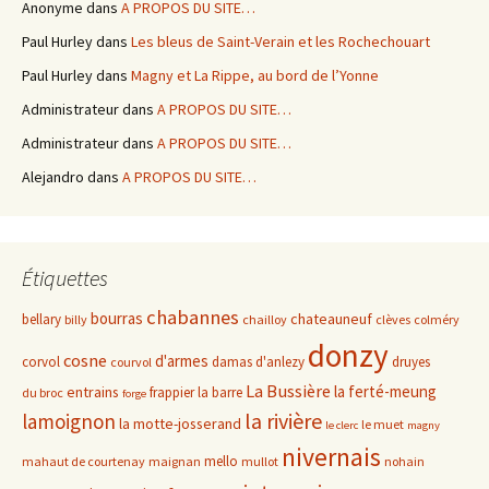
Anonyme
dans
A PROPOS DU SITE…
Paul Hurley
dans
Les bleus de Saint-Verain et les Rochechouart
Paul Hurley
dans
Magny et La Rippe, au bord de l’Yonne
Administrateur
dans
A PROPOS DU SITE…
Administrateur
dans
A PROPOS DU SITE…
Alejandro
dans
A PROPOS DU SITE…
Étiquettes
chabannes
bourras
chateauneuf
bellary
billy
chailloy
clèves
colméry
donzy
cosne
d'armes
corvol
damas d'anlezy
druyes
courvol
La Bussière
la ferté-meung
entrains
frappier
la barre
du broc
forge
la rivière
lamoignon
la motte-josserand
le muet
le clerc
magny
nivernais
mello
mahaut de courtenay
maignan
mullot
nohain