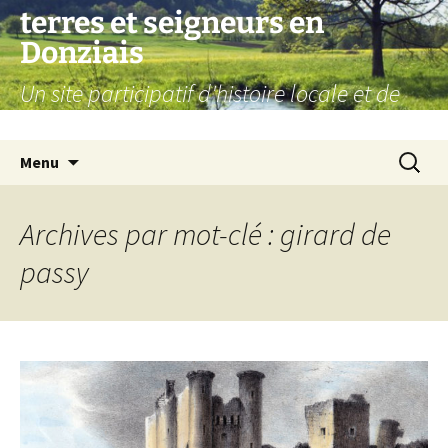
Aller
terres et seigneurs en
au
Donziais
contenu
Un site participatif d'histoire locale et de
généalogie
Recherc
Menu
Archives par mot-clé : girard de
passy