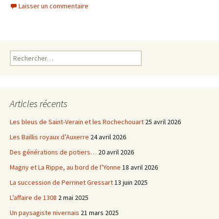
c
i
Laisser un commentaire
e
t
b
t
o
e
o
r
k
Rechercher :
Articles récents
Les bleus de Saint-Verain et les Rochechouart
25 avril 2026
Les Baillis royaux d’Auxerre
24 avril 2026
Des générations de potiers…
20 avril 2026
Magny et La Rippe, au bord de l’Yonne
18 avril 2026
La succession de Perrinet Gressart
13 juin 2025
L’affaire de 1308
2 mai 2025
Un paysagiste nivernais
21 mars 2025