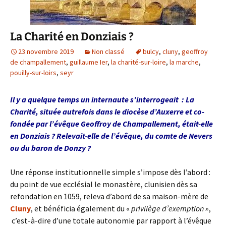
La Charité en Donziais ?
23 novembre 2019
Non classé
bulcy
,
cluny
,
geoffroy
de champallement
,
guillaume Ier
,
la charité-sur-loire
,
la marche
,
pouilly-sur-loirs
,
seyr
Il y a quelque temps un internaute s’interrogeait : La
Charité, située autrefois dans le diocèse d’Auxerre et co-
fondée par l’évêque Geoffroy de Champallement, était-elle
en Donziais ? Relevait-elle de l’évêque, du comte de Nevers
ou du baron de Donzy ?
Une réponse institutionnelle simple s’impose dès l’abord :
du point de vue ecclésial le monastère, clunisien dès sa
refondation en 1059, releva d’abord de sa maison-mère de
Cluny
, et bénéficia également du «
privilège d’exemption »
,
c’est-à-dire d’une totale autonomie par rapport à l’évêque