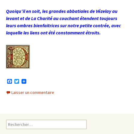
Quoiqu’il en soit, les grandes abbatiales de Vézelay au
levant et de La Charité au couchant étendent toujours
leurs ombres bienfaitrices sur notre petite contrée, avec
laquelle les liens ont été constamment étroits.
F
T
a
w
c
i
Laisser un commentaire
e
t
b
t
o
e
o
r
k
Rechercher :