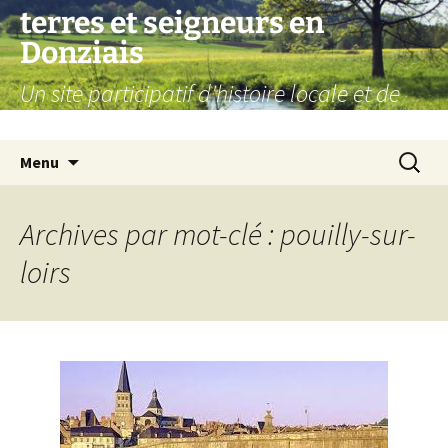
Aller
terres et seigneurs en
au
Donziais
contenu
Un site participatif d'histoire locale et de
généalogie
Recherc
Menu
Archives par mot-clé : pouilly-sur-
loirs