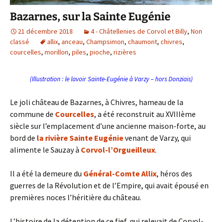
Bazarnes, sur la Sainte Eugénie
21 décembre 2018
4 - Châtellenies de Corvol et Billy
,
Non
classé
allix
,
anceau
,
Champsimon
,
chaumont
,
chivres
,
courcelles
,
morillon
,
piles
,
pioche
,
rizières
(Illustration : le lavoir Sainte-Eugénie à Varzy – hors Donziais)
Le joli château de Bazarnes, à Chivres, hameau de la
commune de
Courcelles
, a été reconstruit au XVIIIème
siècle sur l’emplacement d’une ancienne maison-forte, au
bord de
la rivière Sainte Eugénie
venant de Varzy, qui
alimente le Sauzay à
Corvol-l’Orgueilleux
.
Il a été la demeure du
Général-Comte Allix
, héros des
guerres de la Révolution et de l’Empire, qui avait épousé en
premières noces l’héritière du château.
L’histoire de la détention de ce fief, qui relevait de Corvol-