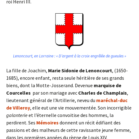
roi Henri III.
Lenoncourt, en Lorraine : « D’argent à la croix engrêlée de gueules »
La fille de Joachim,
Marie Sidonie de Lenoncourt
, (1650-
1685), encore enfant, resta seule héritière de ses grands
biens, dont la Motte-Josserand. Devenue
marquise de
Courcelles
par son mariage avec
Charles de Champlais
,
lieutenant général de l’Artillerie, neveu du
maréchal-duc
de Villeroy
, elle eut une vie mouvementée. Son incorrigible
galanterie
et l’éternelle convoitise des hommes, la
perdirent. Ses
Mémoires
donnent un récit édifiant des
passions et des malheurs de cette ravissante jeune femme,
dans les premières années du règne de Louis XIV.