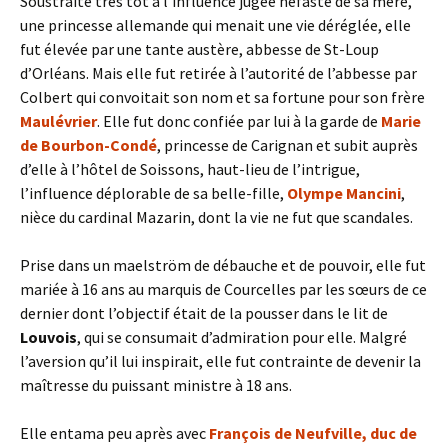
Soustraite très tôt à l’influence jugée néfaste de sa mère,
une princesse allemande qui menait une vie déréglée, elle
fut élevée par une tante austère, abbesse de St-Loup
d’Orléans. Mais elle fut retirée à l’autorité de l’abbesse par
Colbert qui convoitait son nom et sa fortune pour son frère
Maulévrier
. Elle fut donc confiée par lui à la garde de
Marie
de Bourbon-Condé
, princesse de Carignan et subit auprès
d’elle à l’hôtel de Soissons, haut-lieu de l’intrigue,
l’influence déplorable de sa belle-fille,
Olympe Mancini
,
nièce du cardinal Mazarin, dont la vie ne fut que scandales.
Prise dans un maelström de débauche et de pouvoir, elle fut
mariée à 16 ans au marquis de Courcelles par les sœurs de ce
dernier dont l’objectif était de la pousser dans le lit de
Louvois
, qui se consumait d’admiration pour elle. Malgré
l’aversion qu’il lui inspirait, elle fut contrainte de devenir la
maîtresse du puissant ministre à 18 ans.
Elle entama peu après avec
François de Neufville,
duc de