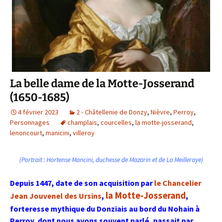
La belle dame de la Motte-Josserand
(1650-1685)
4 février 2023
2 - Châtellenie de Donzy
,
Nièvre
,
Perroy
,
Personnages
champlais
,
courcelles
,
la motte-josserand
,
lenoncourt
,
manicini
,
villeroy
(Portrait : Hortense Mancini, duchesse de Mazarin et de La Meilleraye)
Depuis 1447, date de son acquisition par
le Chancelier
la Motte-Josserand
Jean Jouvenel des Ursins
,
,
forteresse mythique du Donziais au bord du Nohain à
Perroy, dont nous avons souvent parlé, passait par