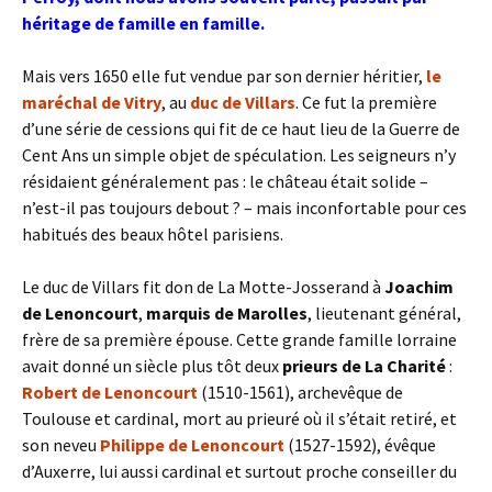
héritage de famille en famille.
Mais vers 1650 elle fut vendue par son dernier héritier,
le
maréchal de Vitry
, au
duc de Villars
. Ce fut la première
d’une série de cessions qui fit de ce haut lieu de la Guerre de
Cent Ans un simple objet de spéculation. Les seigneurs n’y
résidaient généralement pas : le château était solide –
n’est-il pas toujours debout ? – mais inconfortable pour ces
habitués des beaux hôtel parisiens.
Le duc de Villars fit don de La Motte-Josserand à
Joachim
de Lenoncourt
,
marquis de M
arolles
, lieutenant général,
frère de sa première épouse. Cette grande famille lorraine
avait donné un siècle plus tôt deux
prieu
rs de La Charité
:
Robert de Lenoncourt
(1510-1561), archevêque de
Toulouse et cardinal, mort au prieuré où il s’était retiré, et
son neveu
Philippe de Lenoncourt
(1527-1592), évêque
d’Auxerre, lui aussi cardinal et surtout proche conseiller du