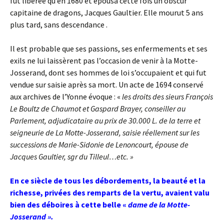
fut libérée qu’en 1680 et épousa cette fois un obscur
capitaine de dragons, Jacques Gaultier. Elle mourut 5 ans
plus tard, sans descendance .
Il est probable que ses passions, ses enfermements et ses
exils ne lui laissèrent pas l’occasion de venir à la Motte-
Josserand, dont ses hommes de loi s’occupaient et qui fut
vendue sur saisie après sa mort. Un acte de 1694 conservé
aux archives de l’Yonne évoque : «
les droits des sieurs François
Le Boultz de Chaumot et Gaspard Brayer, conseiller au
Parlement, adjudicataire au prix de 30.000 L. de la terre et
seigneurie de La Motte-Josserand, saisie réellement sur les
successions de Marie-Sidonie de Lenoncourt, épouse de
Jacques Gaultier, sgr du Tilleul…etc. »
En ce siècle de tous les débordements, la beauté et la
richesse, privées des remparts de la vertu, avaient valu
bien des déboires à cette belle «
dame de la Motte-
Josserand ».