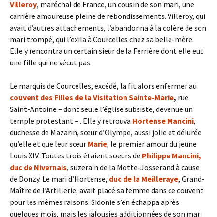
Villeroy
, maréchal de France, un cousin de son mari, une
carrière amoureuse pleine de rebondissements. Villeroy, qui
avait d’autres attachements, l’abandonna à la colère de son
mari trompé, qui l’exila à Courcelles chez sa belle-mère.
Elle y rencontra un certain sieur de la Ferrière dont elle eut
une fille qui ne vécut pas.
Le marquis de Courcelles, excédé, la fit alors enfermer au
couvent des Filles de la Visitation Sainte-Marie
,
rue
Saint-Antoine – dont seule l’église subsiste, devenue un
temple protestant – . Elle y retrouva
Hortense Mancini
,
duchesse de Mazarin, sœur d’Olympe, aussi jolie et délurée
qu’elle et que leur sœur
Marie
, le premier amour du jeune
Louis XIV. Toutes trois étaient soeurs de
Philippe Mancini,
duc de Nivernais
, suzerain de la Motte-Josserand à cause
de Donzy. Le mari d’Hortense,
duc de la Meilleraye
, Grand-
Maître de l’Artillerie, avait placé sa femme dans ce couvent
pour les mêmes raisons. Sidonie s’en échappa après
quelques mois, mais les jalousies additionnées de son mari