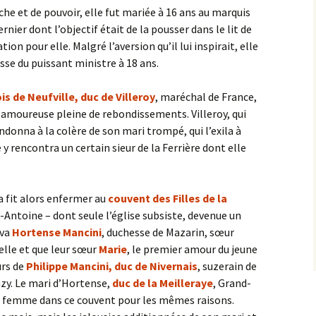
e et de pouvoir, elle fut mariée à 16 ans au marquis
rnier dont l’objectif était de la pousser dans le lit de
ion pour elle. Malgré l’aversion qu’il lui inspirait, elle
sse du puissant ministre à 18 ans.
is de Neufville,
duc de Villeroy
, maréchal de France,
e amoureuse pleine de rebondissements. Villeroy, qui
donna à la colère de son mari trompé, qui l’exila à
 y rencontra un certain sieur de la Ferrière dont elle
a fit alors enfermer au
couvent des Filles de la
-Antoine – dont seule l’église subsiste, devenue un
uva
Hortense Mancini
, duchesse de Mazarin, sœur
’elle et que leur sœur
Marie
, le premier amour du jeune
urs de
Philippe Mancini, duc de Nivernais
, suzerain de
zy. Le mari d’Hortense,
duc de la Meilleraye
, Grand-
é sa femme dans ce couvent pour les mêmes raisons.