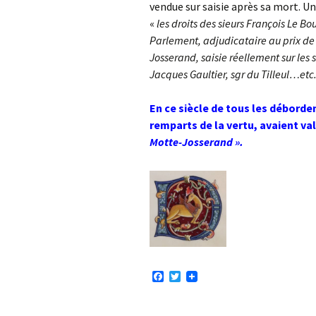
vendue sur saisie après sa mort. Un
«
les droits des sieurs François Le B
Parlement, adjudicataire au prix de 
Josserand, saisie réellement sur les
Jacques Gaultier, sgr du Tilleul…etc.
En ce siècle de tous les déborde
remparts de la vertu, avaient val
Motte-Josserand ».
F
T
a
w
c
i
e
t