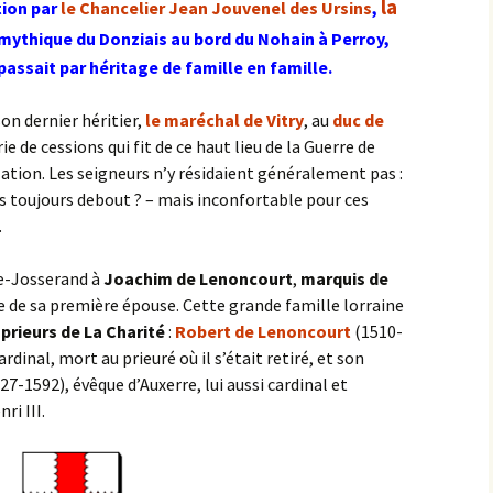
la
tion par
le Chancelier Jean Jouvenel des Ursins
,
 mythique du Donziais au bord du Nohain à Perroy,
assait par héritage de famille en famille.
son dernier héritier,
le maréchal de Vitry
, au
duc de
ie de cessions qui fit de ce haut lieu de la Guerre de
ation. Les seigneurs n’y résidaient généralement pas :
pas toujours debout ? – mais inconfortable pour ces
.
te-Josserand à
Joachim de Lenoncourt
,
marquis de
re de sa première épouse. Cette grande famille lorraine
x
prieu
rs de La Charité
:
Robert de Lenoncourt
(1510-
dinal, mort au prieuré où il s’était retiré, et son
27-1592), évêque d’Auxerre, lui aussi cardinal et
ri III.