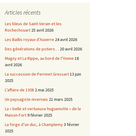
Châtellenie d’Etais
Articles récents
Châtellenie de Chatel-
-
Censoir
Châtellenies de Corvol et
Les bleus de Saint-Verain et les
Billy
Rochechouart
25 avril 2026
s du
Les Baillis royaux d’Auxerre
24 avril 2026
Des générations de potiers…
20 avril 2026
Magny et La Rippe, au bord de l’Yonne
18
avril 2026
La succession de Perrinet Gressart
13 juin
2025
L’affaire de 1308
2 mai 2025
Un paysagiste nivernais
21 mars 2025
La « belle et vertueuse huguenotte » de la
Maison-Fort
9 février 2025
La forge d’un duc, à Champlemy
3 février
2025