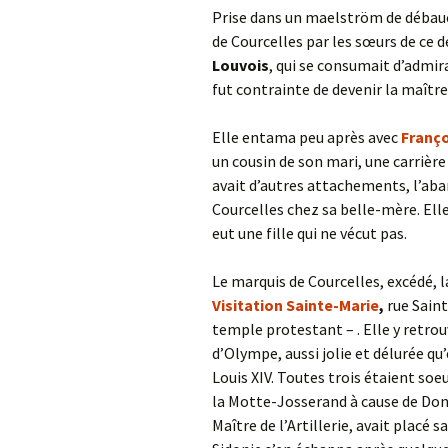
Prise dans un maelström de débauch
de Courcelles par les sœurs de ce de
Louvois
, qui se consumait d’admirat
fut contrainte de devenir la maître
Elle entama peu après avec
Franço
un cousin de son mari, une carrièr
avait d’autres attachements, l’aban
Courcelles chez sa belle-mère. Elle
eut une fille qui ne vécut pas.
Le marquis de Courcelles, excédé, l
Visitation Sainte-Marie
,
rue Saint
temple protestant – . Elle y retro
d’Olympe, aussi jolie et délurée qu
Louis XIV. Toutes trois étaient soe
la Motte-Josserand à cause de Don
Maître de l’Artillerie, avait plac