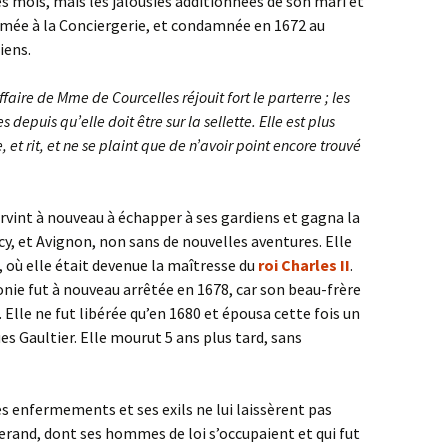
s mois, mais les jalousies additionnées de son mari et
ermée à la Conciergerie, et condamnée en 1672 au
iens.
ffaire de Mme de Courcelles réjouit fort le parterre ; les
 depuis qu’elle doit être sur la sellette. Elle est plus
 et rit, et ne se plaint que de n’avoir point encore trouvé
arvint à nouveau à échapper à ses gardiens et gagna la
, et Avignon, non sans de nouvelles aventures. Elle
, où elle était devenue la maîtresse du
roi Charles II
.
onie fut à nouveau arrêtée en 1678, car son beau-frère
. Elle ne fut libérée qu’en 1680 et épousa cette fois un
s Gaultier. Elle mourut 5 ans plus tard, sans
es enfermements et ses exils ne lui laissèrent pas
serand, dont ses hommes de loi s’occupaient et qui fut