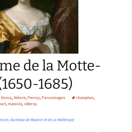
Bargis
Baronnie de Saint-Verain
Châtellenie de Saint
Verain
Comté d’Auxerre
Seigneuries voisine
Comté de Gien
Donziais
Seigneurie de Courtenay
ame de la Motte-
Comté de Sancerre
(1650-1685)
e Donzy
,
Nièvre
,
Perroy
,
Personnages
champlais
,
ourt
,
manicini
,
villeroy
ancini, duchesse de Mazarin et de La Meilleraye)