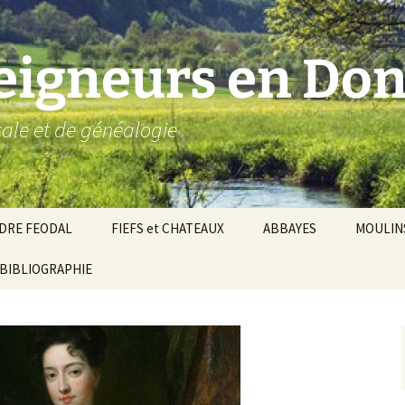
seigneurs en Don
ocale et de généalogie
DRE FEODAL
FIEFS et CHATEAUX
ABBAYES
MOULIN
ronnie de Donzy
BIBLIOGRAPHIE
Par ordre alphabétique…
Saint-Aignan-sur-Cher
êché d’Auxerre
Par châtellenies…
Le Perche-Gouët
Châtellenies d’origi
mté-duché de Nevers
Châtellenies adjoin
nds fiefs voisins
Baronnie de Toucy
Châtellenie de
(Saint-Fargeau, Puisaye)
Châteauneuf-Val-d