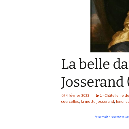
La belle d
Josserand 
4 février 2023
2 - Châtellenie d
courcelles
,
la motte-josserand
,
lenonc
(Portrait : Hortense M