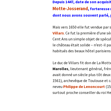
Depuis 1447, date de son acquisi
Motte-Josserand
, forteresse
dont nous avons souvent parlé, p
Mais vers 1650 elle fut vendue par 
Villars
. Ce fut la première d’une sér
Cent Ans un simple objet de spécul
le château était solide – n’est-il 
habitués des beaux hôtel parisiens
Le duc de Villars fit don de La Mot
M
arolles
, lieutenant général, frè
avait donné un siècle plus tôt deu
1561), archevêque de Toulouse et car
neveu
Philippe de Lenoncourt
(15
surtout proche conseiller du roi Hen