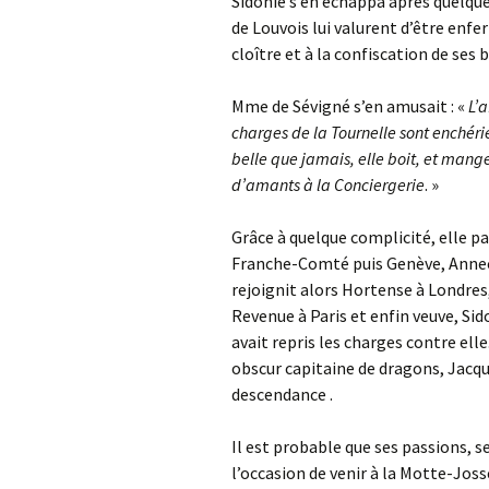
Sidonie s’en échappa après quelque
de Louvois lui valurent d’être enf
cloître et à la confiscation de ses b
Mme de Sévigné s’en amusait : «
L’a
charges de la Tournelle sont enchéries
belle que jamais, elle boit, et mange,
d’amants à la Conciergerie
. »
Grâce à quelque complicité, elle p
Franche-Comté puis Genève, Annecy
rejoignit alors Hortense à Londres
Revenue à Paris et enfin veuve, Sid
avait repris les charges contre elle
obscur capitaine de dragons, Jacque
descendance .
Il est probable que ses passions, s
l’occasion de venir à la Motte-Jos