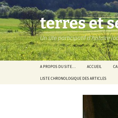
Aller
au
contenu
terres et 
Un site participatif d'histoire l
A PROPOS DU SITE…
ACCUEIL
CA
LISTE CHRONOLOGIQUE DES ARTICLES
Ba
Ev
Co
Gra