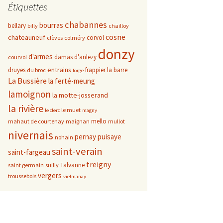
Étiquettes
chabannes
bourras
bellary
billy
chailloy
cosne
chateauneuf
corvol
clèves
colméry
donzy
d'armes
damas d'anlezy
courvol
entrains
druyes
frappier
la barre
du broc
forge
La Bussière
la ferté-meung
lamoignon
la motte-josserand
la rivière
le muet
le clerc
magny
mello
mahaut de courtenay
maignan
mullot
nivernais
pernay
puisaye
nohain
saint-verain
saint-fargeau
treigny
Talvanne
saint germain
suilly
vergers
troussebois
vielmanay