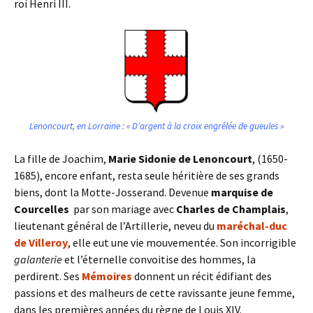
roi Henri III.
Lenoncourt, en Lorraine : « D’argent à la croix engrêlée de gueules »
La fille de Joachim,
Marie Sidonie de Lenoncourt
, (1650-
1685), encore enfant, resta seule héritière de ses grands
biens, dont la Motte-Josserand. Devenue
marquise de
Courcelles
par son mariage avec
Charles de Champlais
,
lieutenant général de l’Artillerie, neveu du
maréchal-duc
de Villeroy
, elle eut une vie mouvementée. Son incorrigible
galanterie
et l’éternelle convoitise des hommes, la
perdirent. Ses
Mémoires
donnent un récit édifiant des
passions et des malheurs de cette ravissante jeune femme,
dans les premières années du règne de Louis XIV.