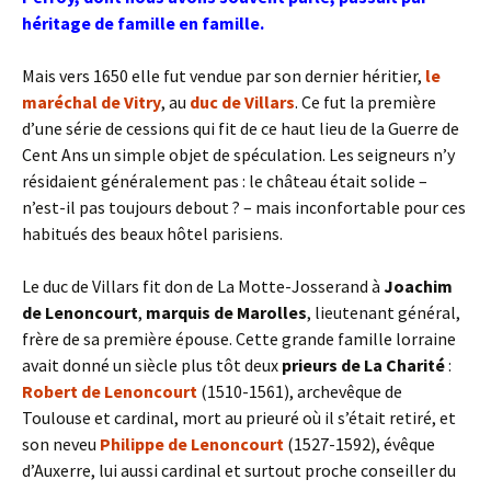
héritage de famille en famille.
Mais vers 1650 elle fut vendue par son dernier héritier,
le
maréchal de Vitry
, au
duc de Villars
. Ce fut la première
d’une série de cessions qui fit de ce haut lieu de la Guerre de
Cent Ans un simple objet de spéculation. Les seigneurs n’y
résidaient généralement pas : le château était solide –
n’est-il pas toujours debout ? – mais inconfortable pour ces
habitués des beaux hôtel parisiens.
Le duc de Villars fit don de La Motte-Josserand à
Joachim
de Lenoncourt
,
marquis de M
arolles
, lieutenant général,
frère de sa première épouse. Cette grande famille lorraine
avait donné un siècle plus tôt deux
prieu
rs de La Charité
:
Robert de Lenoncourt
(1510-1561), archevêque de
Toulouse et cardinal, mort au prieuré où il s’était retiré, et
son neveu
Philippe de Lenoncourt
(1527-1592), évêque
d’Auxerre, lui aussi cardinal et surtout proche conseiller du