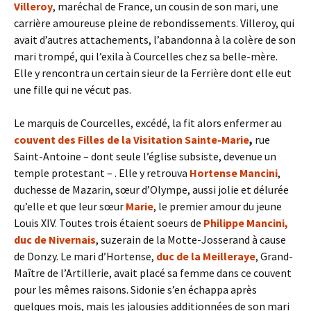
Villeroy
, maréchal de France, un cousin de son mari, une
carrière amoureuse pleine de rebondissements. Villeroy, qui
avait d’autres attachements, l’abandonna à la colère de son
mari trompé, qui l’exila à Courcelles chez sa belle-mère.
Elle y rencontra un certain sieur de la Ferrière dont elle eut
une fille qui ne vécut pas.
Le marquis de Courcelles, excédé, la fit alors enfermer au
couvent des Filles de la Visitation Sainte-Marie
,
rue
Saint-Antoine – dont seule l’église subsiste, devenue un
temple protestant – . Elle y retrouva
Hortense Mancini
,
duchesse de Mazarin, sœur d’Olympe, aussi jolie et délurée
qu’elle et que leur sœur
Marie
, le premier amour du jeune
Louis XIV. Toutes trois étaient soeurs de
Philippe Mancini,
duc de Nivernais
, suzerain de la Motte-Josserand à cause
de Donzy. Le mari d’Hortense,
duc de la Meilleraye
, Grand-
Maître de l’Artillerie, avait placé sa femme dans ce couvent
pour les mêmes raisons. Sidonie s’en échappa après
quelques mois, mais les jalousies additionnées de son mari