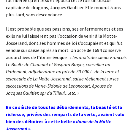
fut libérée qu’en 1680 et épousa cette fois un obscur
capitaine de dragons, Jacques Gaultier. Elle mourut 5 ans
plus tard, sans descendance .
Il est probable que ses passions, ses enfermements et ses
exils ne lui laissèrent pas l’occasion de venir à la Motte-
Josserand, dont ses hommes de loi s’occupaient et qui fut
vendue sur saisie après sa mort. Un acte de 1694 conservé
aux archives de l’Yonne évoque : «
les droits des sieurs François
Le Boultz de Chaumot et Gaspard Brayer, conseiller au
Parlement, adjudicataire au prix de 30.000 L. de la terre et
seigneurie de La Motte-Josserand, saisie réellement sur les
successions de Marie-Sidonie de Lenoncourt, épouse de
Jacques Gaultier, sgr du Tilleul…etc. »
En ce siècle de tous les débordements, la beauté et la
richesse, privées des remparts de la vertu, avaient valu
bien des déboires à cette belle «
dame de la Motte-
Josserand ».