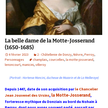
La belle dame de la Motte-Josserand
(1650-1685)
4 février 2023
2 - Châtellenie de Donzy
,
Nièvre
,
Perroy
,
Personnages
champlais
,
courcelles
,
la motte-josserand
,
lenoncourt
,
manicini
,
villeroy
(Portrait : Hortense Mancini, duchesse de Mazarin et de La Meilleraye)
Depuis 1447, date de son acquisition par
le Chancelier
la Motte-Josserand
Jean Jouvenel des Ursins
,
,
forteresse mythique du Donziais au bord du Nohain à
Perroy, dont nous avons souvent parlé, passait par