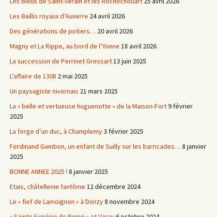
Les bleus de Saint-Verain et les Rochechouart
25 avril 2026
Les Baillis royaux d’Auxerre
24 avril 2026
Des générations de potiers…
20 avril 2026
Magny et La Rippe, au bord de l’Yonne
18 avril 2026
La succession de Perrinet Gressart
13 juin 2025
L’affaire de 1308
2 mai 2025
Un paysagiste nivernais
21 mars 2025
La « belle et vertueuse huguenotte » de la Maison-Fort
9 février
2025
La forge d’un duc, à Champlemy
3 février 2025
Ferdinand Gambon, un enfant de Suilly sur les barricades…
8 janvier
2025
BONNE ANNEE 2025 !
8 janvier 2025
Etais, châtellenie fantôme
12 décembre 2024
Le « fief de Lamoignon » à Donzy
8 novembre 2024
« Sainte Eugénie de Rome » et Varzy
6 octobre 2024