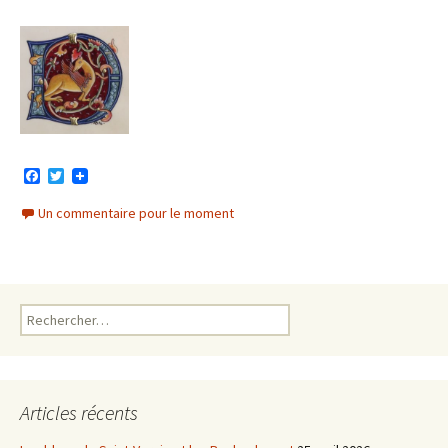
F
T
a
w
c
i
Un commentaire pour le moment
e
t
b
t
o
e
o
r
k
Rechercher :
Articles récents