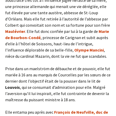
Soustraite très tôt à l’influence jugée néfaste de sa mère,
une princesse allemande qui menait une vie déréglée, elle
fut élevée par une tante austère, abbesse de St-Loup
d’Orléans. Mais elle fut retirée à l’autorité de l’abbesse par
Colbert qui convoitait son nom et sa fortune pour son frère
Maulévrier
. Elle fut donc confiée par lui à la garde de
Marie
de Bourbon-Condé
, princesse de Carignan et subit auprès
d’elle à l’hôtel de Soissons, haut-lieu de l’intrigue,
l’influence déplorable de sa belle-fille,
Olympe Mancini
,
nièce du cardinal Mazarin, dont la vie ne fut que scandales.
Prise dans un maelström de débauche et de pouvoir, elle fut
mariée à 16 ans au marquis de Courcelles par les sœurs de ce
dernier dont l’objectif était de la pousser dans le lit de
Louvois
, qui se consumait d’admiration pour elle. Malgré
l’aversion qu’il lui inspirait, elle fut contrainte de devenir la
maîtresse du puissant ministre à 18 ans.
Elle entama peu après avec
François de Neufville,
duc de