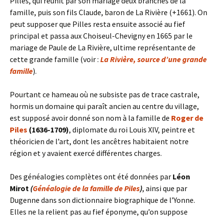
Pilles, qui réunit par son mariage deux branches de la
famille, puis son fils Claude, baron de La Rivière (+1661). On
peut supposer que Pilles resta ensuite associé au fief
principal et passa aux Choiseul-Chevigny en 1665 par le
mariage de Paule de La Rivière, ultime représentante de
cette grande famille (voir :
La Rivière, source d’une grande
famille
).
Pourtant ce hameau où ne subsiste pas de trace castrale,
hormis un domaine qui paraît ancien au centre du village,
est supposé avoir donné son nom à la famille de
Roger de
Piles
(1636-1709)
, diplomate du roi Louis XIV, peintre et
théoricien de l’art, dont les ancêtres habitaient notre
région et y avaient exercé différentes charges.
Des généalogies complètes ont été données par
Léon
Mirot
(
Généalogie de la famille de Piles
)
, ainsi que par
Dugenne dans son dictionnaire biographique de l’Yonne.
Elles ne la relient pas au fief éponyme, qu’on suppose