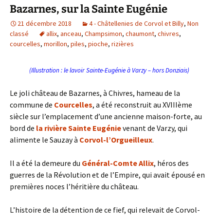
Bazarnes, sur la Sainte Eugénie
21 décembre 2018
4 - Châtellenies de Corvol et Billy
,
Non
classé
allix
,
anceau
,
Champsimon
,
chaumont
,
chivres
,
courcelles
,
morillon
,
piles
,
pioche
,
rizières
(Illustration : le lavoir Sainte-Eugénie à Varzy – hors Donziais)
Le joli château de Bazarnes, à Chivres, hameau de la
commune de
Courcelles
, a été reconstruit au XVIIIème
siècle sur l’emplacement d’une ancienne maison-forte, au
bord de
la rivière Sainte Eugénie
venant de Varzy, qui
alimente le Sauzay à
Corvol-l’Orgueilleux
.
Il a été la demeure du
Général-Comte Allix
, héros des
guerres de la Révolution et de l’Empire, qui avait épousé en
premières noces l’héritière du château.
L’histoire de la détention de ce fief, qui relevait de Corvol-