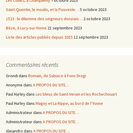
Les Couez, à Champlemy
7 octobre 2023
Saint-Quentin, le moulin, et la Pouvesle…
5 octobre 2023
1523 : le dilemme des seigneurs donziais…
2 octobre 2023
Bèze, à Lucy-sur-Yonne
21 septembre 2023
Liste des articles publiés depuis 2015
12 septembre 2023
Commentaires récents
Grondi
dans
Romain, de Subiaco à Fons Drogi
Anonyme
dans
A PROPOS DU SITE…
Paul Hurley
dans
Les bleus de Saint-Verain et les Rochechouart
Paul Hurley
dans
Magny et La Rippe, au bord de l’Yonne
Administrateur
dans
A PROPOS DU SITE…
Administrateur
dans
A PROPOS DU SITE…
Alejandro
dans
A PROPOS DU SITE…