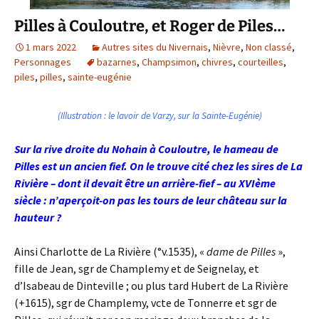
Pilles à Couloutre, et Roger de Piles…
1 mars 2022
Autres sites du Nivernais
,
Nièvre
,
Non classé
,
Personnages
bazarnes
,
Champsimon
,
chivres
,
courteilles
,
piles
,
pilles
,
sainte-eugénie
(Illustration : le lavoir de Varzy, sur la Sainte-Eugénie)
Sur la rive droite du Nohain à Couloutre, le hameau de
Pilles est un ancien fief. On le trouve cité chez les sires de La
Rivière – dont il devait être un arrière-fief – au XVIème
siècle : n’aperçoit-on pas les tours de leur château sur la
hauteur ?
Ainsi Charlotte de La Rivière (°v.1535), «
dame de Pilles
»,
fille de Jean, sgr de Champlemy et de Seignelay, et
d’Isabeau de Dinteville ; ou plus tard Hubert de La Rivière
(+1615), sgr de Champlemy, vcte de Tonnerre et sgr de