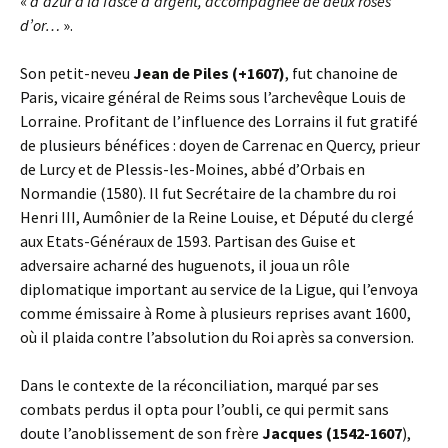
«
d’azur à la fasce d’argent, accompagnée de deux roses
d’or…
».
Son petit-neveu
Jean de Piles (+1607)
, fut chanoine de
Paris, vicaire général de Reims sous l’archevêque Louis de
Lorraine. Profitant de l’influence des Lorrains il fut gratifé
de plusieurs bénéfices : doyen de Carrenac en Quercy, prieur
de Lurcy et de Plessis-les-Moines, abbé d’Orbais en
Normandie (1580). Il fut Secrétaire de la chambre du roi
Henri III, Aumônier de la Reine Louise, et Député du clergé
aux Etats-Généraux de 1593. Partisan des Guise et
adversaire acharné des huguenots, il joua un rôle
diplomatique important au service de la Ligue, qui l’envoya
comme émissaire à Rome à plusieurs reprises avant 1600,
où il plaida contre l’absolution du Roi après sa conversion.
Dans le contexte de la réconciliation, marqué par ses
combats perdus il opta pour l’oubli, ce qui permit sans
doute l’anoblissement de son frère
Jacques (1542-1607
),