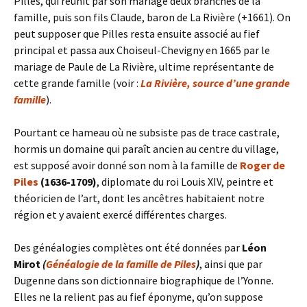
Pilles, qui réunit par son mariage deux branches de la
famille, puis son fils Claude, baron de La Rivière (+1661). On
peut supposer que Pilles resta ensuite associé au fief
principal et passa aux Choiseul-Chevigny en 1665 par le
mariage de Paule de La Rivière, ultime représentante de
cette grande famille (voir :
La Rivière, source d’une grande
famille
).
Pourtant ce hameau où ne subsiste pas de trace castrale,
hormis un domaine qui paraît ancien au centre du village,
est supposé avoir donné son nom à la famille de
Roger de
Piles
(1636-1709)
, diplomate du roi Louis XIV, peintre et
théoricien de l’art, dont les ancêtres habitaient notre
région et y avaient exercé différentes charges.
Des généalogies complètes ont été données par
Léon
Mirot
(
Généalogie de la famille de Piles
)
, ainsi que par
Dugenne dans son dictionnaire biographique de l’Yonne.
Elles ne la relient pas au fief éponyme, qu’on suppose