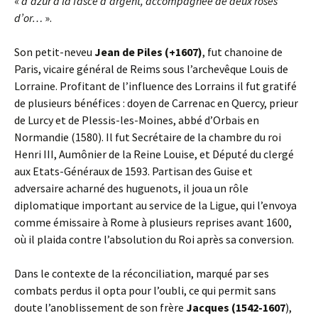
«
d’azur à la fasce d’argent, accompagnée de deux roses
d’or…
».
Son petit-neveu
Jean de Piles (+1607)
, fut chanoine de
Paris, vicaire général de Reims sous l’archevêque Louis de
Lorraine. Profitant de l’influence des Lorrains il fut gratifé
de plusieurs bénéfices : doyen de Carrenac en Quercy, prieur
de Lurcy et de Plessis-les-Moines, abbé d’Orbais en
Normandie (1580). Il fut Secrétaire de la chambre du roi
Henri III, Aumônier de la Reine Louise, et Député du clergé
aux Etats-Généraux de 1593. Partisan des Guise et
adversaire acharné des huguenots, il joua un rôle
diplomatique important au service de la Ligue, qui l’envoya
comme émissaire à Rome à plusieurs reprises avant 1600,
où il plaida contre l’absolution du Roi après sa conversion.
Dans le contexte de la réconciliation, marqué par ses
combats perdus il opta pour l’oubli, ce qui permit sans
doute l’anoblissement de son frère
Jacques (1542-1607
),