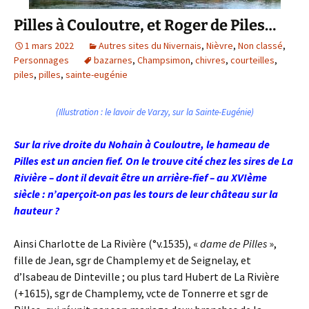
Pilles à Couloutre, et Roger de Piles…
1 mars 2022
Autres sites du Nivernais
,
Nièvre
,
Non classé
,
Personnages
bazarnes
,
Champsimon
,
chivres
,
courteilles
,
piles
,
pilles
,
sainte-eugénie
(Illustration : le lavoir de Varzy, sur la Sainte-Eugénie)
Sur la rive droite du Nohain à Couloutre, le hameau de
Pilles est un ancien fief. On le trouve cité chez les sires de La
Rivière – dont il devait être un arrière-fief – au XVIème
siècle : n’aperçoit-on pas les tours de leur château sur la
hauteur ?
Ainsi Charlotte de La Rivière (°v.1535), «
dame de Pilles
»,
fille de Jean, sgr de Champlemy et de Seignelay, et
d’Isabeau de Dinteville ; ou plus tard Hubert de La Rivière
(+1615), sgr de Champlemy, vcte de Tonnerre et sgr de