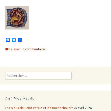
F
T
a
w
c
i
Laisser un commentaire
e
t
b
t
o
e
o
r
k
Rechercher :
Articles récents
Les bleus de Saint-Verain et les Rochechouart
25 avril 2026