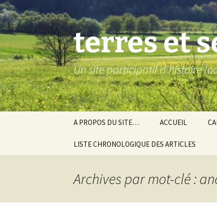
Aller
au
contenu
terres et 
Un site participatif d'histoire l
A PROPOS DU SITE…
ACCUEIL
CA
LISTE CHRONOLOGIQUE DES ARTICLES
Ba
Ev
Archives par mot-clé : a
Co
Gra