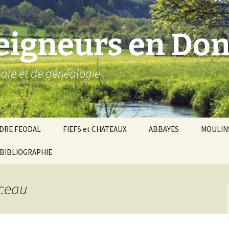
seigneurs en Don
ocale et de généalogie
DRE FEODAL
FIEFS et CHATEAUX
ABBAYES
MOULIN
ronnie de Donzy
BIBLIOGRAPHIE
Par ordre alphabétique…
Saint-Aignan-sur-Cher
êché d’Auxerre
Par châtellenies…
Le Perche-Gouët
Châtellenies d’origi
nceau
mté-duché de Nevers
Châtellenies adjoin
nds fiefs voisins
Baronnie de Toucy
Châtellenie de
(Saint-Fargeau, Puisaye)
Châteauneuf-Val-d