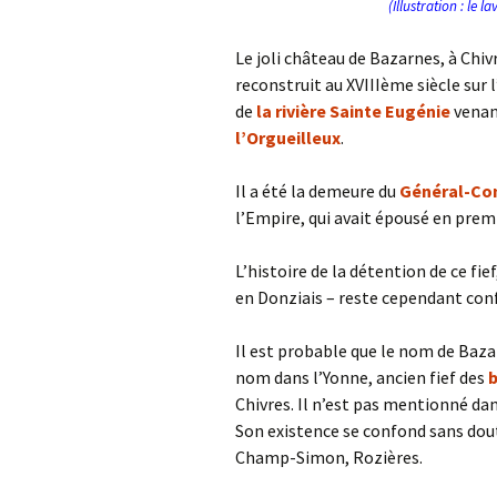
(Illustration : le 
Le joli château de Bazarnes, à Ch
reconstruit au XVIIIème siècle su
de
la rivière Sainte Eugénie
venan
l’Orgueilleux
.
Il a été la demeure du
Général-Com
l’Empire, qui avait épousé en premi
L’histoire de la détention de ce fief
en Donziais – reste cependant con
Il est probable que le nom de Baza
nom dans l’Yonne, ancien fief des
b
Chivres. Il n’est pas mentionné da
Son existence se confond sans dout
Champ-Simon, Rozières.