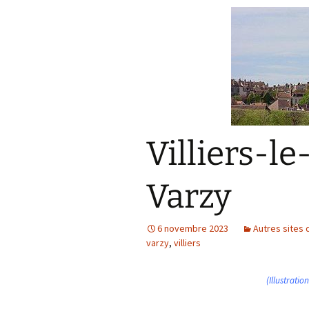
Villiers-l
Varzy
6 novembre 2023
Autres sites 
varzy
,
villiers
(Illustratio