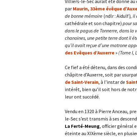
Villiers-le-Sec aurait été donné au
par
Maurin, 33ème évêque d’Auxer
de bonne mémoire
(ndlr : Aidulf)
, i
cathédrale et son chapitre)
pour sa
dans le pagus de Tonnerre, dans la vi
chanoines, une petite terre dont il é
qu’il avait reçue d’une matrone app
des Evêques d’Auxerre
»
(Tome I, L
Ce fief a été détenu, dans des cond
châpitre d’Auxerre, soit par usurpa
de Saint-Verain
, à l’instar de
Sain
intérêt, bien qu’il soit hors de no
leur ont succédé.
Vendu en 1320 à Pierre Anceau, pre
le-Sec s’est transmis à ses descen
La Ferté-Meung
, officier général
éteinte au XIXème siècle, en plusie