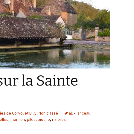
sur la Sainte
ies de Corvol et Billy
,
Non classé
allix
,
anceau
,
elles
,
morillon
,
piles
,
pioche
,
rizières