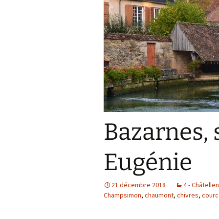
Bazarnes, 
Eugénie
21 décembre 2018
4 - Châtellen
Champsimon
,
chaumont
,
chivres
,
courc