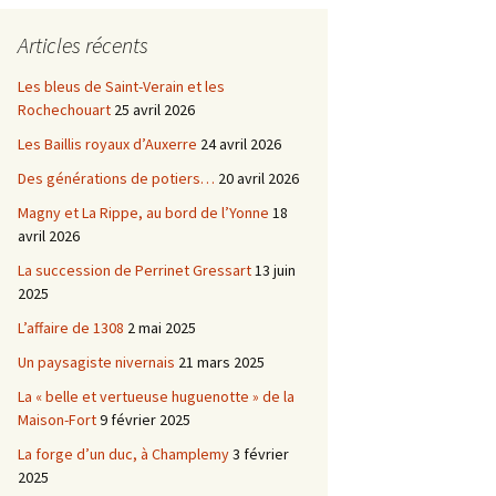
Châtellenie d’Etais
Articles récents
Châtellenie de Chatel-
-
Censoir
Châtellenies de Corvol et
Les bleus de Saint-Verain et les
Billy
Rochechouart
25 avril 2026
s du
Les Baillis royaux d’Auxerre
24 avril 2026
Des générations de potiers…
20 avril 2026
Magny et La Rippe, au bord de l’Yonne
18
avril 2026
La succession de Perrinet Gressart
13 juin
2025
L’affaire de 1308
2 mai 2025
Un paysagiste nivernais
21 mars 2025
La « belle et vertueuse huguenotte » de la
Maison-Fort
9 février 2025
La forge d’un duc, à Champlemy
3 février
2025