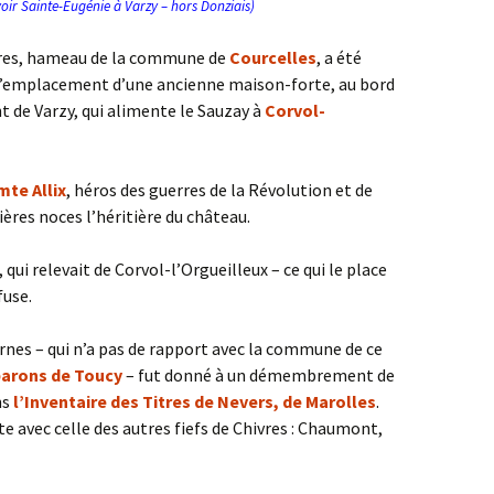
lavoir Sainte-Eugénie à Varzy – hors Donziais)
ivres, hameau de la commune de
Courcelles
, a été
r l’emplacement d’une ancienne maison-forte, au bord
t de Varzy, qui alimente le Sauzay à
Corvol-
te Allix
, héros des guerres de la Révolution et de
ères noces l’héritière du château.
, qui relevait de Corvol-l’Orgueilleux – ce qui le place
fuse.
rnes – qui n’a pas de rapport avec la commune de ce
arons de Toucy
– fut donné à un démembrement de
ns
l’Inventaire des Titres de Nevers, de Marolles
.
e avec celle des autres fiefs de Chivres : Chaumont,