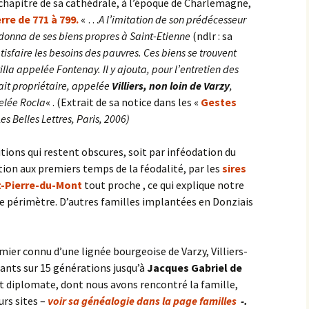
 chapitre de sa cathédrale, à l’époque de Charlemagne,
re de 771 à 799.
« …
A l’imitation de son prédécesseur
l donna de ses biens propres à Saint-Etienne
(ndlr : sa
tisfaire les besoins des pauvres. Ces biens se trouvent
lla appelée Fontenay. Il y ajouta, pour l’entretien des
tait propriétaire, appelée
Villiers, non loin de Varzy
,
elée Rocla
« . (Extrait de sa notice dans les «
Gestes
es Belles Lettres, Paris, 2006)
itions qui restent obscures, soit par inféodation du
tion aux premiers temps de la féodalité, par les
sires
t-Pierre-du-Mont
tout proche , ce qui explique notre
tre périmètre. D’autres familles implantées en Donziais
mier connu d’une lignée bourgeoise de Varzy, Villiers-
dants sur 15 générations jusqu’à
Jacques Gabriel de
 et diplomate, dont nous avons rencontré la famille,
urs sites –
voir sa généalogie dans la page familles
-.