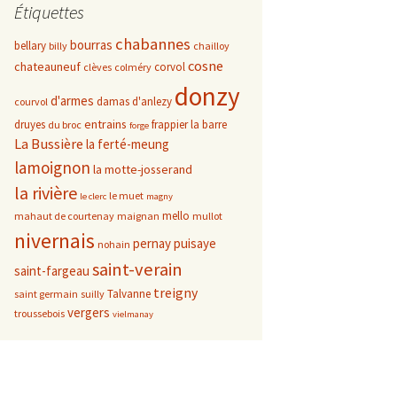
Étiquettes
chabannes
bourras
bellary
billy
chailloy
cosne
chateauneuf
corvol
clèves
colméry
donzy
d'armes
damas d'anlezy
courvol
entrains
druyes
frappier
la barre
du broc
forge
La Bussière
la ferté-meung
lamoignon
la motte-josserand
la rivière
le muet
le clerc
magny
mello
mahaut de courtenay
maignan
mullot
nivernais
pernay
puisaye
nohain
saint-verain
saint-fargeau
treigny
Talvanne
saint germain
suilly
vergers
troussebois
vielmanay