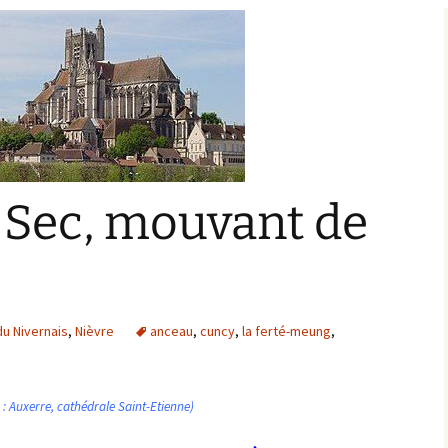
Bargis
Baronnie de Saint-Verain
Châtellenie de Saint
Verain
Comté d’Auxerre
Seigneuries voisine
Comté de Gien
Donziais
Seigneurie de Courtenay
e-Sec, mouvant de
Comté de Sancerre
du Nivernais
,
Nièvre
anceau
,
cuncy
,
la ferté-meung
,
n : Auxerre, cathédrale Saint-Etienne)