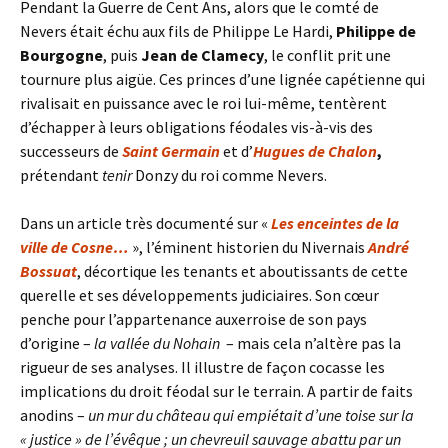
Pendant la Guerre de Cent Ans, alors que le comté de
Nevers était échu aux fils de Philippe Le Hardi,
Philippe de
Bourgogne
, puis
Jean de Clamecy
, le conflit prit une
tournure plus aigüe. Ces princes d’une lignée capétienne qui
rivalisait en puissance avec le roi lui-même, tentèrent
d’échapper à leurs obligations féodales vis-à-vis des
successeurs de
Saint Germain
et d’
Hugues de Chalon
,
prétendant
tenir
Donzy du roi comme Nevers.
Dans un article très documenté sur «
Les enceintes de la
ville de Cosne…
», l’éminent historien du Nivernais
André
Bossuat
, décortique les tenants et aboutissants de cette
querelle et ses développements judiciaires. Son cœur
penche pour l’appartenance auxerroise de son pays
d’origine –
la vallée du Nohain
– mais cela n’altère pas la
rigueur de ses analyses. Il illustre de façon cocasse les
implications du droit féodal sur le terrain. A partir de faits
anodins –
un mur du château qui empiétait d’une toise sur la
« justice » de l’évêque ; un chevreuil sauvage abattu par un