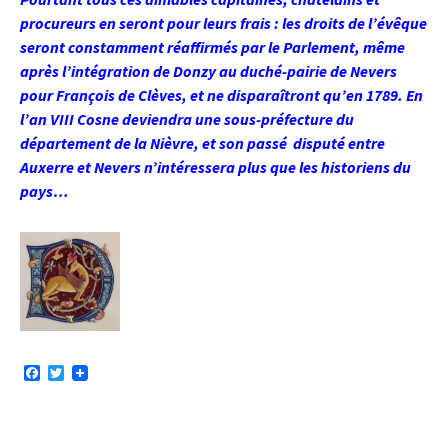
procureurs en seront pour leurs frais : les droits de l’évêque
seront constamment réaffirmés par le Parlement, même
après l’intégration de Donzy au duché-pairie de Nevers
pour François de Clèves, et ne disparaîtront qu’en 1789. En
l’an VIII Cosne deviendra une sous-préfecture du
département de la Nièvre, et son passé disputé entre
Auxerre et Nevers n’intéressera plus que les historiens du
pays…
F
T
a
w
c
i
e
t
b
t