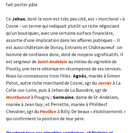
fait porter pâle.
Ce
Jehan
, dont le nom est très peu cité, est «
marchand
» à
Cosne – un terme qui indiquait plutôt un riche négociant
qu’un boutiquier, avec une certaine surface financière,
assortie d’une implication dans les affaires publiques -. Il
est aussi châtelain de Donzy, Entrains et Châteauneuf : un
homme de confiance donc, doté de moyens significatifs. Il
est seigneur de
Saint-Andelain
au milieu du vignoble de
Pouilly, une terre obtenue en récompense de ses services.
Nous lui connaissons trois filles :
Agnès
, mariée à Simon
Petot, autre riche marchand de Cosne, sgr du
Jarrier
à La
Celle-sur-Loire, puis à Jehan de La Bussière, sgr de
Montbenoit
à Pougny ;
Germaine
, dame de St-Andelain,
mariée à Jean Guy ; et Perrette, mariée à Philibert
Chevalier, sgr du
Pavillon
à Billy. De beaux «
établissements
»
qui confirment la position de leur père.
Pourtant tous ces aimables capitaines, châtelains et