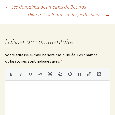
o
e
o
r
Navigation
←
Les domaines des moines de Bourras
k
Pilles à Couloutre, et Roger de Piles…
→
des
articles
Laisser un commentaire
Votre adresse e-mail ne sera pas publiée.
Les champs
obligatoires sont indiqués avec
*