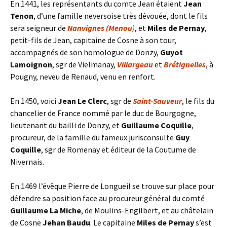
En 1441, les représentants du comte Jean étaient
Jean
Tenon
, d’une famille neversoise très dévouée, dont le fils
sera seigneur de
Nanvignes (Menou
)
, et
Miles de Pernay
,
petit-fils de Jean, capitaine de Cosne à son tour,
accompagnés de son homologue de Donzy,
Guyot
Lamoignon
, sgr de Vielmanay,
Villargeau
et
Brétignelles
, à
Pougny, neveu de Renaud, venu en renfort.
En 1450, voici
Jean Le Clerc
, sgr de
Saint-Sauveur
, le fils du
chancelier de France nommé par le duc de Bourgogne,
lieutenant du bailli de Donzy, et
Guillaume Coquille
,
procureur, de la famille du fameux jurisconsulte
Guy
Coquille
, sgr de Romenay et éditeur de la Coutume de
Nivernais.
En 1469 l’évêque Pierre de Longueil se trouve sur place pour
défendre sa position face au procureur général du comté
Guillaume La Miche
, de Moulins-Engilbert, et au châtelain
de Cosne
Jehan Baudu
. Le capitaine
Miles de Pernay
s’est