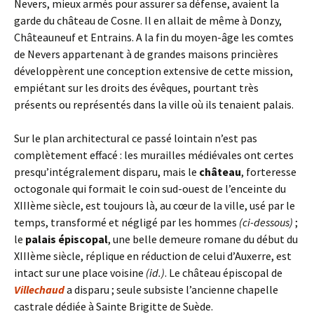
Nevers, mieux armés pour assurer sa défense, avaient la
garde du château de Cosne. Il en allait de même à Donzy,
Châteauneuf et Entrains. A la fin du moyen-âge les comtes
de Nevers appartenant à de grandes maisons princières
développèrent une conception extensive de cette mission,
empiétant sur les droits des évêques, pourtant très
présents ou représentés dans la ville où ils tenaient palais.
Sur le plan architectural ce passé lointain n’est pas
complètement effacé : les murailles médiévales ont certes
presqu’intégralement disparu, mais le
château
, forteresse
octogonale qui formait le coin sud-ouest de l’enceinte du
XIIIème siècle, est toujours là, au cœur de la ville, usé par le
temps, transformé et négligé par les hommes
(ci-dessous)
;
le
palais épiscopal
, une belle demeure romane du début du
XIIIème siècle, réplique en réduction de celui d’Auxerre, est
intact sur une place voisine
(id.)
. Le château épiscopal de
Villechaud
a disparu ; seule subsiste l’ancienne chapelle
castrale dédiée à Sainte Brigitte de Suède.