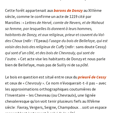
Cette forêt appartenait aux
barons de Donzy
au XIIIème
siècle, comme le confirme un acte de 1219 cité par
Marolles : «
Lettres de Hervé, comte de Nevers, et de Mahaut
sa femme, par lesquelles ils donnent à leurs hommes,
habitants de Donzy, et aux religieux, prieur et couvent du Val-
des-Choux
(ndlr : l’Epeau)
l’usage du bois de Bellefaye, qui est
voisin des bois des religieux de Cuffy
(ndlr : sans doute Cessy)
qui sont d’un côté, et des bois de Chevrauly, qui sont de
l’autre.
» Cet acte vise les habitants de Donzy et nous parle
bien de Bellefaye, mais pas de Suilly ni de sa
pôté
.
Le bois en question est situé entre ceux du
prieuré de Cessy
et ceux de «
Chevrauly ».
Ce nom n’évoquerait-t-il pas – avec
les approximations orthographiques coutumières de
l’Inventaire – les Chevreau (ou Chevraulx), une lignée
chevaleresque qu’on voit tenir plusieurs fiefs au XIVème
siècle : Favray, Vergers, Seigne, Champdoux…soit un espace