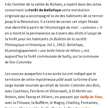
très familier de la vallée du Nohain, a repéré dans des actes
concernant la
Forêt de
Bellefaye
cette institution
originale qui a accompagné la vie des habitants de ce terroir
jusqu’à la Révolution. Il a tenté de cerner cet objet féodal
mal identifié à partir de l’étymologie du mot : «
potestas
». Il
en a montré la permanence au travers des
droits d’usage
de
la forêt pour les habitants
(
in Bulletin de la société
Philologique et Historique, Vol 1, 1963).
Bellefaye,
étymologiquement «
une belle futaie de hêtres
», est
aujourd’hui la forêt communale de Suilly, sur la commune
de Ste-Colombe.
Les sources auxquelles il a eu accès lui ont indiqué que le
territoire de cette mystérieuse
pôté
avait la forme d’une
large bande incurvée qui allait de
Sainte-Colombe-des-Bois
,
avec Couthion, Ferrières et Villarnault, à
St-Martin-sur-
Nohain
, avec Favray et Villiers ; en passant par
Suilly-la-Tour
,
avec la Fillouse, la Buffière, le Magny, Chailloy, Fontaines,