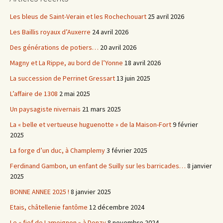
Les bleus de Saint-Verain et les Rochechouart
25 avril 2026
Les Baillis royaux d’Auxerre
24 avril 2026
Des générations de potiers…
20 avril 2026
Magny et La Rippe, au bord de l’Yonne
18 avril 2026
La succession de Perrinet Gressart
13 juin 2025
L’affaire de 1308
2 mai 2025
Un paysagiste nivernais
21 mars 2025
La « belle et vertueuse huguenotte » de la Maison-Fort
9 février
2025
La forge d’un duc, à Champlemy
3 février 2025
Ferdinand Gambon, un enfant de Suilly sur les barricades…
8 janvier
2025
BONNE ANNEE 2025 !
8 janvier 2025
Etais, châtellenie fantôme
12 décembre 2024
Le « fief de Lamoignon » à Donzy
8 novembre 2024