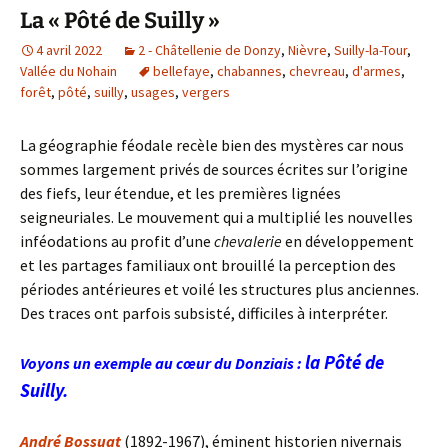
La « Pôté de Suilly »
4 avril 2022
2 - Châtellenie de Donzy
,
Nièvre
,
Suilly-la-Tour
,
Vallée du Nohain
bellefaye
,
chabannes
,
chevreau
,
d'armes
,
forêt
,
pôté
,
suilly
,
usages
,
vergers
La géographie féodale recèle bien des mystères car nous
sommes largement privés de sources écrites sur l’origine
des fiefs, leur étendue, et les premières lignées
seigneuriales. Le mouvement qui a multiplié les nouvelles
inféodations au profit d’une
chevalerie
en développement
et les partages familiaux ont brouillé la perception des
périodes antérieures et voilé les structures plus anciennes.
Des traces ont parfois subsisté, difficiles à interpréter.
la Pôté de
Voyons un exemple au cœur du Donziais :
Suilly.
André Bossuat
(1892-1967), éminent historien nivernais