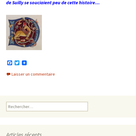
de Suilly se souciaient peu de cette histoire…
F
T
a
w
c
i
Laisser un commentaire
e
t
b
t
o
e
o
r
k
Rechercher :
Articles récents