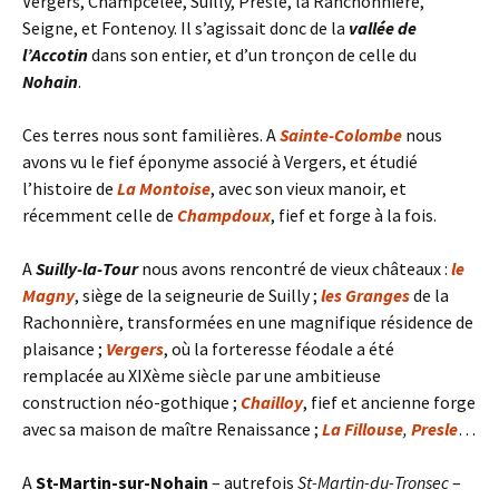
Vergers, Champcelée, Suilly, Presle, la Ranchonnière,
Seigne, et Fontenoy. Il s’agissait donc de la
vallée de
l’Accotin
dans son entier, et d’un tronçon de celle du
Nohain
.
Ces terres nous sont familières. A
Sainte-Colombe
nous
avons vu le fief éponyme associé à Vergers, et étudié
l’histoire de
La Montoise
, avec son vieux manoir, et
récemment celle de
Champdoux
, fief et forge à la fois.
A
Suilly-la-Tour
nous avons rencontré de vieux châteaux :
le
Magny
, siège de la seigneurie de Suilly ;
les Granges
de la
Rachonnière, transformées en une magnifique résidence de
plaisance ;
Vergers
, où la forteresse féodale a été
remplacée au XIXème siècle par une ambitieuse
construction néo-gothique ;
Chailloy
, fief et ancienne forge
avec sa maison de maître Renaissance ;
La Fillouse
,
Presle
…
A
St-Martin-sur-Nohain
– autrefois
St-Martin-du-Tronsec
–