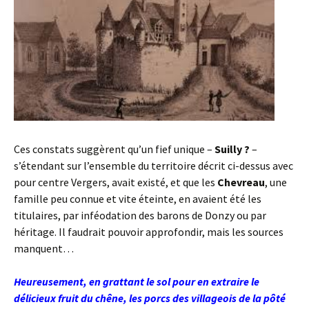
Ces constats suggèrent qu’un fief unique –
Suilly ?
–
s’étendant sur l’ensemble du territoire décrit ci-dessus avec
pour centre Vergers, avait existé, et que les
Chevreau
, une
famille peu connue et vite éteinte, en avaient été les
titulaires, par inféodation des barons de Donzy ou par
héritage. Il faudrait pouvoir approfondir, mais les sources
manquent…
Heureusement, en grattant le sol pour en extraire le
délicieux fruit du chêne, les porcs des villageois de la pôté