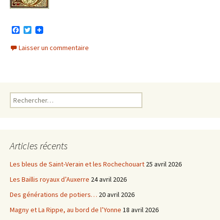
F
T
a
w
c
i
Laisser un commentaire
e
t
b
t
o
e
o
r
k
Rechercher :
Articles récents
Les bleus de Saint-Verain et les Rochechouart
25 avril 2026
Les Baillis royaux d’Auxerre
24 avril 2026
Des générations de potiers…
20 avril 2026
Magny et La Rippe, au bord de l’Yonne
18 avril 2026