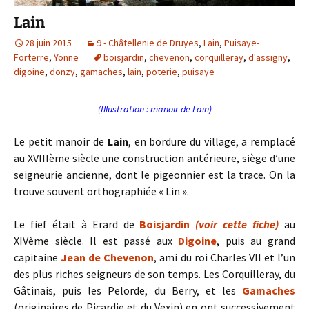
Lain
28 juin 2015
9 - Châtellenie de Druyes
,
Lain
,
Puisaye-
Forterre
,
Yonne
boisjardin
,
chevenon
,
corquilleray
,
d'assigny
,
digoine
,
donzy
,
gamaches
,
lain
,
poterie
,
puisaye
(Illustration : manoir de Lain)
Le petit manoir de
Lain
, en bordure du village, a remplacé
au XVIIIème siècle une construction antérieure, siège d’une
seigneurie ancienne, dont le pigeonnier est la trace. On la
trouve souvent orthographiée « Lin ».
Le fief était à Erard de
Boisjardin
(voir cette fiche)
au
XIVème siècle. Il est passé aux
Digoine
, puis au grand
capitaine
Jean de Chevenon
, ami du roi Charles VII et l’un
des plus riches seigneurs de son temps. Les Corquilleray, du
Gâtinais, puis les Pelorde, du Berry, et les
Gamaches
(originaires de Picardie et du Vexin) en ont successivement