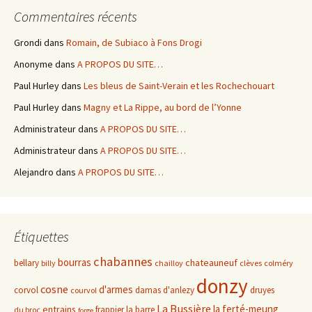
Commentaires récents
Grondi
dans
Romain, de Subiaco à Fons Drogi
Anonyme
dans
A PROPOS DU SITE…
Paul Hurley
dans
Les bleus de Saint-Verain et les Rochechouart
Paul Hurley
dans
Magny et La Rippe, au bord de l’Yonne
Administrateur
dans
A PROPOS DU SITE…
Administrateur
dans
A PROPOS DU SITE…
Alejandro
dans
A PROPOS DU SITE…
Étiquettes
chabannes
bourras
chateauneuf
bellary
billy
chailloy
clèves
colméry
donzy
cosne
d'armes
corvol
damas d'anlezy
druyes
courvol
La Bussière
la ferté-meung
entrains
frappier
la barre
du broc
forge