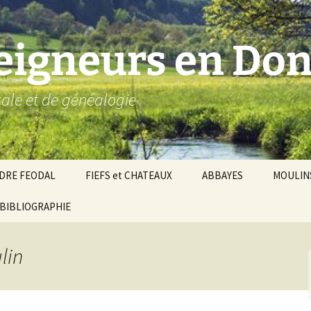
seigneurs en Don
ocale et de généalogie
DRE FEODAL
FIEFS et CHATEAUX
ABBAYES
MOULIN
ronnie de Donzy
BIBLIOGRAPHIE
Par ordre alphabétique…
Saint-Aignan-sur-Cher
êché d’Auxerre
Par châtellenies…
Le Perche-Gouët
Châtellenies d’origi
lin
mté-duché de Nevers
Châtellenies adjoin
nds fiefs voisins
Baronnie de Toucy
Châtellenie de
(Saint-Fargeau, Puisaye)
Châteauneuf-Val-d