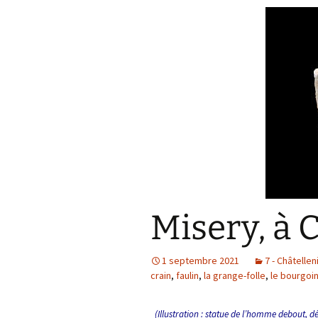
Misery, à 
1 septembre 2021
7 - Châtelle
crain
,
faulin
,
la grange-folle
,
le bourgoi
(Illustration : statue de l’homme debout, 