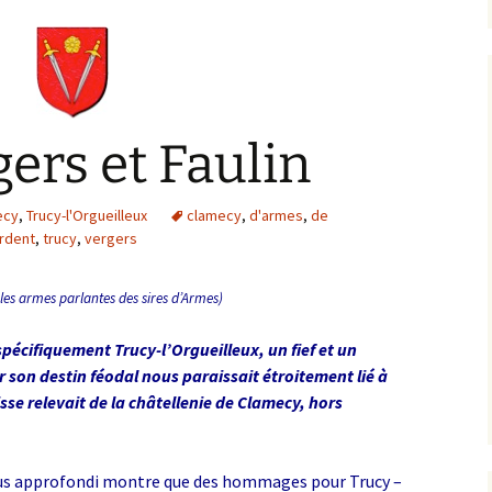
gers et Faulin
ecy
,
Trucy-l'Orgueilleux
clamecy
,
d'armes
,
de
rdent
,
trucy
,
vergers
 : les armes parlantes des sires d’Armes)
pécifiquement Trucy-l’Orgueilleux, un fief et un
 son destin féodal nous paraissait étroitement lié à
isse relevait de la châtellenie de Clamecy, hors
us approfondi montre que des hommages pour Trucy –