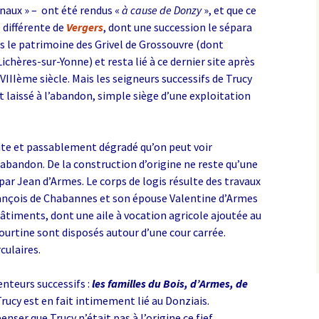
énaux » – ont été rendus «
à cause de Donzy
», et que ce
 différente de
Vergers
, dont une succession le sépara
lors le patrimoine des Grivel de Grossouvre (dont
Lichères-sur-Yonne) et resta lié à ce dernier site après
VIIIème siècle. Mais les seigneurs successifs de Trucy
ut laissé à l’abandon, simple siège d’une exploitation
ite et passablement dégradé qu’on peut voir
 abandon. De la construction d’origine ne reste qu’une
par Jean d’Armes. Le corps de logis résulte des travaux
rançois de Chabannes et son épouse Valentine d’Armes
bâtiments, dont une aile à vocation agricole ajoutée au
courtine sont disposés autour d’une cour carrée.
culaires.
enteurs successifs :
les familles du Bois, d’Armes, de
Trucy est en fait intimement lié au Donziais.
ser que Trucy n’était pas à l’origine ce fief