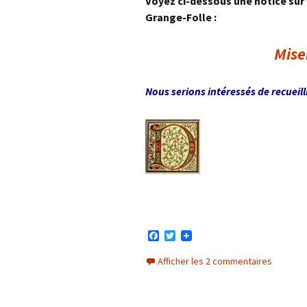
Voyez ci-dessous une notice sur 
Grange-Folle :
Mise
Nous serions intéressés de recueill
F
T
a
w
c
i
Afficher les 2 commentaires
e
t
b
t
o
e
o
r