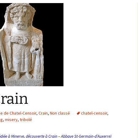
Bargis
Baronnie de Saint-Verain
Châtellenie de Saint
Verain
Comté d’Auxerre
Seigneuries voisine
Comté de Gien
Donziais
Seigneurie de Courtenay
Comté de Sancerre
Crain
nie de Chatel-Censoir
,
Crain
,
Non classé
chatel-censoir
,
ng
,
misery
,
tribolé
dédiée à Minerve, découverte à Crain – Abbaye St-Germain-d’Auxerre)