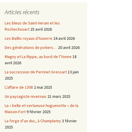
Châtellenie d’Etais
Articles récents
Châtellenie de Chatel-
-
Censoir
Châtellenies de Corvol et
Les bleus de Saint-Verain et les
Billy
Rochechouart
25 avril 2026
s du
Les Baillis royaux d’Auxerre
24 avril 2026
Des générations de potiers…
20 avril 2026
Magny et La Rippe, au bord de l’Yonne
18
avril 2026
La succession de Perrinet Gressart
13 juin
2025
L’affaire de 1308
2 mai 2025
Un paysagiste nivernais
21 mars 2025
La « belle et vertueuse huguenotte » de la
Maison-Fort
9 février 2025
La forge d’un duc, à Champlemy
3 février
2025