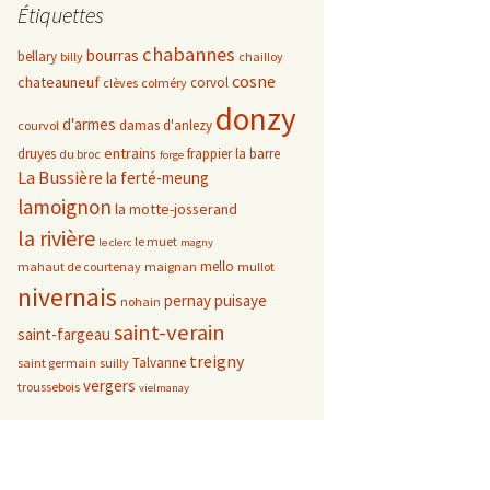
Étiquettes
chabannes
bourras
bellary
billy
chailloy
cosne
chateauneuf
corvol
clèves
colméry
donzy
d'armes
damas d'anlezy
courvol
entrains
druyes
frappier
la barre
du broc
forge
La Bussière
la ferté-meung
lamoignon
la motte-josserand
la rivière
le muet
le clerc
magny
mello
mahaut de courtenay
maignan
mullot
nivernais
pernay
puisaye
nohain
saint-verain
saint-fargeau
treigny
Talvanne
saint germain
suilly
vergers
troussebois
vielmanay