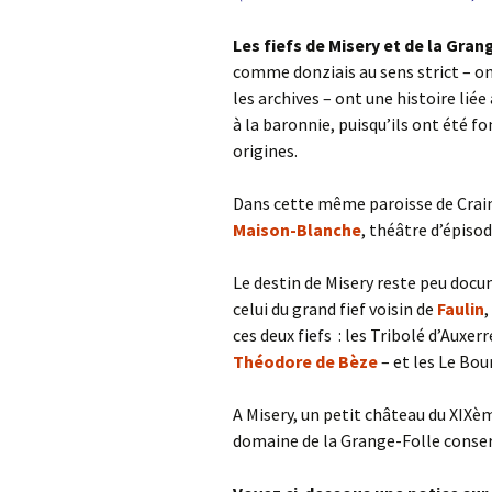
Les fiefs de Misery et de la Gran
comme donziais au sens strict – 
les archives – ont une histoire liée
à la baronnie, puisqu’ils ont été fo
origines.
Dans cette même paroisse de Crain,
Maison-Blanche
, théâtre d’épisod
Le destin de Misery reste peu docu
celui du grand fief voisin de
Faulin
,
ces deux fiefs : les Tribolé d’Auxer
Théodore de Bèze
– et les Le Bou
A Misery, un petit château du XIXèm
domaine de la Grange-Folle conser