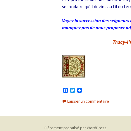
secondaire qu’il devint au fil du te
Voyez la succession des seigneurs 
manquez pas de nous proposer adj
Trucy-l
F
T
a
w
c
i
Laisser un commentaire
e
t
b
t
o
e
o
r
k
Fièrement propulsé par WordPress