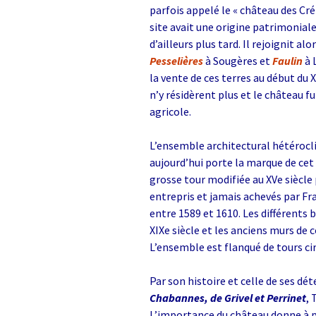
parfois appelé le « château des Cr
site avait une origine patrimoniale
d’ailleurs plus tard. Il rejoignit a
Pesselières
à Sougères et
Faulin
à 
la vente de ces terres au début du X
n’y résidèrent plus et le château f
agricole.
L’ensemble architectural hétérocl
aujourd’hui porte la marque de cet
grosse tour modifiée au XVe siècle 
entrepris et jamais achevés par F
entre 1589 et 1610. Les différents 
XIXe siècle et les anciens murs de 
L’ensemble est flanqué de tours cir
Par son histoire et celle de ses dét
Chabannes, de Grivel et Perrinet
, 
L’importance du château donne à pen