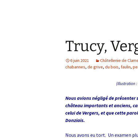
k
Trucy, Ver
6 juin 2021
Châtellenie de Clam
chabannes
,
de grive
,
du bois
,
faulin
,
pe
(Illustration
Nous avions négligé de présenter s
château importants et anciens, car
celui de Vergers, et que cette paro
Donziais.
Nous avons eu tort. Un examen pl