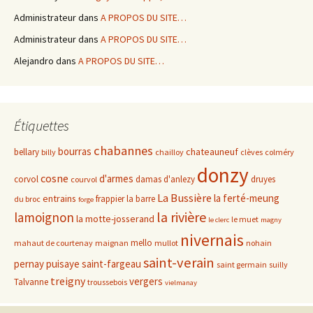
Administrateur
dans
A PROPOS DU SITE…
Administrateur
dans
A PROPOS DU SITE…
Alejandro
dans
A PROPOS DU SITE…
Étiquettes
chabannes
bourras
chateauneuf
bellary
billy
chailloy
clèves
colméry
donzy
cosne
d'armes
corvol
damas d'anlezy
druyes
courvol
La Bussière
la ferté-meung
entrains
frappier
la barre
du broc
forge
la rivière
lamoignon
la motte-josserand
le muet
le clerc
magny
nivernais
mello
mahaut de courtenay
maignan
mullot
nohain
saint-verain
pernay
puisaye
saint-fargeau
saint germain
suilly
treigny
vergers
Talvanne
troussebois
vielmanay