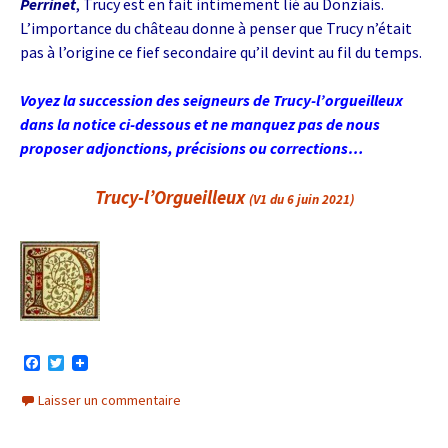
Perrinet
, Trucy est en fait intimement lié au Donziais.
L’importance du château donne à penser que Trucy n’était
pas à l’origine ce fief secondaire qu’il devint au fil du temps.
Voyez la succession des seigneurs de Trucy-l’orgueilleux
dans la notice ci-dessous et ne manquez pas de nous
proposer adjonctions, précisions ou corrections…
Trucy-l’Orgueilleux
(V1 du 6 juin 2021)
F
T
a
w
c
i
Laisser un commentaire
e
t
b
t
o
e