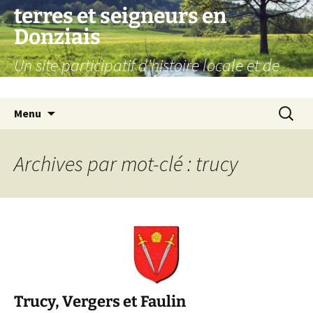
Aller
terres et seigneurs en
au
Donziais
contenu
Un site participatif d'histoire locale et de
généalogie
Recherc
Menu
Archives par mot-clé : trucy
Trucy, Vergers et Faulin