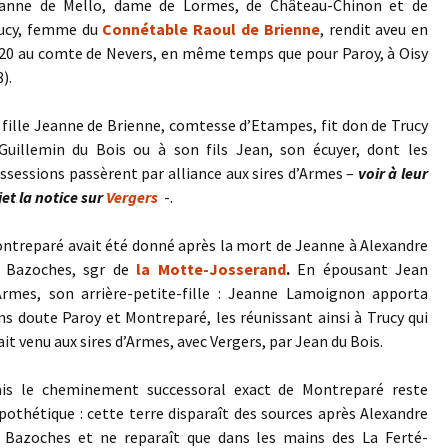
anne de Mello, dame de Lormes, de Château-Chinon et de
ucy, femme du
Connétable Raoul de Brienne
, rendit aveu en
20 au comte de Nevers, en même temps que pour Paroy, à Oisy
8).
 fille Jeanne de Brienne, comtesse d’Etampes, fit don de Trucy
Guillemin du Bois ou à son fils Jean, son écuyer, dont les
ssessions passèrent par alliance aux sires d’Armes –
voir à leur
jet la notice sur
Vergers
-.
ntreparé avait été donné après la mort de Jeanne à Alexandre
 Bazoches, sgr de
la Motte-Josserand
.
En épousant Jean
Armes, son arrière-petite-fille : Jeanne Lamoignon apporta
ns doute Paroy et Montreparé, les réunissant ainsi à Trucy qui
ait venu aux sires d’Armes, avec Vergers, par Jean du Bois.
is le cheminement successoral exact de Montreparé reste
pothétique : cette terre disparaît des sources après Alexandre
 Bazoches et ne reparaît que dans les mains des La Ferté-