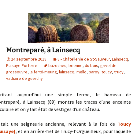
o
r
k
Montreparé, à Lainsecq
24 septembre 2018
8 - Châtellenie de St-Sauveur
,
Lainsecq
,
Puisaye-Forterre
bazoches
,
brienne
,
du bois
,
grivel de
grossouvre
,
la ferté-meung
,
lainsecq
,
mello
,
paroy
,
toucy
,
trucy
,
vathaire de guerchy
ritant aujourd’hui une simple ferme, le hameau de
ntreparé, à Lainsecq (89) montre les traces d’une enceinte
rculaire et on y fait état de vestiges d’un château.
était une seigneurie ancienne, relevant à la fois de
Toucy
uisaye)
, et en arrière-fief de Trucy-l’Orgueilleux, pour laquelle