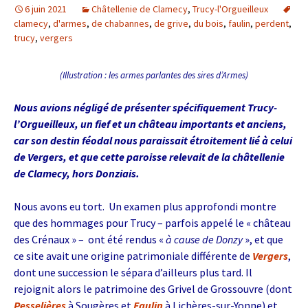
6 juin 2021
Châtellenie de Clamecy
,
Trucy-l'Orgueilleux
clamecy
,
d'armes
,
de chabannes
,
de grive
,
du bois
,
faulin
,
perdent
,
trucy
,
vergers
(Illustration : les armes parlantes des sires d’Armes)
Nous avions négligé de présenter spécifiquement Trucy-
l’Orgueilleux, un fief et un château importants et anciens,
car son destin féodal nous paraissait étroitement lié à celui
de Vergers, et que cette paroisse relevait de la châtellenie
de Clamecy, hors Donziais.
Nous avons eu tort. Un examen plus approfondi montre
que des hommages pour Trucy – parfois appelé le « château
des Crénaux » – ont été rendus «
à cause de Donzy
», et que
ce site avait une origine patrimoniale différente de
Vergers
,
dont une succession le sépara d’ailleurs plus tard. Il
rejoignit alors le patrimoine des Grivel de Grossouvre (dont
Pesselières
à Sougères et
Faulin
à Lichères-sur-Yonne) et