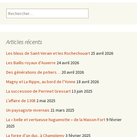
k
Rechercher :
Articles récents
Les bleus de Saint-Verain et les Rochechouart
25 avril 2026
Les Baillis royaux d’Auxerre
24 avril 2026
Des générations de potiers…
20 avril 2026
Magny et La Rippe, au bord de l’Yonne
18 avril 2026
La succession de Perrinet Gressart
13 juin 2025
L’affaire de 1308
2 mai 2025
Un paysagiste nivernais
21 mars 2025
La « belle et vertueuse huguenotte » de la Maison-Fort
9 février
2025
La forge d’un duc, à Champlemy
3 février 2025