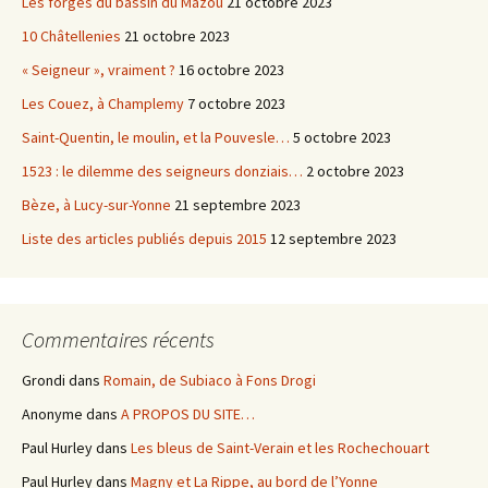
Les forges du bassin du Mazou
21 octobre 2023
10 Châtellenies
21 octobre 2023
« Seigneur », vraiment ?
16 octobre 2023
Les Couez, à Champlemy
7 octobre 2023
Saint-Quentin, le moulin, et la Pouvesle…
5 octobre 2023
1523 : le dilemme des seigneurs donziais…
2 octobre 2023
Bèze, à Lucy-sur-Yonne
21 septembre 2023
Liste des articles publiés depuis 2015
12 septembre 2023
Commentaires récents
Grondi
dans
Romain, de Subiaco à Fons Drogi
Anonyme
dans
A PROPOS DU SITE…
Paul Hurley
dans
Les bleus de Saint-Verain et les Rochechouart
Paul Hurley
dans
Magny et La Rippe, au bord de l’Yonne