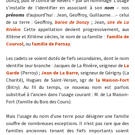
Donzy, puis le comte de Nevers – par un hommage. L’usage
s’installe de l'identifier en associant à son
nom
– nos
prénoms
d’aujourd’hui : Jean, Geoffroy, Guillaume…– celui
de sa terre : Geoffroy,
baron de Donzy
; Jean,
sire de La
Rivière
. Cette appellation devient progressivement, aux
XIIème et XIIIème siècles, le nom de sa famille :
famille de
Courvol
, ou
famille de Pernay
.
Les cadets se voient dotés de fiefs secondaires, dont le nom
identifie leur branche : Jacques de La Rivière, seigneur de
La
Garde
(Perroy) ;
Jean de La Barre
, seigneur de Gérigny (La
Charité), Hugues de Saint-Verain, sgr de
la Maison-Fort
(Bitry). Au fil du temps, ce nouveau nom est parfois
substitué à l’ancien dans l’usage courant : M. de La Maison-
Fort (famille du Bois des Cours).
Mais l’usage du nom d’une terre pour désigner une famille
souffre de nombreuses exceptions. Il n’est pas rare que des
familles anciennes tenant des fiefs importants soient