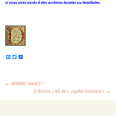
si vous avez accès à des archives locales ou familiales.
F
T
a
w
c
i
e
t
b
t
o
e
o
r
Navigation
←
BONNE ANNEE !
k
Entrains, cité de « Jupiter tonnant »
→
des