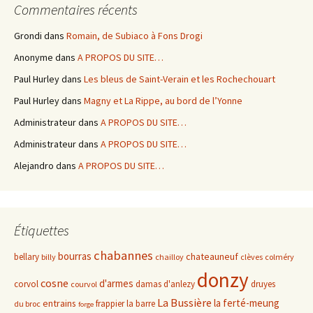
Commentaires récents
Grondi
dans
Romain, de Subiaco à Fons Drogi
Anonyme
dans
A PROPOS DU SITE…
Paul Hurley
dans
Les bleus de Saint-Verain et les Rochechouart
Paul Hurley
dans
Magny et La Rippe, au bord de l’Yonne
Administrateur
dans
A PROPOS DU SITE…
Administrateur
dans
A PROPOS DU SITE…
Alejandro
dans
A PROPOS DU SITE…
Étiquettes
chabannes
bourras
chateauneuf
bellary
billy
chailloy
clèves
colméry
donzy
cosne
d'armes
corvol
damas d'anlezy
druyes
courvol
La Bussière
la ferté-meung
entrains
frappier
la barre
du broc
forge