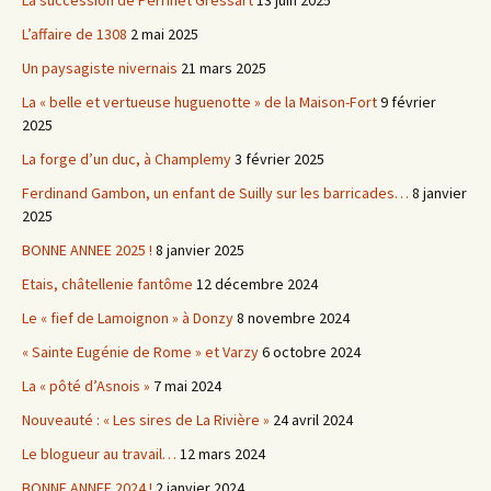
La succession de Perrinet Gressart
13 juin 2025
L’affaire de 1308
2 mai 2025
Un paysagiste nivernais
21 mars 2025
La « belle et vertueuse huguenotte » de la Maison-Fort
9 février
2025
La forge d’un duc, à Champlemy
3 février 2025
Ferdinand Gambon, un enfant de Suilly sur les barricades…
8 janvier
2025
BONNE ANNEE 2025 !
8 janvier 2025
Etais, châtellenie fantôme
12 décembre 2024
Le « fief de Lamoignon » à Donzy
8 novembre 2024
« Sainte Eugénie de Rome » et Varzy
6 octobre 2024
La « pôté d’Asnois »
7 mai 2024
Nouveauté : « Les sires de La Rivière »
24 avril 2024
Le blogueur au travail…
12 mars 2024
BONNE ANNEE 2024 !
2 janvier 2024