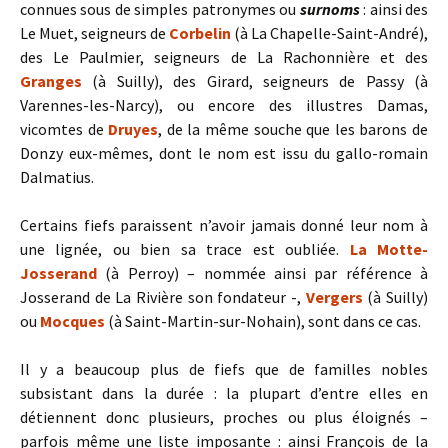
connues sous de simples patronymes ou
surnoms
: ainsi des
Le Muet, seigneurs de
Corbelin
(à La Chapelle-Saint-André),
des Le Paulmier, seigneurs de La Rachonnière et des
Granges
(à Suilly), des Girard, seigneurs de Passy (à
Varennes-les-Narcy), ou encore des illustres Damas,
vicomtes de
Druyes
, de la même souche que les barons de
Donzy eux-mêmes, dont le nom est issu du gallo-romain
Dalmatius.
Certains fiefs paraissent n’avoir jamais donné leur nom à
une lignée, ou bien sa trace est oubliée.
La Motte-
Josserand
(à Perroy) – nommée ainsi par référence à
Josserand de La Rivière son fondateur -,
Vergers
(à Suilly)
ou
Mocques
(à Saint-Martin-sur-Nohain), sont dans ce cas.
Il y a beaucoup plus de fiefs que de familles nobles
subsistant dans la durée : la plupart d’entre elles en
détiennent donc plusieurs, proches ou plus éloignés –
parfois même une liste imposante : ainsi François de la