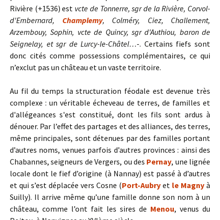
Rivière (+1536) est
vcte de Tonnerre, sgr de la Rivière, Corvol-
d'Embernard,
Champlemy
, Colméry, Ciez, Challement,
Arzembouy, Sophin, vcte de Quincy, sgr d'Authiou, baron de
Seignelay, et sgr de Lurcy-le-Châtel…
-. Certains fiefs sont
donc cités comme possessions complémentaires, ce qui
n’exclut pas un château et un vaste territoire.
Au fil du temps la structuration féodale est devenue très
complexe : un véritable écheveau de terres, de familles et
d'allégeances s'est constitué, dont les fils sont ardus à
dénouer. Par l’effet des partages et des alliances, des terres,
même principales, sont détenues par des familles portant
d’autres noms, venues parfois d’autres provinces : ainsi des
Chabannes, seigneurs de Vergers, ou des
Pernay
, une lignée
locale dont le fief d’origine (à Nannay) est passé à d’autres
et qui s’est déplacée vers Cosne (
Port-Aubry
et
le Magny
à
Suilly).
Il arrive même qu’une famille donne son nom à un
château, comme l’ont fait les sires de
Menou
, venus du