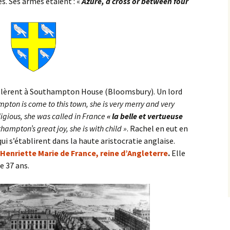
es. Ses armes étaient : «
Azure, a cross or between four
allèrent à Southampton House (Bloomsbury). Un lord
pton is come to this town, she is very merry and very
igious, she was called in France
« la belle et vertueuse
hampton’s great joy, she is with child »
. Rachel en eut en
qui s’établirent dans la haute aristocratie anglaise.
Henriette Marie de France, reine d’Angleterre
.
Elle
e 37 ans.