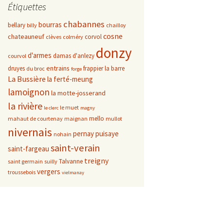
Étiquettes
chabannes
bourras
bellary
billy
chailloy
cosne
chateauneuf
corvol
clèves
colméry
donzy
d'armes
damas d'anlezy
courvol
entrains
druyes
frappier
la barre
du broc
forge
La Bussière
la ferté-meung
lamoignon
la motte-josserand
la rivière
le muet
le clerc
magny
mello
mahaut de courtenay
maignan
mullot
nivernais
pernay
puisaye
nohain
saint-verain
saint-fargeau
treigny
Talvanne
saint germain
suilly
vergers
troussebois
vielmanay