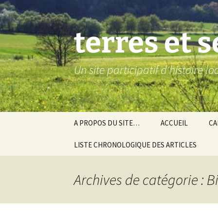
Aller
au
contenu
terres et 
Un site participatif d'histoire l
A PROPOS DU SITE…
ACCUEIL
CA
LISTE CHRONOLOGIQUE DES ARTICLES
Ba
Ev
Archives de catégorie : Bi
Co
Gra