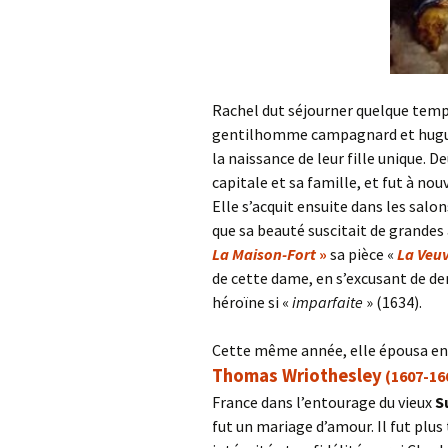
Rachel dut séjourner quelque temps
gentilhomme campagnard et hugue
la naissance de leur fille unique. D
capitale et sa famille, et fut à nouv
Elle s’acquit ensuite dans les sal
que sa beauté suscitait de grandes
La Maison-Fort
»
sa pièce «
La Veu
de cette dame, en s’excusant de d
héroïne si «
imparfaite
» (1634).
Cette même année, elle épousa en
Thomas Wriothesley
(1607-16
France dans l’entourage du vieux
S
fut un mariage d’amour. Il fut plus