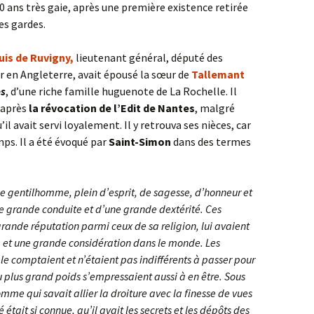
0 ans très gaie, après une première existence retirée
es gardes.
is de Ruvigny,
lieutenant général, député des
 en Angleterre, avait épousé la sœur de
Tallemant
es
, d’une riche famille huguenote de La Rochelle. Il
i après
la révocation de l’Edit de Nantes
, malgré
’il avait servi loyalement. Il y retrouva ses nièces, car
ps. Il a été évoqué par
Saint-Simon
dans des termes
e gentilhomme, plein d’esprit, de sagesse, d’honneur et
ne grande conduite et d’une grande dextérité. Ces
grande réputation parmi ceux de sa religion, lui avaient
et une grande considération dans le monde. Les
 le comptaient et n’étaient pas indifférents à passer pour
du plus grand poids s’empressaient aussi à en être.
Sous
omme qui savait allier la droiture avec la finesse de vues
é était si connue, qu’il avait les secrets et les dépôts des