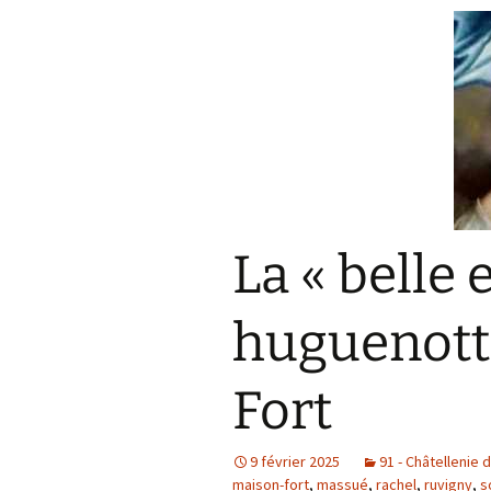
La « belle 
huguenotte
Fort
9 février 2025
91 - Châtellenie 
maison-fort
,
massué
,
rachel
,
ruvigny
,
s