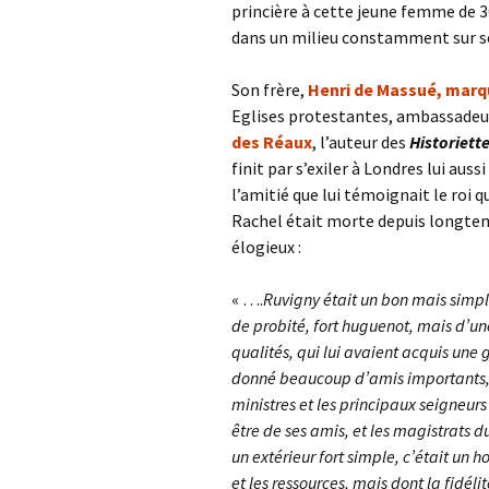
princière à cette jeune femme de 3
dans un milieu constamment sur s
Son frère,
Henri de Massué, marqu
Eglises protestantes, ambassadeur
des Réaux
, l’auteur des
Historiett
finit par s’exiler à Londres lui auss
l’amitié que lui témoignait le roi qu
Rachel était morte depuis longtem
élogieux :
« ….
Ruvigny était un bon mais simpl
de probité, fort huguenot, mais d’u
qualités, qui lui avaient acquis une 
donné beaucoup d’amis importants, 
ministres et les principaux seigneurs
être de ses amis, et les magistrats 
un extérieur fort simple, c’était un h
et les ressources, mais dont la fidélit