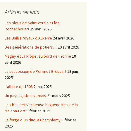
Châtellenie d’Etais
Articles récents
Châtellenie de Chatel-
-
Censoir
Châtellenies de Corvol et
Les bleus de Saint-Verain et les
Billy
Rochechouart
25 avril 2026
s du
Les Baillis royaux d’Auxerre
24 avril 2026
Des générations de potiers…
20 avril 2026
Magny et La Rippe, au bord de l’Yonne
18
avril 2026
La succession de Perrinet Gressart
13 juin
2025
L’affaire de 1308
2 mai 2025
Un paysagiste nivernais
21 mars 2025
La « belle et vertueuse huguenotte » de la
Maison-Fort
9 février 2025
La forge d’un duc, à Champlemy
3 février
2025