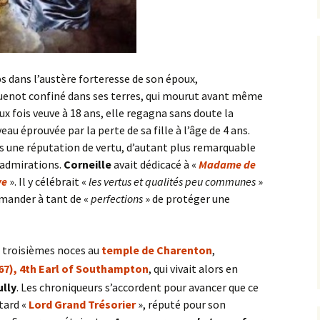
 dans l’austère forteresse de son époux,
not confiné dans ses terres, qui mourut avant même
eux fois veuve à 18 ans, elle regagna sans doute la
eau éprouvée par la perte de sa fille à l’âge de 4 ans.
ons une réputation de vertu, d’autant plus remarquable
 admirations.
Corneille
avait dédicacé à «
Madame de
ve
». Il y célébrait «
les vertus et qualités peu communes
»
emander à tant de «
perfections
» de protéger une
 troisièmes noces au
temple de Charenton
,
67), 4th Earl of Southampton
, qui vivait alors en
ully
. Les chroniqueurs s’accordent pour avancer que ce
 tard «
Lord Grand Trésorier
», réputé pour son