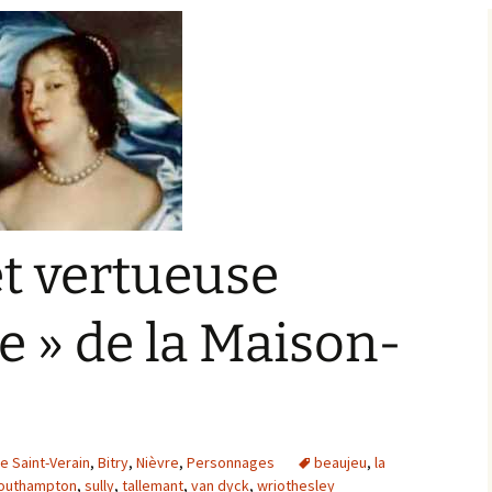
Bargis
Baronnie de Saint-Verain
Châtellenie de Saint
Verain
Comté d’Auxerre
Seigneuries voisine
Comté de Gien
Donziais
Seigneurie de Courtenay
Comté de Sancerre
et vertueuse
 » de la Maison-
de Saint-Verain
,
Bitry
,
Nièvre
,
Personnages
beaujeu
,
la
outhampton
,
sully
,
tallemant
,
van dyck
,
wriothesley