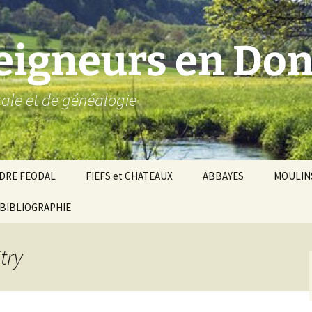
seigneurs en Don
ocale et de généalogie
DRE FEODAL
FIEFS et CHATEAUX
ABBAYES
MOULIN
ronnie de Donzy
BIBLIOGRAPHIE
Par ordre alphabétique…
Saint-Aignan-sur-Cher
êché d’Auxerre
Par châtellenies…
Le Perche-Gouët
Châtellenies d’origi
try
mté-duché de Nevers
Châtellenies adjoin
nds fiefs voisins
Baronnie de Toucy
Châtellenie de
(Saint-Fargeau, Puisaye)
Châteauneuf-Val-d