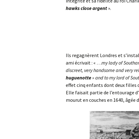
intégrité et sa fidélité au roi Charl
hawks close argent
».
Ils regagnèrent Londres et s’inst
ami écrivait : « …
my lady of Southam
discreet, very handsome and very rel
huguenotte
» and to my lord of Sout
effet cinq enfants dont deux filles 
Elle faisait partie de l’entourage d’
mourut en couches en 1640, âgée d