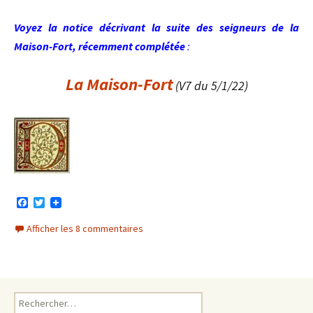
Voyez la notice décrivant la suite des seigneurs de la
Maison-Fort, récemment complétée
:
La Maison-Fort
(V7 du 5/1/22)
F
T
a
w
c
i
Afficher les 8 commentaires
e
t
b
t
o
e
o
r
k
Rechercher :