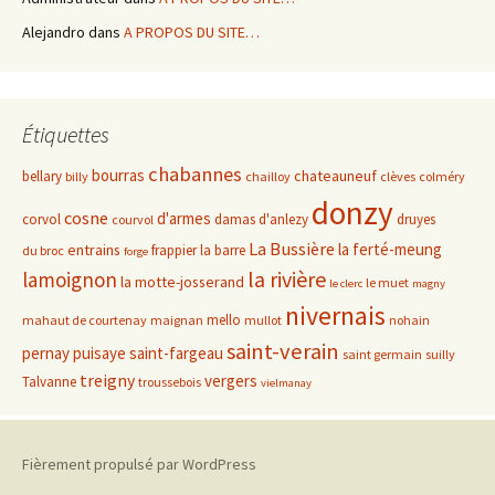
Alejandro
dans
A PROPOS DU SITE…
Étiquettes
chabannes
bourras
chateauneuf
bellary
billy
chailloy
clèves
colméry
donzy
cosne
d'armes
corvol
damas d'anlezy
druyes
courvol
La Bussière
la ferté-meung
entrains
frappier
la barre
du broc
forge
la rivière
lamoignon
la motte-josserand
le muet
le clerc
magny
nivernais
mello
mahaut de courtenay
maignan
mullot
nohain
saint-verain
pernay
puisaye
saint-fargeau
saint germain
suilly
treigny
vergers
Talvanne
troussebois
vielmanay
Fièrement propulsé par WordPress