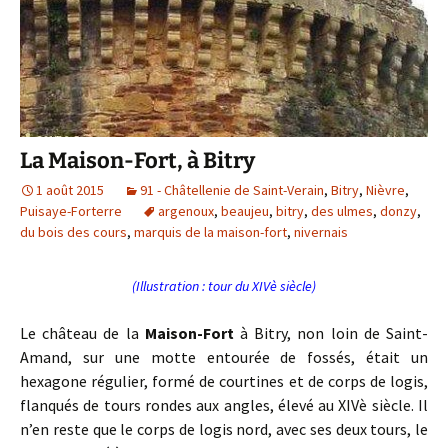
La Maison-Fort, à Bitry
1 août 2015
91 - Châtellenie de Saint-Verain
,
Bitry
,
Nièvre
,
Puisaye-Forterre
argenoux
,
beaujeu
,
bitry
,
des ulmes
,
donzy
,
du bois des cours
,
marquis de la maison-fort
,
nivernais
(Illustration : tour du XIVè siècle)
Le château de la
Maison-Fort
à Bitry, non loin de Saint-
Amand, sur une motte entourée de fossés, était un
hexagone régulier, formé de courtines et de corps de logis,
flanqués de tours rondes aux angles, élevé au XIVè siècle. Il
n’en reste que le corps de logis nord, avec ses deux tours, le