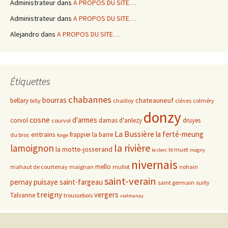
Administrateur
dans
A PROPOS DU SITE…
Administrateur
dans
A PROPOS DU SITE…
Alejandro
dans
A PROPOS DU SITE…
Étiquettes
chabannes
bourras
chateauneuf
bellary
billy
chailloy
clèves
colméry
donzy
cosne
d'armes
corvol
damas d'anlezy
druyes
courvol
La Bussière
la ferté-meung
entrains
frappier
la barre
du broc
forge
la rivière
lamoignon
la motte-josserand
le muet
le clerc
magny
nivernais
mello
mahaut de courtenay
maignan
mullot
nohain
saint-verain
pernay
puisaye
saint-fargeau
saint germain
suilly
treigny
vergers
Talvanne
troussebois
vielmanay