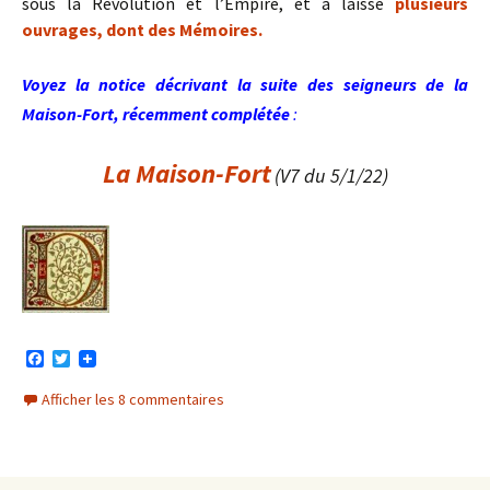
sous la Révolution et l’Empire, et a laissé
plusieurs
ouvrages, dont des Mémoires.
Voyez la notice décrivant la suite des seigneurs de la
Maison-Fort, récemment complétée
:
La Maison-Fort
(V7 du 5/1/22)
F
T
a
w
c
i
Afficher les 8 commentaires
e
t
b
t
o
e
o
r
k