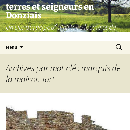
Aller
terres et seigneurs en
au
Donziais
contenu
Un site participatif d'histoire locale et de
généalogie
Recherc
Menu
Archives par mot-clé : marquis de
la maison-fort