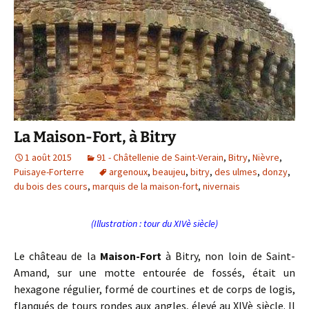
La Maison-Fort, à Bitry
1 août 2015
91 - Châtellenie de Saint-Verain
,
Bitry
,
Nièvre
,
Puisaye-Forterre
argenoux
,
beaujeu
,
bitry
,
des ulmes
,
donzy
,
du bois des cours
,
marquis de la maison-fort
,
nivernais
(Illustration : tour du XIVè siècle)
Le château de la
Maison-Fort
à Bitry, non loin de Saint-
Amand, sur une motte entourée de fossés, était un
hexagone régulier, formé de courtines et de corps de logis,
flanqués de tours rondes aux angles, élevé au XIVè siècle. Il