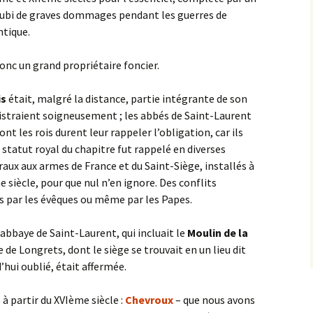
 subi de graves dommages pendant les guerres de
ntique.
donc un grand propriétaire foncier.
is
était, malgré la distance, partie intégrante de son
istraient soigneusement ; les abbés de Saint-Laurent
ont les rois durent leur rappeler l’obligation, car ils
e statut royal du chapitre fut rappelé en diverses
raux aux armes de France et du Saint-Siège, installés à
e siècle, pour que nul n’en ignore. Des conflits
és par les évêques ou même par les Papes.
baye de Saint-Laurent, qui incluait le
Moulin de la
e de Longrets, dont le siège se trouvait en un lieu dit
’hui oublié, était affermée.
à partir du XVIème siècle :
Chevroux
– que nous avons