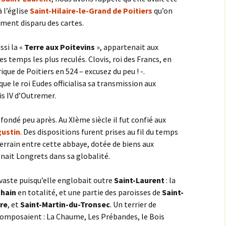
 l’église
Saint-Hilaire-le-Grand de Poitiers
qu’on
ment disparu des cartes.
ssi la «
Terre aux Poitevins
», appartenait aux
s temps les plus reculés. Clovis, roi des Francs, en
ique de Poitiers en 524 – excusez du peu ! -.
ue le roi Eudes officialisa sa transmission aux
is IV d’Outremer.
ondé peu après. Au XIème siècle il fut confié aux
gustin
. Des dispositions furent prises au fil du temps
terrain entre cette abbaye, dotée de biens aux
enait Longrets dans sa globalité.
 vaste puisqu’elle englobait outre
Saint-Laurent
: la
ohain
en totalité, et une partie des paroisses de
Saint-
ire
, et
Saint-Martin-du-Tronsec
. Un terrier de
 composaient : La Chaume, Les Prébandes, le Bois