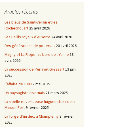
Châtellenie d’Etais
Articles récents
Châtellenie de Chatel-
-
Censoir
Châtellenies de Corvol et
Les bleus de Saint-Verain et les
Billy
Rochechouart
25 avril 2026
s du
Les Baillis royaux d’Auxerre
24 avril 2026
Des générations de potiers…
20 avril 2026
Magny et La Rippe, au bord de l’Yonne
18
avril 2026
La succession de Perrinet Gressart
13 juin
2025
L’affaire de 1308
2 mai 2025
Un paysagiste nivernais
21 mars 2025
La « belle et vertueuse huguenotte » de la
Maison-Fort
9 février 2025
La forge d’un duc, à Champlemy
3 février
2025