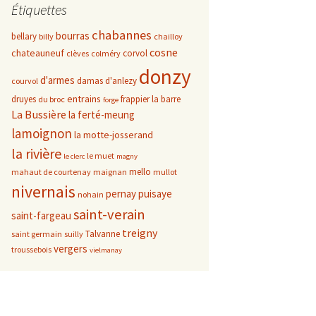
Étiquettes
chabannes
bourras
bellary
billy
chailloy
cosne
chateauneuf
corvol
clèves
colméry
donzy
d'armes
damas d'anlezy
courvol
entrains
druyes
frappier
la barre
du broc
forge
La Bussière
la ferté-meung
lamoignon
la motte-josserand
la rivière
le muet
le clerc
magny
mello
mahaut de courtenay
maignan
mullot
nivernais
pernay
puisaye
nohain
saint-verain
saint-fargeau
treigny
Talvanne
saint germain
suilly
vergers
troussebois
vielmanay