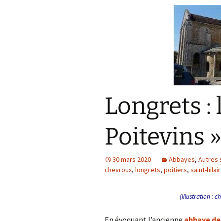
Longrets : 
Poitevins 
30 mars 2020
Abbayes
,
Autres 
chevroux
,
longrets
,
poitiers
,
saint-hilai
(Illustration : 
En évoquant l’ancienne
abbaye de