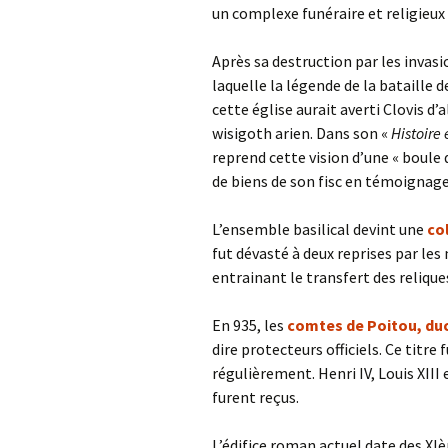
un complexe funéraire et religieux
Après sa destruction par les invasi
laquelle la légende de la bataille 
cette église aurait averti Clovis d’
wisigoth arien. Dans son «
Histoire
reprend cette vision d’une « boule d
de biens de son fisc en témoignag
L’ensemble basilical devint une
co
fut dévasté à deux reprises par les
entrainant le transfert des relique
En 935, les
comtes de Poitou, duc
dire protecteurs officiels. Ce titre 
régulièrement. Henri IV, Louis XIII
furent reçus.
L’édifice roman actuel date des XI