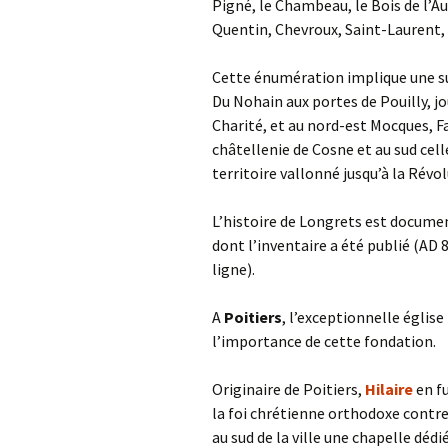
Pigné, le Chambeau, le Bois de l’
Quentin, Chevroux, Saint-Laurent, 
Cette énumération implique une sup
Du Nohain aux portes de Pouilly, j
Charité, et au nord-est Mocques, Fa
châtellenie de Cosne et au sud cell
territoire vallonné jusqu’à la Révol
L’histoire de Longrets est documen
dont l’inventaire a été publié (AD 8
ligne).
A
Poitiers
, l’exceptionnelle égli
l’importance de cette fondation.
Originaire de Poitiers,
Hilaire
en fu
la foi chrétienne orthodoxe contre 
au sud de la ville une chapelle dédi