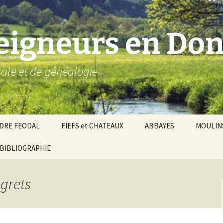
seigneurs en Don
ocale et de généalogie
DRE FEODAL
FIEFS et CHATEAUX
ABBAYES
MOULIN
ronnie de Donzy
BIBLIOGRAPHIE
Par ordre alphabétique…
Saint-Aignan-sur-Cher
êché d’Auxerre
Par châtellenies…
Le Perche-Gouët
Châtellenies d’origi
ngrets
mté-duché de Nevers
Châtellenies adjoin
nds fiefs voisins
Baronnie de Toucy
Châtellenie de
(Saint-Fargeau, Puisaye)
Châteauneuf-Val-d