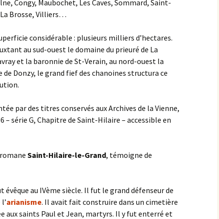
Aulne, Congy, Maubochet, Les Caves, Sommard, Saint-
La Brosse, Villiers…
erficie considérable : plusieurs milliers d’hectares.
ouxtant au sud-ouest le domaine du prieuré de La
vray et la baronnie de St-Verain, au nord-ouest la
e de Donzy, le grand fief des chanoines structura ce
ution.
tée par des titres conservés aux Archives de la Vienne,
6 – série G, Chapitre de Saint-Hilaire – accessible en
se romane
Saint-Hilaire-le-Grand
, témoigne de
t évêque au IVème siècle. Il fut le grand défenseur de
l’
arianisme
. Il avait fait construire dans un cimetière
ée aux saints Paul et Jean, martyrs. Il y fut enterré et