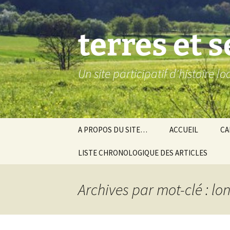
Aller
au
contenu
terres et 
Un site participatif d'histoire l
A PROPOS DU SITE…
ACCUEIL
CA
LISTE CHRONOLOGIQUE DES ARTICLES
Ba
Ev
Archives par mot-clé : lo
Co
Gra