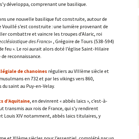
 s’y développa, comprenant une basilique.
ons une nouvelle basilique fut construite, autour de
de Vouillé s’est construite : une lumière provenant de
aller combattre et vaincre les troupes d’Alaric, roi
 ecclésiastique des Francs
« , Grégoire de Tours (538-594)
e feu ». Le roi aurait alors doté l’église Saint-Hilaire
e de reconnaissance.
llégiale de chanoines
réguliers au VIIIème siècle et
 musulmans en 732 et par les vikings vers 860,
s du saint au Puy-en-Velay.
s d’Aquitaine
, en devinrent « abbés laïcs », c’est-à-
fut transmis aux rois de France, qui s’y rendirent
 et Louis XIV notamment, abbés laïcs titulaires, y
ème et XIIème siècles pour l’essentiel, complété par un