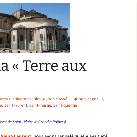
Bargis
Baronnie de Saint-Verain
Châtellenie de Saint
Verain
Comté d’Auxerre
Seigneuries voisine
Comté de Gien
Donziais
Seigneurie de Courtenay
la « Terre aux
Comté de Sancerre
»
sites du Nivernais
,
Nièvre
,
Non classé
bois-regnault
,
re
,
saint-laurent
,
saint-martin
,
saint-quentin
chevet de Saint-Hilaire-le-Grand à Poitiers)
 Saint-Laurent
, nous avons rappelé qu’elle avait été