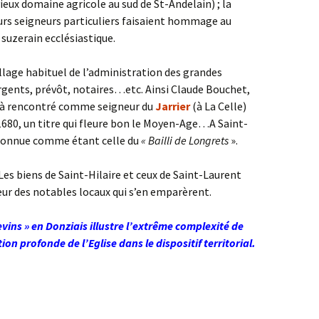
vieux domaine agricole au sud de St-Andelain) ; la
eurs seigneurs particuliers faisaient hommage au
 suzerain ecclésiastique.
illage habituel de l’administration des grandes
sergents, prévôt, notaires…etc. Ainsi Claude Bouchet,
éjà rencontré comme seigneur du
Jarrier
(à La Celle)
 1680, un titre qui fleure bon le Moyen-Age…A Saint-
connue comme étant celle du
« Bailli de Longrets
».
 Les biens de Saint-Hilaire et ceux de Saint-Laurent
ur des notables locaux qui s’en emparèrent.
tevins » en Donziais illustre l’extrême complexité de
ion profonde de l’Eglise dans le dispositif territorial.