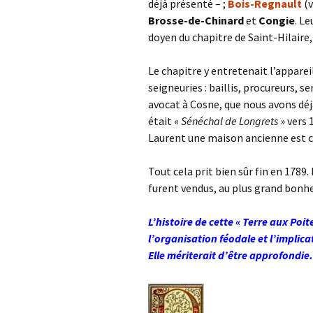
déjà présenté – ;
Bois-Regnault
(
Brosse-de-Chinard
et
Congie
. L
doyen du chapitre de Saint-Hilaire,
Le chapitre y entretenait l’appare
seigneuries : baillis, procureurs, 
avocat à Cosne, que nous avons d
était «
Sénéchal de Longrets
» vers
Laurent une maison ancienne est 
Tout cela prit bien sûr fin en 1789.
furent vendus, au plus grand bonhe
L’histoire de cette « Terre aux Poi
l’organisation féodale et l’implicat
Elle mériterait d’être approfondie.