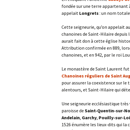
fondée sur une terre appartenant à
appelait
Longrets
: un nom totale
Cette seigneurie, qu’on appelait au
chanoines de Saint-Hilaire depuis le
aurait fait don à cette église histor
Attribution confirmée en 889, lorsq
chanoines, et en 942, par le roi Lou
Le monastère de Saint Laurent fut f
Chanoines réguliers de Saint Au
pour assurer la coexistence sur le 
alentours, et Saint-Hilaire qui dét
Une seigneurie ecclésiastique très
paroisse de
Saint-Quentin-sur-N
Andelain
,
Garchy
,
Pouilly-sur-Lo
1526 énumère les lieux-dits qui la