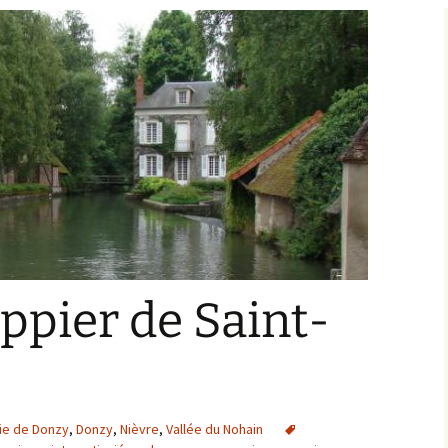
Bargis
Baronnie de Saint-Verain
Châtellenie de Saint
Verain
Comté d’Auxerre
Seigneuries voisine
Comté de Gien
Donziais
Seigneurie de Courtenay
Comté de Sancerre
appier de Saint-
nie de Donzy
,
Donzy
,
Nièvre
,
Vallée du Nohain