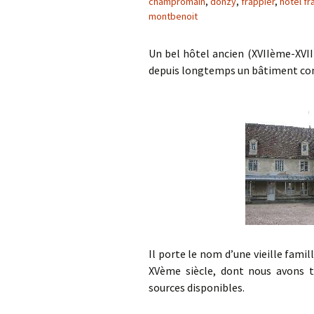
champromain
,
donzy
,
frappier
,
hotel fr
montbenoit
Un bel hôtel ancien (XVIIème-XVIII
depuis longtemps un bâtiment comm
Il porte le nom d’une vieille fami
XVème siècle, dont nous avons t
sources disponibles.