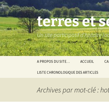
Aller
au
contenu
terres et 
Un site participatif d'histoire l
A PROPOS DU SITE…
ACCUEIL
CA
LISTE CHRONOLOGIQUE DES ARTICLES
Ba
Ev
Archives par mot-clé : ho
Co
Gra