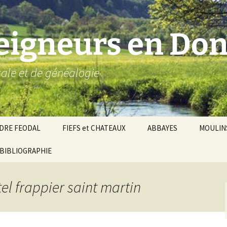
seigneurs en Don
ocale et de généalogie
DRE FEODAL
FIEFS et CHATEAUX
ABBAYES
MOULIN
ronnie de Donzy
BIBLIOGRAPHIE
Par ordre alphabétique…
Saint-Aignan-sur-Cher
êché d’Auxerre
Par châtellenies…
Le Perche-Gouët
Châtellenies d’origi
tel frappier saint martin
mté-duché de Nevers
Châtellenies adjoin
nds fiefs voisins
Baronnie de Toucy
Châtellenie de
(Saint-Fargeau, Puisaye)
Châteauneuf-Val-d