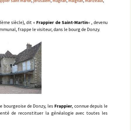
appier saint martin
,
jérusalem
,
magnan
,
maignan
,
marizeaux
,
ème siècle), dit «
Frappier de Saint-Martin
« , devenu
unal, frappe le visiteur, dans le bourg de Donzy.
lle bourgeoise de Donzy, les
Frappier
, connue depuis le
enté de reconstituer la généalogie avec toutes les