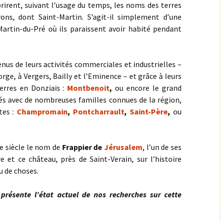
prirent, suivant l’usage du temps, les noms des terres
rons, dont Saint-Martin. S’agit-il simplement d’une
Martin-du-Pré où ils paraissent avoir habité pendant
enus de leurs activités commerciales et industrielles –
rge, à Vergers, Bailly et l’Eminence – et grâce à leurs
terres en Donziais :
Montbenoit
,
ou encore le grand
iés avec de nombreuses familles connues de la région,
tes :
Champromain
,
Pontcharrault
,
Saint-Père
,
ou
me siècle le nom de
Frappier de
Jérusalem
, l’un de ses
 et ce château, près de Saint-Verain, sur l’histoire
u de choses.
présente l’état actuel de nos recherches sur cette