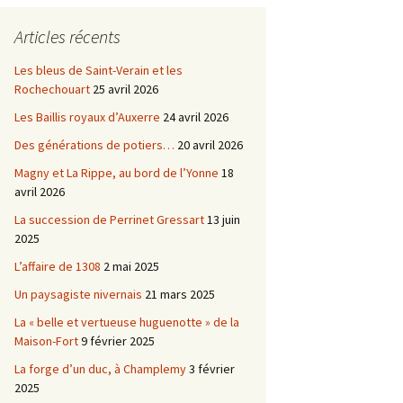
Châtellenie d’Etais
Articles récents
Châtellenie de Chatel-
-
Censoir
Châtellenies de Corvol et
Les bleus de Saint-Verain et les
Billy
Rochechouart
25 avril 2026
s du
Les Baillis royaux d’Auxerre
24 avril 2026
Des générations de potiers…
20 avril 2026
Magny et La Rippe, au bord de l’Yonne
18
avril 2026
La succession de Perrinet Gressart
13 juin
2025
L’affaire de 1308
2 mai 2025
Un paysagiste nivernais
21 mars 2025
La « belle et vertueuse huguenotte » de la
Maison-Fort
9 février 2025
La forge d’un duc, à Champlemy
3 février
2025