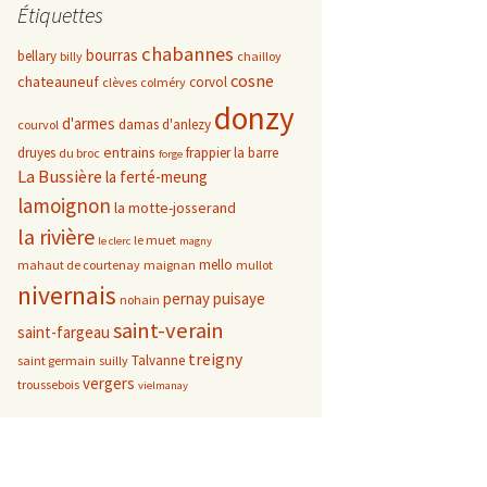
Étiquettes
chabannes
bourras
bellary
billy
chailloy
cosne
chateauneuf
corvol
clèves
colméry
donzy
d'armes
damas d'anlezy
courvol
entrains
druyes
frappier
la barre
du broc
forge
La Bussière
la ferté-meung
lamoignon
la motte-josserand
la rivière
le muet
le clerc
magny
mello
mahaut de courtenay
maignan
mullot
nivernais
pernay
puisaye
nohain
saint-verain
saint-fargeau
treigny
Talvanne
saint germain
suilly
vergers
troussebois
vielmanay