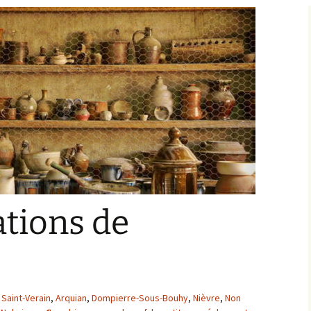
Bargis
Baronnie de Saint-Verain
Châtellenie de Saint
Verain
Comté d’Auxerre
Seigneuries voisine
Comté de Gien
Donziais
Seigneurie de Courtenay
Comté de Sancerre
tions de
 Saint-Verain
,
Arquian
,
Dompierre-Sous-Bouhy
,
Nièvre
,
Non