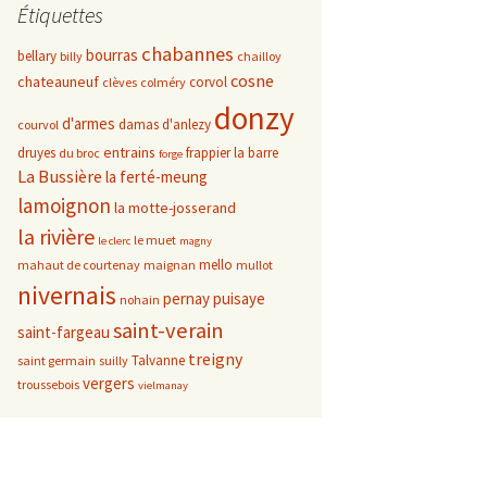
Étiquettes
chabannes
bourras
bellary
billy
chailloy
cosne
chateauneuf
corvol
clèves
colméry
donzy
d'armes
damas d'anlezy
courvol
entrains
druyes
frappier
la barre
du broc
forge
La Bussière
la ferté-meung
lamoignon
la motte-josserand
la rivière
le muet
le clerc
magny
mello
mahaut de courtenay
maignan
mullot
nivernais
pernay
puisaye
nohain
saint-verain
saint-fargeau
treigny
Talvanne
saint germain
suilly
vergers
troussebois
vielmanay