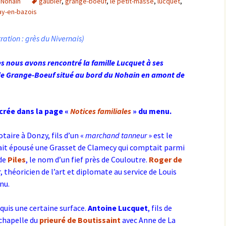
 Nohain
gaubier
,
grange-boeuf
,
le petit-massé
,
lucquet
,
y-en-bazois
stration : grès du Nivernais)
s nous avons rencontré la famille Lucquet à ses
f de Grange-Boeuf situé au bord du Nohain en amont de
acrée dans la page «
Notices familiales
» du menu.
otaire à Donzy, fils d’un «
marchand tanneur
» est le
 avait épousé une Grasset de Clamecy qui comptait parmi
 de
Piles
, le nom d’un fief près de Couloutre.
Roger de
r, théoricien de l’art et diplomate au service de Louis
nu.
quis une certaine surface.
Antoine Lucquet
, fils de
 chapelle du
prieuré de
Boutissaint
avec Anne de La