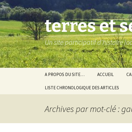
Aller
au
contenu
terres et 
Un site participatif d'histoire l
A PROPOS DU SITE…
ACCUEIL
CA
LISTE CHRONOLOGIQUE DES ARTICLES
Ba
Ev
Archives par mot-clé : ga
Co
Gra