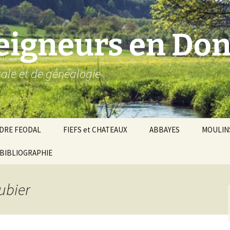
seigneurs en Don
ocale et de généalogie
DRE FEODAL
FIEFS et CHATEAUX
ABBAYES
MOULIN
ronnie de Donzy
BIBLIOGRAPHIE
Par ordre alphabétique…
Saint-Aignan-sur-Cher
êché d’Auxerre
Par châtellenies…
Le Perche-Gouët
Châtellenies d’origi
ubier
mté-duché de Nevers
Châtellenies adjoin
nds fiefs voisins
Baronnie de Toucy
Châtellenie de
(Saint-Fargeau, Puisaye)
Châteauneuf-Val-d