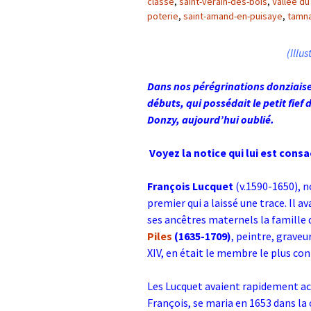
classé
,
saint-verain-des-bois
,
Vallée du
poterie
,
saint-amand-en-puisaye
,
tamna
(Illu
Dans nos pérégrinations donziaise
débuts, qui possédait le petit fie
Donzy, aujourd’hui oublié.
Voyez la notice qui lui est cons
François Lucquet
(v.1590-1650), n
premier qui a laissé une trace. Il
ses ancêtres maternels la famille
Piles
(1635-1709)
, peintre, graveu
XIV, en était le membre le plus con
Les Lucquet avaient rapidement ac
François, se maria en 1653 dans la