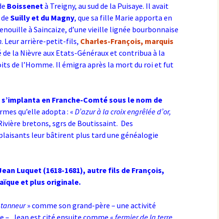
 de
Boissenet
à Treigny, au sud de la Puisaye. Il avait
 de
Suilly et du Magny
, que sa fille Marie apporta en
enouille à Saincaize, d’une vieille lignée bourbonnaise
n
. Leur arrière-petit-fils,
Charles-François,
marquis
é de la Nièvre aux Etats-Généraux et contribua à la
its de l’Homme. Il émigra après la mort du roi et fut
e s’implanta en Franche-Comté sous le nom de
rmes qu’elle adopta : «
D’azur à la croix engrêlée d’or,
Rivière bretons, sgrs de Boutissaint. Des
aisants leur bâtirent plus tard une généalogie
ean Luquet (1618-1681), autre fils de François,
saïque et plus originale.
tanneur
» comme son grand-père – une activité
e –, Jean est cité ensuite comme «
fermier de la terre