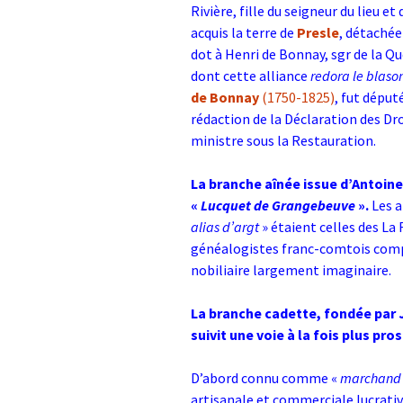
Rivière, fille du seigneur du lieu et
acquis la terre de
Presle
, détachée
dot à Henri de Bonnay, sgr de la Qu
dont cette alliance
redora le blaso
de Bonnay
(1750-1825)
, fut déput
rédaction de la Déclaration des Dro
ministre sous la Restauration.
La branche aînée issue d’Antoin
«
Lucquet de Grangebeuve
».
Les a
alias d’argt
» étaient celles des La 
généalogistes franc-comtois compl
nobiliaire largement imaginaire.
La branche cadette, fondée par J
suivit une voie à la fois plus pro
D’abord connu comme «
marchand 
artisanale et commerciale lucrativ