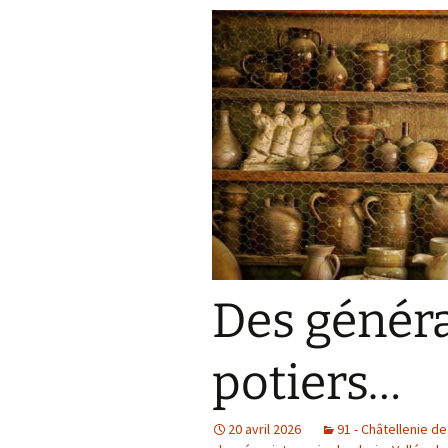
Des généra
potiers…
20 avril 2026
91 - Châtellenie de