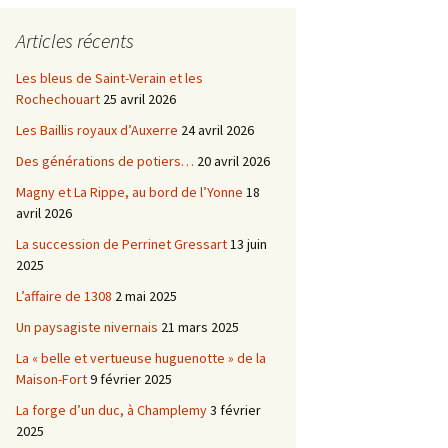
Châtellenie d’Etais
Articles récents
Châtellenie de Chatel-
-
Censoir
Châtellenies de Corvol et
Les bleus de Saint-Verain et les
Billy
Rochechouart
25 avril 2026
s du
Les Baillis royaux d’Auxerre
24 avril 2026
Des générations de potiers…
20 avril 2026
Magny et La Rippe, au bord de l’Yonne
18
avril 2026
La succession de Perrinet Gressart
13 juin
2025
L’affaire de 1308
2 mai 2025
Un paysagiste nivernais
21 mars 2025
La « belle et vertueuse huguenotte » de la
Maison-Fort
9 février 2025
La forge d’un duc, à Champlemy
3 février
2025