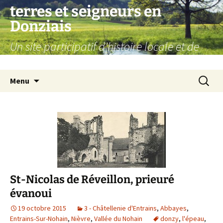
Aller
terres et seigneurs en
au
Donziais
contenu
Un site participatif d'histoire locale et de
généalogie
Recherc
Menu
St-Nicolas de Réveillon, prieuré
évanoui
19 octobre 2015
3 - Châtellenie d'Entrains
,
Abbayes
,
Entrains-Sur-Nohain
,
Nièvre
,
Vallée du Nohain
donzy
,
l'épeau
,