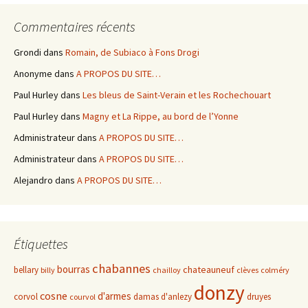
Commentaires récents
Grondi
dans
Romain, de Subiaco à Fons Drogi
Anonyme
dans
A PROPOS DU SITE…
Paul Hurley
dans
Les bleus de Saint-Verain et les Rochechouart
Paul Hurley
dans
Magny et La Rippe, au bord de l’Yonne
Administrateur
dans
A PROPOS DU SITE…
Administrateur
dans
A PROPOS DU SITE…
Alejandro
dans
A PROPOS DU SITE…
Étiquettes
chabannes
bourras
chateauneuf
bellary
billy
chailloy
clèves
colméry
donzy
cosne
d'armes
corvol
damas d'anlezy
druyes
courvol