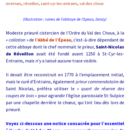
nivernais
,
réveillon
,
saint-cyr-les-entrains
,
val-des-choux
(Illustration : ruines de l’abbaye de l’Epeau, Donzy)
Modeste prieuré cistercien de l’Ordre du Val des Choux, à la
«
collation
» de
l’Abbé de l’Épeau
, c’est-à-dire dépendant de
cette abbaye dont le chef nommait le prieur,
Saint-Nicolas
de Réveillon
avait été fondé avant 1250 à St-Cyr-les-
Entrains, mais n’y a laissé aucune trace visible.
Il devait être reconstruit en 1770 à l’emplacement initial,
mais le curé d’Entrains, également
prieur commendataire
de
Saint Nicolas, préféra utiliser le «
quart de réserve des
coupes de bois
» pour agrandir l’église paroissiale St-Sulpice
par une chapelle derrière le chœur, qui tint lieu dès lors de
prieuré.
Voyez ci-dessous une notice consacrée pour l’essentiel