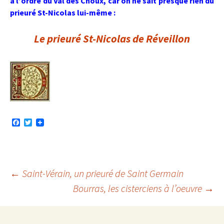
à l’ordre du Val des Choux, car on ne sait presque rien du
prieuré St-Nicolas lui-même :
Le prieuré St-Nicolas de Réveillon
F
T
a
w
c
i
e
t
b
t
o
e
o
r
Navigation
←
Saint-Vérain, un prieuré de Saint Germain
k
Bourras, les cisterciens à l’oeuvre
→
des