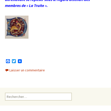
membres de « La Truite ».
F
T
a
w
c
i
Laisser un commentaire
e
t
b
t
o
e
o
r
k
Rechercher :