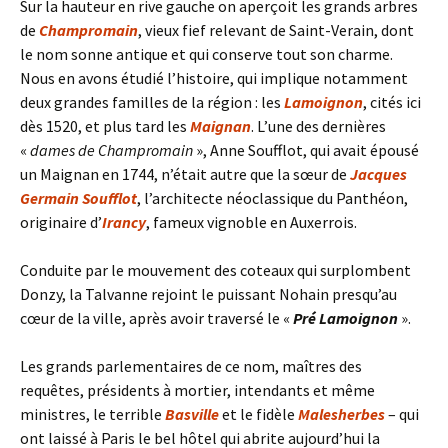
Sur la hauteur en rive gauche on aperçoit les grands arbres
de
Champromain
, vieux fief relevant de Saint-Verain, dont
le nom sonne antique et qui conserve tout son charme.
Nous en avons étudié l’histoire, qui implique notamment
deux grandes familles de la région : les
Lamoignon
, cités ici
dès 1520, et plus tard les
Maignan
. L’une des dernières
«
dames de Champromain
», Anne Soufflot, qui avait épousé
un Maignan en 1744, n’était autre que la sœur de
Jacques
Germain Soufflot
, l’architecte néoclassique du Panthéon,
originaire d’
Irancy
, fameux vignoble en Auxerrois.
Conduite par le mouvement des coteaux qui surplombent
Donzy, la Talvanne rejoint le puissant Nohain presqu’au
cœur de la ville, après avoir traversé le «
Pré Lamoignon
».
Les grands parlementaires de ce nom, maîtres des
requêtes, présidents à mortier, intendants et même
ministres, le terrible
Basville
et le fidèle
Malesherbes
– qui
ont laissé à Paris le bel hôtel qui abrite aujourd’hui la