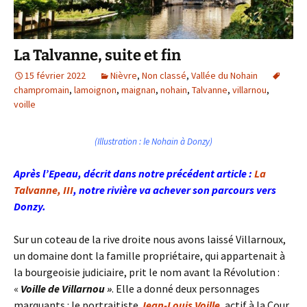
La Talvanne, suite et fin
15 février 2022
Nièvre
,
Non classé
,
Vallée du Nohain
champromain
,
lamoignon
,
maignan
,
nohain
,
Talvanne
,
villarnou
,
voille
(Illustration : le Nohain à Donzy)
Après l’Epeau, décrit dans notre précédent article :
La
Talvanne, III
, notre rivière va achever son parcours vers
Donzy.
Sur un coteau de la rive droite nous avons laissé Villarnoux,
un domaine dont la famille propriétaire, qui appartenait à
la bourgeoisie judiciaire, prit le nom avant la Révolution :
«
Voille de Villarnou »
. Elle a donné deux personnages
marquants : le portraitiste
Jean-Louis Voille
,
actif à la Cour