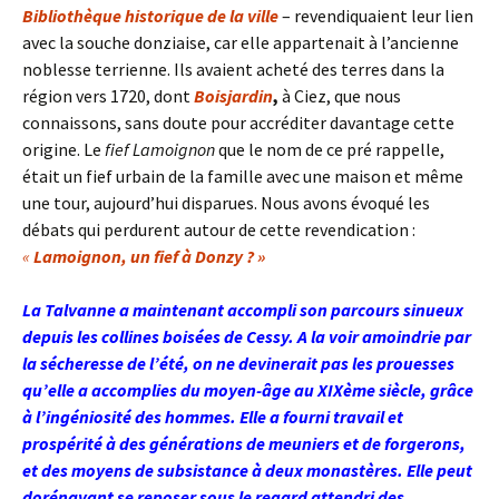
Bibliothèque historique de la ville
– revendiquaient leur lien
avec la souche donziaise, car elle appartenait à l’ancienne
noblesse terrienne. Ils avaient acheté des terres dans la
région vers 1720, dont
Boisjardin
,
à Ciez, que nous
connaissons, sans doute pour accréditer davantage cette
origine. Le
fief Lamoignon
que le nom de ce pré rappelle,
était un fief urbain de la famille avec une maison et même
une tour, aujourd’hui disparues. Nous avons évoqué les
débats qui perdurent autour de cette revendication :
«
Lamoignon, un fief à Donzy ? »
La Talvanne a maintenant accompli son parcours sinueux
depuis les collines boisées de Cessy. A la voir amoindrie par
la sécheresse de l’été, on ne devinerait pas les prouesses
qu’elle a accomplies du moyen-âge au XIXème siècle, grâce
à l’ingéniosité des hommes. Elle a fourni travail et
prospérité à des générations de meuniers et de forgerons,
et des moyens de subsistance à deux monastères.
Elle peut
dorénavant se reposer sous le regard attendri des