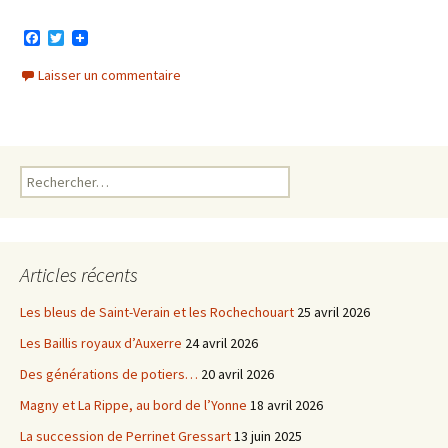
F
T
a
w
c
i
Laisser un commentaire
e
t
b
t
o
e
o
r
k
Rechercher :
Articles récents
Les bleus de Saint-Verain et les Rochechouart
25 avril 2026
Les Baillis royaux d’Auxerre
24 avril 2026
Des générations de potiers…
20 avril 2026
Magny et La Rippe, au bord de l’Yonne
18 avril 2026
La succession de Perrinet Gressart
13 juin 2025