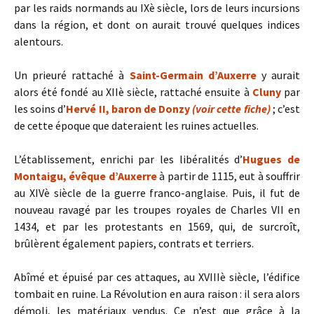
par les raids normands au IXè siècle, lors de leurs incursions
dans la région, et dont on aurait trouvé quelques indices
alentours.
Un prieuré rattaché à
Saint-Germain d’Auxerre
y aurait
alors été fondé au XIIè siècle, rattaché ensuite à
Cluny
par
les soins d’
Hervé II, baron de Donzy
(voir cette fiche)
; c’est
de cette époque que dateraient les ruines actuelles.
L’établissement, enrichi par les libéralités d’
Hugues de
Montaigu, évêque d’Auxerre
à partir de 1115, eut à souffrir
au XIVè siècle de la guerre franco-anglaise. Puis, il fut de
nouveau ravagé par les troupes royales de Charles VII en
1434, et par les protestants en 1569, qui, de surcroît,
brûlèrent également papiers, contrats et terriers.
Abîmé et épuisé par ces attaques, au XVIIIè siècle, l’édifice
tombait en ruine. La Révolution en aura raison : il sera alors
démoli, les matériaux vendus. Ce n’est que grâce à la