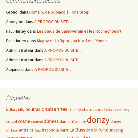
Commentaires récents
Grondi
dans
Romain, de Subiaco à Fons Drogi
Anonyme
dans
A PROPOS DU SITE…
Paul Hurley
dans
Les bleus de Saint-Verain et les Rochechouart
Paul Hurley
dans
Magny et La Rippe, au bord de l’Yonne
Administrateur
dans
A PROPOS DU SITE…
Administrateur
dans
A PROPOS DU SITE…
Alejandro
dans
A PROPOS DU SITE…
Étiquettes
chabannes
bourras
chateauneuf
bellary
billy
chailloy
clèves
colméry
donzy
cosne
d'armes
corvol
damas d'anlezy
druyes
courvol
La Bussière
la ferté-meung
entrains
frappier
la barre
du broc
forge