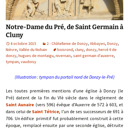
Notre-Dame du Pré, de Saint Germain à
Cluny
4 octobre 2015
2 - Châtellenie de Donzy
,
Abbayes
,
Donzy
,
Nièvre
,
Vallée du Nohain
boisrond
,
cluny
,
donzy
,
hervé II de
donzy
,
hugues de montaigu
,
nivernais
,
saint germain d'auxerre
,
tympan
,
vaudoisy
(Illustration : tympan du portail nord de Donzy-le-Pré)
Les toutes premières mentions d’une église à Donzy (le
Pré) datent de la fin du VIè siècle dans le règlement de
Saint Aunaire
(vers 596) évêque d’Auxerre de 572 à 603, et
dans celui de
Saint Tétrice
, l’un de ses successeurs de 691 à
706. Un édifice primitif fut probablement construit à cette
époque, remplacé ensuite par une seconde église, détruite