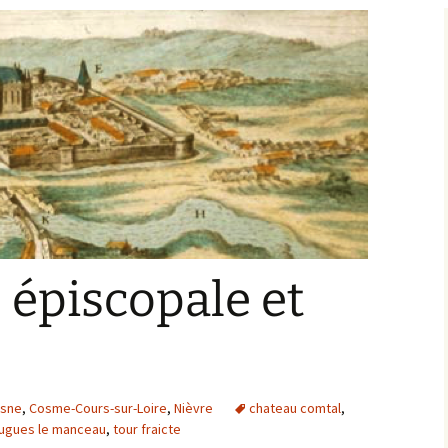
Bargis
Baronnie de Saint-Verain
Châtellenie de Saint
Verain
Comté d’Auxerre
Seigneuries voisine
Comté de Gien
Donziais
Seigneurie de Courtenay
Comté de Sancerre
é épiscopale et
osne
,
Cosme-Cours-sur-Loire
,
Nièvre
chateau comtal
,
ugues le manceau
,
tour fraicte