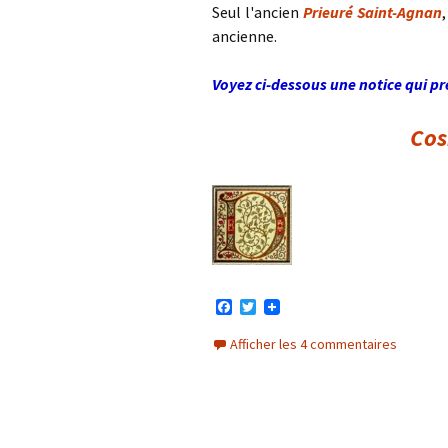
Seul l'ancien
Prieuré Saint-Agnan
ancienne.
Voyez ci-dessous une notice qui pré
Cos
F
T
a
w
c
i
Afficher les 4 commentaires
e
t
b
t
o
e
o
r
k