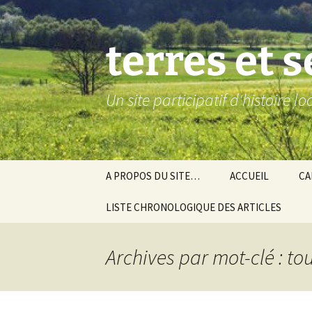
Aller
au
contenu
terres et 
Un site participatif d'histoire l
A PROPOS DU SITE…
ACCUEIL
CA
LISTE CHRONOLOGIQUE DES ARTICLES
Ba
Ev
Archives par mot-clé : tou
Co
Gra