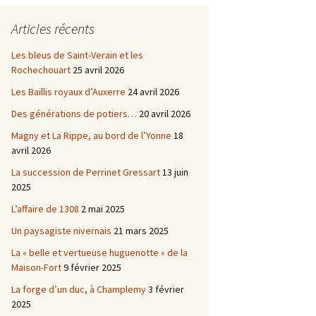
Châtellenie d’Etais
Articles récents
Châtellenie de Chatel-
-
Censoir
Châtellenies de Corvol et
Les bleus de Saint-Verain et les
Billy
Rochechouart
25 avril 2026
s du
Les Baillis royaux d’Auxerre
24 avril 2026
Des générations de potiers…
20 avril 2026
Magny et La Rippe, au bord de l’Yonne
18
avril 2026
La succession de Perrinet Gressart
13 juin
2025
L’affaire de 1308
2 mai 2025
Un paysagiste nivernais
21 mars 2025
La « belle et vertueuse huguenotte » de la
Maison-Fort
9 février 2025
La forge d’un duc, à Champlemy
3 février
2025