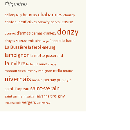
Étiquettes
chabannes
bourras
bellary
billy
chailloy
cosne
chateauneuf
corvol
clèves
colméry
donzy
d'armes
damas d'anlezy
courvol
entrains
druyes
frappier
la barre
du broc
forge
La Bussière
la ferté-meung
lamoignon
la motte-josserand
la rivière
le muet
le clerc
magny
mello
mahaut de courtenay
maignan
mullot
nivernais
pernay
puisaye
nohain
saint-verain
saint-fargeau
treigny
Talvanne
saint germain
suilly
vergers
troussebois
vielmanay