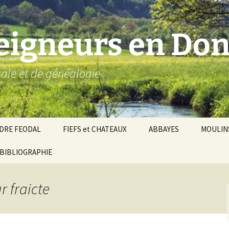
seigneurs en Don
ocale et de généalogie
DRE FEODAL
FIEFS et CHATEAUX
ABBAYES
MOULIN
ronnie de Donzy
BIBLIOGRAPHIE
Par ordre alphabétique…
Saint-Aignan-sur-Cher
êché d’Auxerre
Par châtellenies…
Le Perche-Gouët
Châtellenies d’origi
r fraicte
mté-duché de Nevers
Châtellenies adjoin
nds fiefs voisins
Baronnie de Toucy
Châtellenie de
(Saint-Fargeau, Puisaye)
Châteauneuf-Val-d