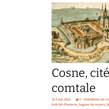
Cosne, cit
comtale
5 mai 2016
5 - Châtellenie de C
évêché d'Auxerre
,
hugues de noyers
,
h